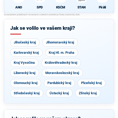
SPD
KSČM
STAN
Piráti
ANO
Jak se volilo ve vašem kraji?
Jihočeský kraj
Jihomoravský kraj
Karlovarský kraj
Kraj Hl. m. Praha
Kraj Vysočina
Královéhradecký kraj
Liberecký kraj
Moravskoslezský kraj
Olomoucký kraj
Pardubický kraj
Plzeňský kraj
Středočeský kraj
Ústecký kraj
Zlínský kraj