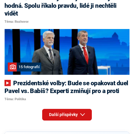
hodná. Spolu říkalo pravdu, lidé ji nechtěli
vidět
Téma: Rozhovor
15 fotografií
Prezidentské volby: Bude se opakovat duel
Pavel vs. Babiš? Experti zmiňují pro a proti
Téma: Politika
Další příspěvky