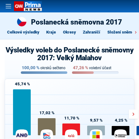
Poslanecká sněmovna 2017
Celkové výsledky
Kraje
Okresy
Zahraničí
Složení sněmovn
Výsledky voleb do Poslanecké sněmovny
2017: Velký Malahov
100,00
%
47,26
%
okrsků sečteno
volební účast
45,74 %
17,02 %
11,70 %
9,57 %
4,25 %