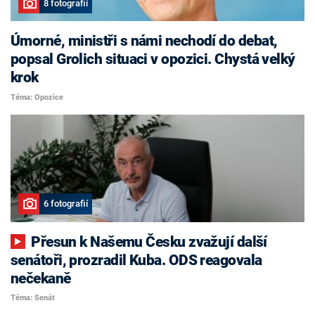
8 fotografií
Úmorné, ministři s námi nechodí do debat,
popsal Grolich situaci v opozici. Chystá velký
krok
Téma: Opozice
6 fotografií
Přesun k Našemu Česku zvažují další
senátoři, prozradil Kuba. ODS reagovala
nečekaně
Téma: Senát