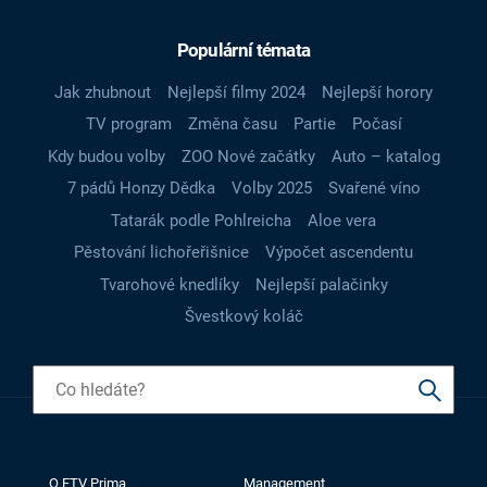
Populární témata
Jak zhubnout
Nejlepší filmy 2024
Nejlepší horory
TV program
Změna času
Partie
Počasí
Kdy budou volby
ZOO Nové začátky
Auto – katalog
7 pádů Honzy Dědka
Volby 2025
Svařené víno
Tatarák podle Pohlreicha
Aloe vera
Pěstování lichořeřišnice
Výpočet ascendentu
Tvarohové knedlíky
Nejlepší palačinky
Švestkový koláč
O FTV Prima
Management