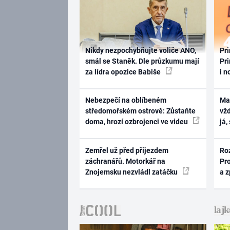
Nikdy nezpochybňujte voliče ANO,
Pri
smál se Staněk. Dle průzkumu mají
Pri
za lídra opozice Babiše
i n
Nebezpečí na oblíbeném
Ma
středomořském ostrově: Zůstaňte
vž
doma, hrozí ozbrojenci ve videu
já,
Zemřel už před příjezdem
Ro
záchranářů. Motorkář na
Pr
Znojemsku nezvládl zatáčku
a 