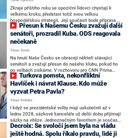
Téma: Opozice
střetem zájmů omezoval čerpání financí a rozvoj,
dodal. Řešení u Andreje Babiše ale hodnotit nechtěl.
Zkraje příštího roku se opoziční lidovci chystají k
velkému kroku, představí totiž svou velkou
hospodářskou strategii. Její součástí bude příprava na
Přesun k Našemu Česku zvažují další
stárnutí populace, řekl ve středu na setkání s novináři
nový předseda lidovců Jan Grolich. Ten zároveň v
senátoři, prozradil Kuba. ODS reagovala
senátních volbách kandiduje ve Vyškově. Popsal i
nečekaně
aktivitu opozice, o níž vládní strany nebo političtí
Téma: Senát
komentátoři mluví jako o slabé a v defenzivě. „Je to
úmorná práce upozorňovat na chyby vlády. Ministři s
Na hnutí Naše Česko se obracejí někteří stávající
námi navíc nechodí do debat. Chceme ale ukazovat
senátoři a zvažují přesun do našeho klubu, pokud ho
svoje témata,“ odpověděl Grolich na dotaz CNN Prima
po volbách získáme. V rozhovoru pro CNN Prima
Turkova pomsta, nekonfliktní
NEWS.
NEWS to řekl zakladatel hnutí a jihočeský hejtman
Martin Kuba. Konkrétní nebyl, ale získat by takto mohl
Havlíček i návrat Klause. Kdo může
například senátora Zdeňka Hrabu, který je dnes
vyzvat Petra Pavla?
součástí klubu ODS a TOP 09. Hraba to na dotaz
Téma: Politika
redakce nevyloučil. Předseda klubu senátorů ODS
Zdeněk Nytra redakci řekl, že počítá s odchodem
I když se prezidentské volby mají uskutečnit až v
některých senátorů z klubu a že Naše Česko není
lednu 2028, sázkové kanceláře už delší dobu přijímají
nepřítel, ale soupeř.
sázky na vítěze. Jednoznačným favoritem je současná
Decroix: Se svoločí jsem byla na vládu
hlava státu Petr Pavel. Daleko za ním pak bookmakeři
zmiňují dva výrazné politiky ANO, tedy premiéra
ještě hodná. Spolu říkalo pravdu, lidé ji