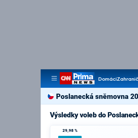
Domácí
Zahranič
Pořady
Poslanecká sněmovna 2
Výsledky voleb do Poslanec
29,98 %