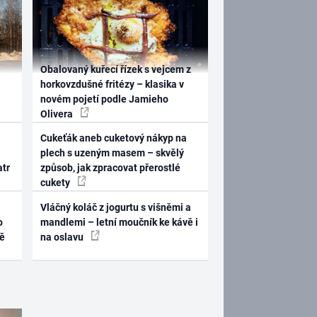
Obalovaný kuřecí řízek s vejcem z
horkovzdušné fritézy – klasika v
novém pojetí podle Jamieho
Olivera
Cukeťák aneb cuketový nákyp na
plech s uzeným masem – skvělý
atr
způsob, jak zpracovat přerostlé
cukety
Vláčný koláč z jogurtu s višněmi a
o
mandlemi – letní moučník ke kávě i
ně
na oslavu