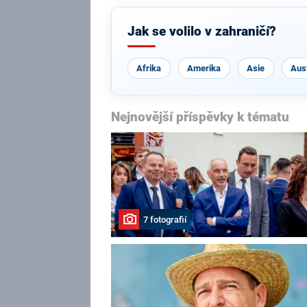
Jak se volilo v zahraničí?
Afrika
Amerika
Asie
Aust
Nejnovější příspěvky k tématu
7 fotografií