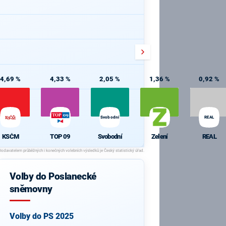
4,69 %
4,33 %
2,05 %
1,36 %
0,92 %
Svobodní
REAL
KSČM
TOP 09
Svobodní
Zelení
REAL
Volby do Poslanecké
sněmovny
Volby do PS 2025