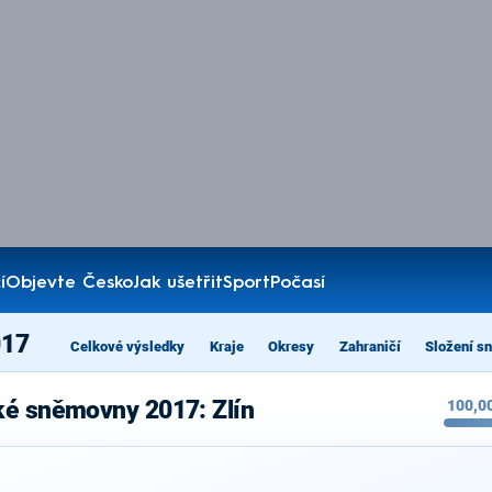
í
Objevte Česko
Jak ušetřit
Sport
Počasí
017
Celkové výsledky
Kraje
Okresy
Zahraničí
Složení s
ké sněmovny 2017: Zlín
100,0