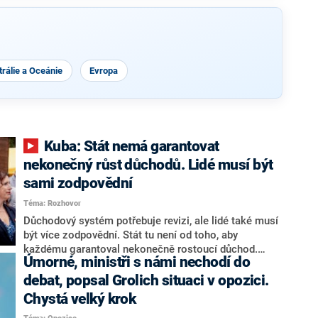
rálie a Oceánie
Evropa
Kuba: Stát nemá garantovat
nekonečný růst důchodů. Lidé musí být
sami zodpovědní
Téma: Rozhovor
Důchodový systém potřebuje revizi, ale lidé také musí
být více zodpovědní. Stát tu není od toho, aby
každému garantoval nekonečně rostoucí důchod.
Úmorné, ministři s námi nechodí do
Chybí tu nový systém a my ho představíme,řekl
hejtman Jihočeského kraje a předseda hnutí Naše
debat, popsal Grolich situaci v opozici.
Česko Martin Kuba v rozhovoru pro CNN Prima NEWS.
Chystá velký krok
V čele státu pak podle něj nemůže být člověk, který by