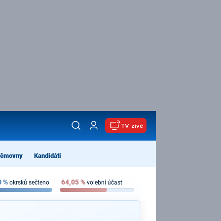
TV živě
němovny
Kandidáti
0
%
64,05
%
okrsků sečteno
volební účast