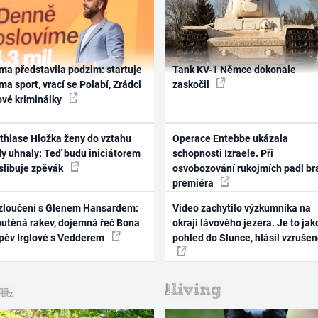
ma představila podzim: startuje
Tank KV-1 Němce dokonale
ma sport, vrací se Polabí, Zrádci
zaskočil
ové kriminálky
thiase Hložka ženy do vztahu
Operace Entebbe ukázala
dy uhnaly: Teď budu iniciátorem
schopnosti Izraele. Při
 slibuje zpěvák
osvobozování rukojmích padl br
premiéra
zloučení s Glenem Hansardem:
Video zachytilo výzkumníka na
outěná rakev, dojemná řeč Bona
okraji lávového jezera. Je to jak
zpěv Irglové s Vedderem
pohled do Slunce, hlásil vzruše