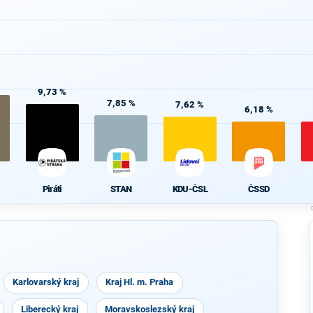
%
9,73 %
7,85 %
7,62 %
6,18 %
Piráti
STAN
KDU-ČSL
ČSSD
Karlovarský kraj
Kraj Hl. m. Praha
Liberecký kraj
Moravskoslezský kraj