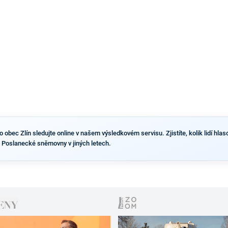
bec Zlín sledujte online v našem výsledkovém servisu. Zjistíte, kolik lidí hlasov
 Poslanecké sněmovny v jiných letech.