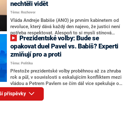
Andreje Babiše a ministra průmyslu Karla Havlíčka.
nechtěli vidět
Oblíbeným tipem samotných sázkařů je poslanec za
Téma: Rozhovor
Motoristy Filip Turek. Politolog Jan Kubáček nicméně
o případné kandidatuře kohokoliv ze zmíněné trojice
Vláda Andreje Babiše (ANO) je prvním kabinetem od
značně pochybuje. Podle něj současná koalice dosud
revoluce, který dává každý den najevo, že justici není
nemá osobu, která by Pavlovi mohla konkurovat.
potřeba respektovat. Alespoň to si myslí stínová
Prezidentské volby: Bude se
ministryně spravedlnosti ODS Eva Decroix. V
rozhovoru pro CNN Prima NEWS si nebrala servítky
opakovat duel Pavel vs. Babiš? Experti
ohledně politického výkonu svého nástupce Jeronýma
zmiňují pro a proti
Tejce (za ANO) či vládní zmocněnkyně pro lidská
Téma: Politika
práva Taťány Malé (ANO). Označením „svoloč“ na
adresu vlády prý byla ještě hodná. Decroix se také
Přestože prezidentské volby proběhnou až za zhruba
vrátila k volební porážce koalice Spolu či promluvila o
rok a půl, v souvislosti s eskalujícím konfliktem mezi
hnutí Naše Česko Martina Kuby.
vládou a Petrem Pavlem se čím dál více spekuluje o
tom, koho by do bitvy o Hrad mohla vyslat současná
ší příspěvky
koalice. Někteří političtí komentátoři znovu vytahují
jméno premiéra Andreje Babiše (ANO). Jak moc je
pravděpodobné, že se v prezidentských volbách 2028
bude znovu opakovat souboj z roku 2023?