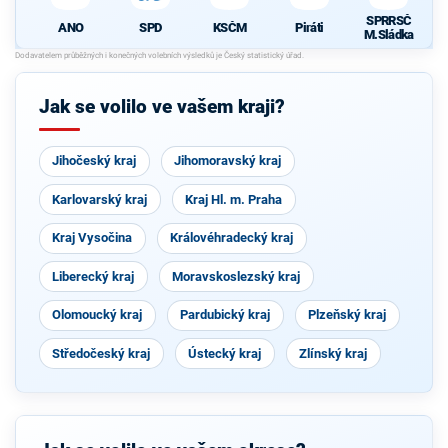
SPRRSČ
ANO
SPD
KSČM
Piráti
M.Sládka
Jak se volilo ve vašem kraji?
Jihočeský kraj
Jihomoravský kraj
Karlovarský kraj
Kraj Hl. m. Praha
Kraj Vysočina
Královéhradecký kraj
Liberecký kraj
Moravskoslezský kraj
Olomoucký kraj
Pardubický kraj
Plzeňský kraj
Středočeský kraj
Ústecký kraj
Zlínský kraj