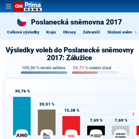
Poslanecká sněmovna 2017
Celkové výsledky
Kraje
Okresy
Zahraničí
Složení sněmovn
Výsledky voleb do Poslanecké sněmovny
2017: Zálužice
100,00
%
55,71
%
okrsků sečteno
volební účast
30,76 %
20,51 %
15,38 %
7,69 %
7,69 %
SPRRSČ
M.Sládka