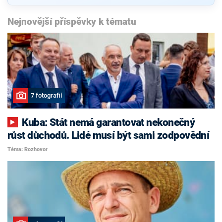
Nejnovější příspěvky k tématu
7 fotografií
Kuba: Stát nemá garantovat nekonečný
růst důchodů. Lidé musí být sami zodpovědní
Téma: Rozhovor