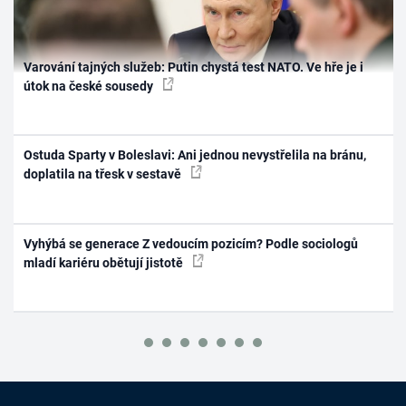
Varování tajných služeb: Putin chystá test NATO. Ve hře je i
útok na české sousedy
Ostuda Sparty v Boleslavi: Ani jednou nevystřelila na bránu,
doplatila na třesk v sestavě
Vyhýbá se generace Z vedoucím pozicím? Podle sociologů
mladí kariéru obětují jistotě