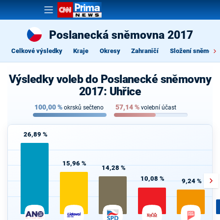
Poslanecká sněmovna 2017
Celkové výsledky
Kraje
Okresy
Zahraničí
Složení sněmovn
Výsledky voleb do Poslanecké sněmovny
2017: Uhřice
100,00
%
57,14
%
okrsků sečteno
volební účast
26,89 %
15,96 %
14,28 %
10,08 %
9,24 %