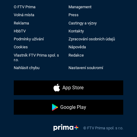
O FTV Prima
Management
Volná místa
Press
Reklama
Castingy a výzvy
HbbTV
Kontakty
Podmínky užívání
Zpracování osobních údajů
Cookies
Nápověda
Vlastník FTV Prima spol. s
Redakce
r.o.
Nahlásit chybu
Nastavení soukromí
App Store
Google Play
© FTV Prima spol. s r.o.