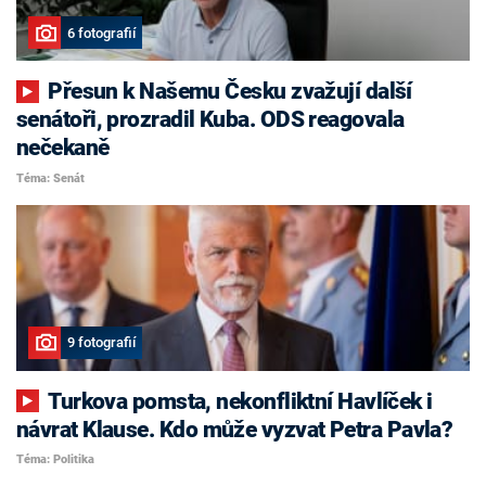
6 fotografií
Přesun k Našemu Česku zvažují další
senátoři, prozradil Kuba. ODS reagovala
nečekaně
Téma: Senát
9 fotografií
Turkova pomsta, nekonfliktní Havlíček i
návrat Klause. Kdo může vyzvat Petra Pavla?
Téma: Politika