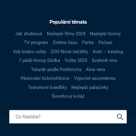
Populární témata
Jak zhubnout
Nejlepší filmy 2024
Nejlepší horory
TV program
Změna času
Partie
Počasí
Kdy budou volby
ZOO Nové začátky
Auto – katalog
7 pádů Honzy Dědka
Volby 2025
Svařené víno
Tatarák podle Pohlreicha
Aloe vera
Pěstování lichořeřišnice
Výpočet ascendentu
Tvarohové knedlíky
Nejlepší palačinky
Švestkový koláč