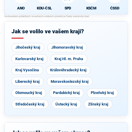
ANO
KDU-ČSL
SPD
KSČM
ČSSD
Jak se volilo ve vašem kraji?
Jihočeský kraj
Jihomoravský kraj
Karlovarský kraj
Kraj Hl. m. Praha
Kraj Vysočina
Královéhradecký kraj
Liberecký kraj
Moravskoslezský kraj
Olomoucký kraj
Pardubický kraj
Plzeňský kraj
Středočeský kraj
Ústecký kraj
Zlínský kraj