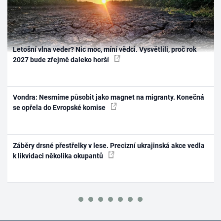
Letošní vlna veder? Nic moc, míní vědci. Vysvětlili, proč rok
2027 bude zřejmě daleko horší
Vondra: Nesmíme působit jako magnet na migranty. Konečná
se opřela do Evropské komise
Záběry drsné přestřelky v lese. Precizní ukrajinská akce vedla
k likvidaci několika okupantů