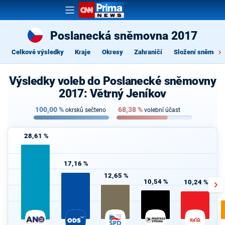
Poslanecká sněmovna 2017
Celkové výsledky
Kraje
Okresy
Zahraničí
Složení sněmovn
Výsledky voleb do Poslanecké sněmovny
2017: Větrný Jeníkov
100,00
%
68,38
%
okrsků sečteno
volební účast
28,61 %
17,16 %
12,65 %
10,54 %
10,24 %