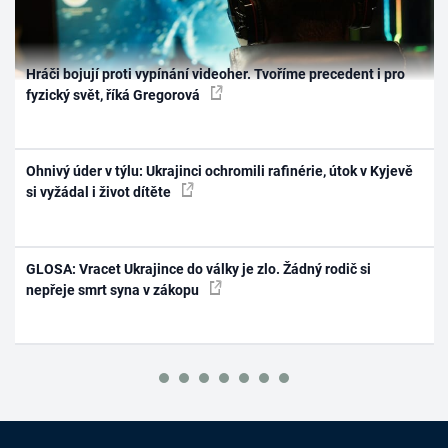
Hráči bojují proti vypínání videoher. Tvoříme precedent i pro
fyzický svět, říká Gregorová
Ohnivý úder v týlu: Ukrajinci ochromili rafinérie, útok v Kyjevě
si vyžádal i život dítěte
GLOSA: Vracet Ukrajince do války je zlo. Žádný rodič si
nepřeje smrt syna v zákopu