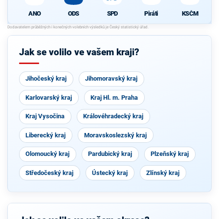
ODS
SPD
Piráti
KSČM
ANO
Jak se volilo ve vašem kraji?
Jihočeský kraj
Jihomoravský kraj
Karlovarský kraj
Kraj Hl. m. Praha
Kraj Vysočina
Královéhradecký kraj
Liberecký kraj
Moravskoslezský kraj
Olomoucký kraj
Pardubický kraj
Plzeňský kraj
Středočeský kraj
Ústecký kraj
Zlínský kraj