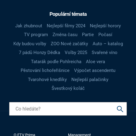
Populární témata
Jak zhubnout
Nejlepší filmy 2024
Nejlepší horory
TV program
Změna času
Partie
Počasí
Kdy budou volby
ZOO Nové začátky
Auto – katalog
7 pádů Honzy Dědka
Volby 2025
Svařené víno
Tatarák podle Pohlreicha
Aloe vera
Pěstování lichořeřišnice
Výpočet ascendentu
Tvarohové knedlíky
Nejlepší palačinky
Švestkový koláč
O FTV Prima
Management