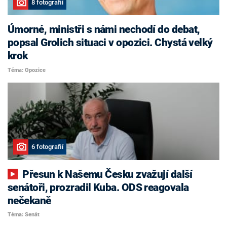
8 fotografií
Úmorné, ministři s námi nechodí do debat,
popsal Grolich situaci v opozici. Chystá velký
krok
Téma: Opozice
6 fotografií
Přesun k Našemu Česku zvažují další
senátoři, prozradil Kuba. ODS reagovala
nečekaně
Téma: Senát