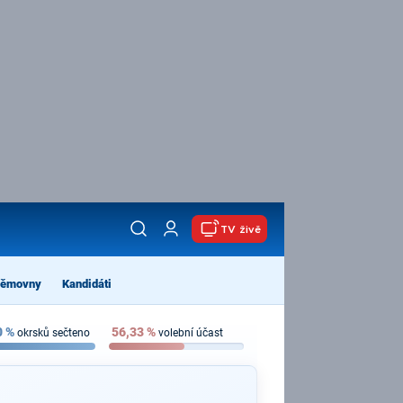
TV živě
němovny
Kandidáti
0
%
56,33
%
okrsků sečteno
volební účast