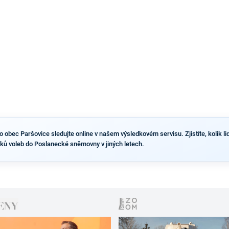
výsledky než ve zbytku republiky.
obec Paršovice sledujte online v našem výsledkovém servisu. Zjistíte, kolik lidí
ků voleb do Poslanecké sněmovny v jiných letech.