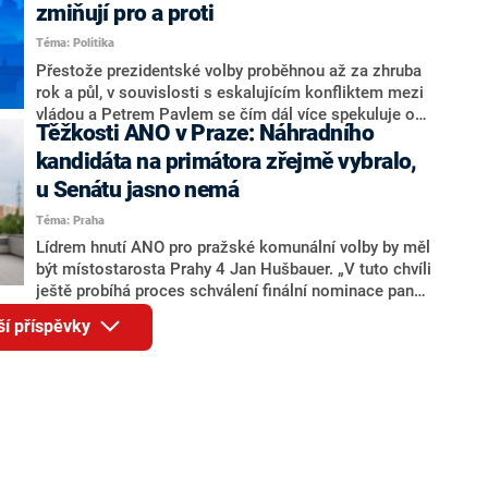
ohledně politického výkonu svého nástupce Jeronýma
zmiňují pro a proti
Tejce (za ANO) či vládní zmocněnkyně pro lidská
Téma: Politika
práva Taťány Malé (ANO). Označením „svoloč“ na
adresu vlády prý byla ještě hodná. Decroix se také
Přestože prezidentské volby proběhnou až za zhruba
vrátila k volební porážce koalice Spolu či promluvila o
rok a půl, v souvislosti s eskalujícím konfliktem mezi
hnutí Naše Česko Martina Kuby.
vládou a Petrem Pavlem se čím dál více spekuluje o
Těžkosti ANO v Praze: Náhradního
tom, koho by do bitvy o Hrad mohla vyslat současná
koalice. Někteří političtí komentátoři znovu vytahují
kandidáta na primátora zřejmě vybralo,
jméno premiéra Andreje Babiše (ANO). Jak moc je
u Senátu jasno nemá
pravděpodobné, že se v prezidentských volbách 2028
Téma: Praha
bude znovu opakovat souboj z roku 2023?
Lídrem hnutí ANO pro pražské komunální volby by měl
být místostarosta Prahy 4 Jan Hušbauer. „V tuto chvíli
ještě probíhá proces schválení finální nominace pana
Jana Hušbauera Výborem hnutí ANO,“ uvedl pro
ší příspěvky
redakci místopředseda pražského ANO Martin
Benkovič. O Hušbauerovi se spekulovalo jako o
náhradníkovi v čele pražské kandidátky poté, co
rezignoval po sérii nejasností v majetkových
přiznáních a pořizování bytů Ondřej Prokop. Zároveň
ale stále není jasné, kdo bude za ANO kandidovat ve
dvou ze tří pražských obvodů do horní komory
parlamentu. ANO má v Praze dlouhodobě horší