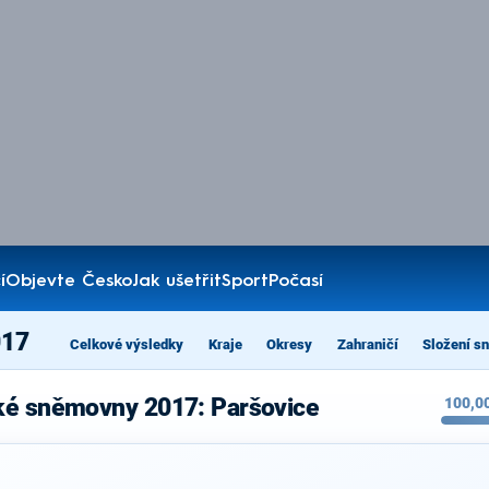
í
Objevte Česko
Jak ušetřit
Sport
Počasí
017
Celkové výsledky
Kraje
Okresy
Zahraničí
Složení s
ké sněmovny 2017: Paršovice
100,0