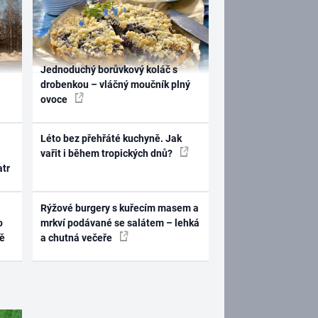
Jednoduchý borůvkový koláč s
drobenkou – vláčný moučník plný
ovoce
Léto bez přehřáté kuchyně. Jak
vařit i během tropických dnů?
atr
Rýžové burgery s kuřecím masem a
o
mrkví podávané se salátem – lehká
ně
a chutná večeře