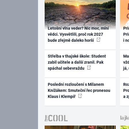
Letošní vlna veder? Nic moc, míní
Pri
vědci. Vysvětlili, proč rok 2027
Pri
bude zřejmě daleko horší
i n
Střelba v thajské škole: Student
Ma
zabil učitele a další zranil. Pak
vž
spáchal sebevraždu
já,
Poslední rozloučení s Milanem
Ro
Knížákem: Smuteční řec pronesou
Pr
Klaus i Klempíř
a 