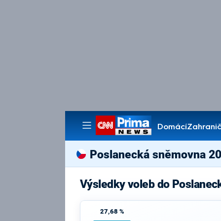
Domácí
Zahranič
Pořady
Poslanecká sněmovna 2
Výsledky voleb do Poslanec
27,68 %