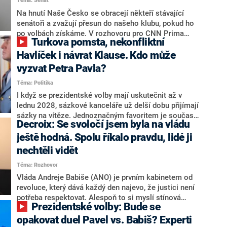
Téma: Senát
komentátoři mluví jako o slabé a v defenzivě. „Je to
úmorná práce upozorňovat na chyby vlády. Ministři s
Na hnutí Naše Česko se obracejí někteří stávající
námi navíc nechodí do debat. Chceme ale ukazovat
senátoři a zvažují přesun do našeho klubu, pokud ho
svoje témata,“ odpověděl Grolich na dotaz CNN Prima
po volbách získáme. V rozhovoru pro CNN Prima
Turkova pomsta, nekonfliktní
NEWS.
NEWS to řekl zakladatel hnutí a jihočeský hejtman
Martin Kuba. Konkrétní nebyl, ale získat by takto mohl
Havlíček i návrat Klause. Kdo může
například senátora Zdeňka Hrabu, který je dnes
vyzvat Petra Pavla?
součástí klubu ODS a TOP 09. Hraba to na dotaz
Téma: Politika
redakce nevyloučil. Předseda klubu senátorů ODS
Zdeněk Nytra redakci řekl, že počítá s odchodem
I když se prezidentské volby mají uskutečnit až v
některých senátorů z klubu a že Naše Česko není
lednu 2028, sázkové kanceláře už delší dobu přijímají
nepřítel, ale soupeř.
sázky na vítěze. Jednoznačným favoritem je současná
Decroix: Se svoločí jsem byla na vládu
hlava státu Petr Pavel. Daleko za ním pak bookmakeři
zmiňují dva výrazné politiky ANO, tedy premiéra
ještě hodná. Spolu říkalo pravdu, lidé ji
Andreje Babiše a ministra průmyslu Karla Havlíčka.
nechtěli vidět
Oblíbeným tipem samotných sázkařů je poslanec za
Téma: Rozhovor
Motoristy Filip Turek. Politolog Jan Kubáček nicméně
o případné kandidatuře kohokoliv ze zmíněné trojice
Vláda Andreje Babiše (ANO) je prvním kabinetem od
značně pochybuje. Podle něj současná koalice dosud
revoluce, který dává každý den najevo, že justici není
nemá osobu, která by Pavlovi mohla konkurovat.
potřeba respektovat. Alespoň to si myslí stínová
Prezidentské volby: Bude se
ministryně spravedlnosti ODS Eva Decroix. V
rozhovoru pro CNN Prima NEWS si nebrala servítky
opakovat duel Pavel vs. Babiš? Experti