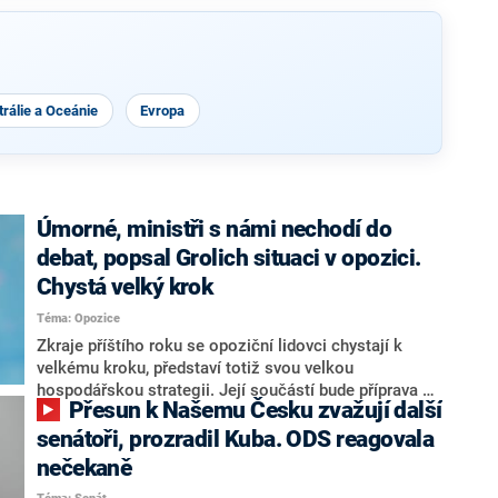
rálie a Oceánie
Evropa
Úmorné, ministři s námi nechodí do
debat, popsal Grolich situaci v opozici.
Chystá velký krok
Téma: Opozice
Zkraje příštího roku se opoziční lidovci chystají k
velkému kroku, představí totiž svou velkou
hospodářskou strategii. Její součástí bude příprava na
Přesun k Našemu Česku zvažují další
stárnutí populace, řekl ve středu na setkání s novináři
nový předseda lidovců Jan Grolich. Ten zároveň v
senátoři, prozradil Kuba. ODS reagovala
senátních volbách kandiduje ve Vyškově. Popsal i
nečekaně
aktivitu opozice, o níž vládní strany nebo političtí