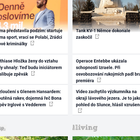
ma představila podzim: startuje
Tank KV-1 Němce dokonale
ma sport, vrací se Polabí, Zrádci
zaskočil
ové kriminálky
thiase Hložka ženy do vztahu
Operace Entebbe ukázala
dy uhnaly: Teď budu iniciátorem
schopnosti Izraele. Při
 slibuje zpěvák
osvobozování rukojmích padl br
premiéra
zloučení s Glenem Hansardem:
Video zachytilo výzkumníka na
outěná rakev, dojemná řeč Bona
okraji lávového jezera. Je to jak
zpěv Irglové s Vedderem
pohled do Slunce, hlásil vzruše