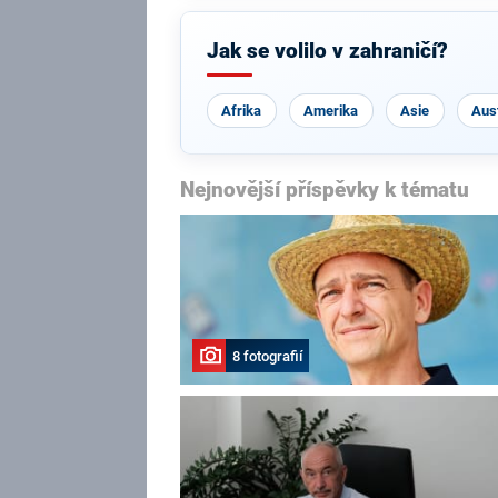
Jak se volilo v zahraničí?
Afrika
Amerika
Asie
Aust
Nejnovější příspěvky k tématu
8 fotografií