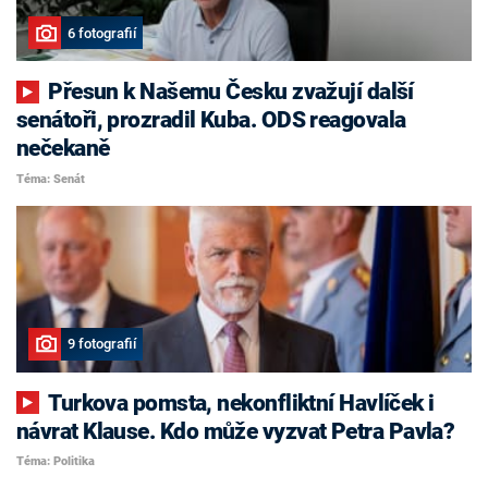
6 fotografií
Přesun k Našemu Česku zvažují další
senátoři, prozradil Kuba. ODS reagovala
nečekaně
Téma: Senát
9 fotografií
Turkova pomsta, nekonfliktní Havlíček i
návrat Klause. Kdo může vyzvat Petra Pavla?
Téma: Politika