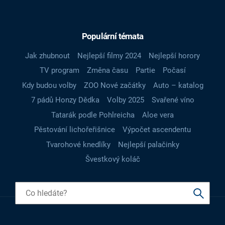
Populární témata
Jak zhubnout
Nejlepší filmy 2024
Nejlepší horory
TV program
Změna času
Partie
Počasí
Kdy budou volby
ZOO Nové začátky
Auto – katalog
7 pádů Honzy Dědka
Volby 2025
Svařené víno
Tatarák podle Pohlreicha
Aloe vera
Pěstování lichořeřišnice
Výpočet ascendentu
Tvarohové knedlíky
Nejlepší palačinky
Švestkový koláč