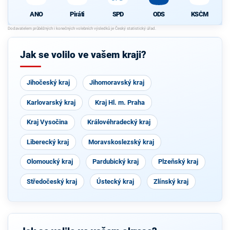
ANO
Piráti
SPD
ODS
KSČM
Jak se volilo ve vašem kraji?
Jihočeský kraj
Jihomoravský kraj
Karlovarský kraj
Kraj Hl. m. Praha
Kraj Vysočina
Královéhradecký kraj
Liberecký kraj
Moravskoslezský kraj
Olomoucký kraj
Pardubický kraj
Plzeňský kraj
Středočeský kraj
Ústecký kraj
Zlínský kraj