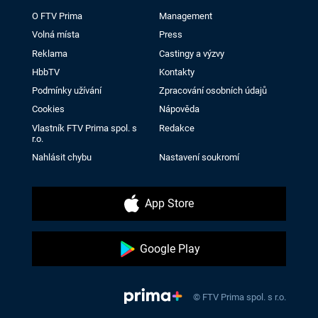
O FTV Prima
Management
Volná místa
Press
Reklama
Castingy a výzvy
HbbTV
Kontakty
Podmínky užívání
Zpracování osobních údajů
Cookies
Nápověda
Vlastník FTV Prima spol. s
Redakce
r.o.
Nahlásit chybu
Nastavení soukromí
App Store
Google Play
© FTV Prima spol. s r.o.