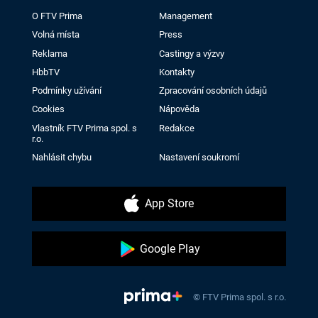
O FTV Prima
Management
Volná místa
Press
Reklama
Castingy a výzvy
HbbTV
Kontakty
Podmínky užívání
Zpracování osobních údajů
Cookies
Nápověda
Vlastník FTV Prima spol. s
Redakce
r.o.
Nahlásit chybu
Nastavení soukromí
App Store
Google Play
© FTV Prima spol. s r.o.