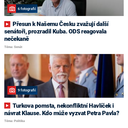
6 fotografií
Přesun k Našemu Česku zvažují další
senátoři, prozradil Kuba. ODS reagovala
nečekaně
Téma: Senát
9 fotografií
Turkova pomsta, nekonfliktní Havlíček i
návrat Klause. Kdo může vyzvat Petra Pavla?
Téma: Politika