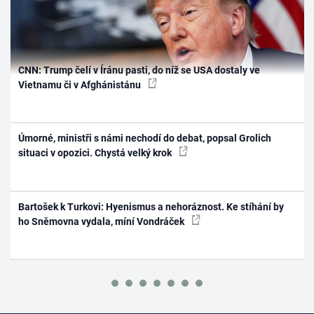
CNN: Trump čelí v Íránu pasti, do níž se USA dostaly ve
Vietnamu či v Afghánistánu
Úmorné, ministři s námi nechodí do debat, popsal Grolich
situaci v opozici. Chystá velký krok
Bartošek k Turkovi: Hyenismus a nehoráznost. Ke stíhání by
ho Sněmovna vydala, míní Vondráček