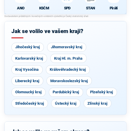
ANO
KSČM
SPD
STAN
Piráti
Jak se volilo ve vašem kraji?
Jihočeský kraj
Jihomoravský kraj
Karlovarský kraj
Kraj Hl. m. Praha
Kraj Vysočina
Královéhradecký kraj
Liberecký kraj
Moravskoslezský kraj
Olomoucký kraj
Pardubický kraj
Plzeňský kraj
Středočeský kraj
Ústecký kraj
Zlínský kraj