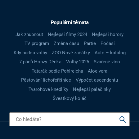
Populární témata
Jak zhubnout
Nejlepší filmy 2024
Nejlepší horory
TV program
Změna času
Partie
Počasí
Kdy budou volby
ZOO Nové začátky
Auto – katalog
7 pádů Honzy Dědka
Volby 2025
Svařené víno
Tatarák podle Pohlreicha
Aloe vera
Pěstování lichořeřišnice
Výpočet ascendentu
Tvarohové knedlíky
Nejlepší palačinky
Švestkový koláč