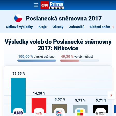
Poslanecká sněmovna 2017
Celkové výsledky
Kraje
Okresy
Zahraničí
Složení sněmovn
Výsledky voleb do Poslanecké sněmovny
2017: Nítkovice
100,00
%
49,30
%
okrsků sečteno
volební účast
33,33 %
14,28 %
8,57 %
5,71 %
5,71 %