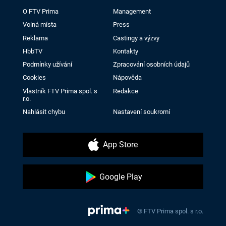
O FTV Prima
Management
Volná místa
Press
Reklama
Castingy a výzvy
HbbTV
Kontakty
Podmínky užívání
Zpracování osobních údajů
Cookies
Nápověda
Vlastník FTV Prima spol. s
Redakce
r.o.
Nahlásit chybu
Nastavení soukromí
App Store
Google Play
© FTV Prima spol. s r.o.