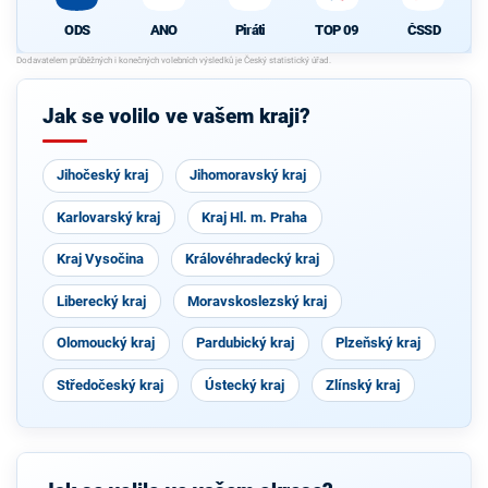
ODS
ANO
Piráti
TOP 09
ČSSD
Jak se volilo ve vašem kraji?
Jihočeský kraj
Jihomoravský kraj
Karlovarský kraj
Kraj Hl. m. Praha
Kraj Vysočina
Královéhradecký kraj
Liberecký kraj
Moravskoslezský kraj
Olomoucký kraj
Pardubický kraj
Plzeňský kraj
Středočeský kraj
Ústecký kraj
Zlínský kraj