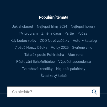
Populární témata
Jak zhubnout
Nejlepší filmy 2024
Nejlepší horory
TV program
Změna času
Partie
Počasí
Kdy budou volby
ZOO Nové začátky
Auto – katalog
7 pádů Honzy Dědka
Volby 2025
Svařené víno
Tatarák podle Pohlreicha
Aloe vera
Pěstování lichořeřišnice
Výpočet ascendentu
Tvarohové knedlíky
Nejlepší palačinky
Švestkový koláč