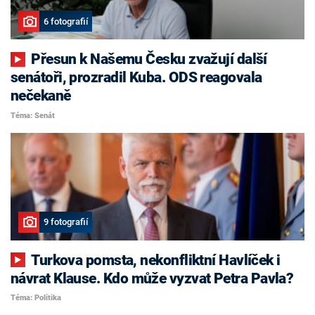
6 fotografií
Přesun k Našemu Česku zvažují další
senátoři, prozradil Kuba. ODS reagovala
nečekaně
Téma: Senát
9 fotografií
Turkova pomsta, nekonfliktní Havlíček i
návrat Klause. Kdo může vyzvat Petra Pavla?
Téma: Politika