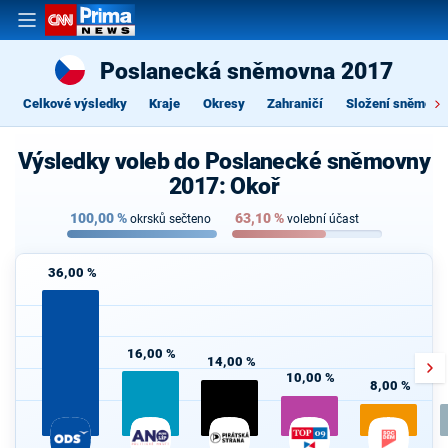
Poslanecká sněmovna 2017
Celkové výsledky
Kraje
Okresy
Zahraničí
Složení sněmovn
Výsledky voleb do Poslanecké sněmovny
2017: Okoř
100,00
%
63,10
%
okrsků sečteno
volební účast
36,00 %
16,00 %
14,00 %
10,00 %
8,00 %