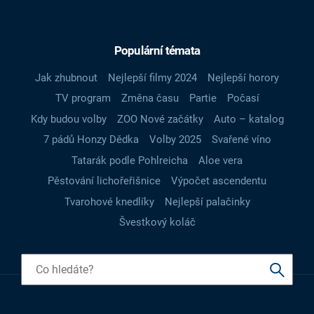
Populární témata
Jak zhubnout
Nejlepší filmy 2024
Nejlepší horory
TV program
Změna času
Partie
Počasí
Kdy budou volby
ZOO Nové začátky
Auto – katalog
7 pádů Honzy Dědka
Volby 2025
Svařené víno
Tatarák podle Pohlreicha
Aloe vera
Pěstování lichořeřišnice
Výpočet ascendentu
Tvarohové knedlíky
Nejlepší palačinky
Švestkový koláč