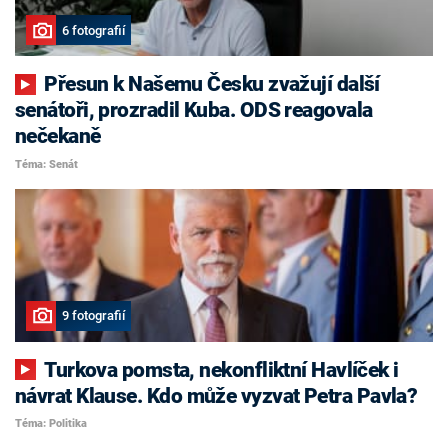
6 fotografií
Přesun k Našemu Česku zvažují další
senátoři, prozradil Kuba. ODS reagovala
nečekaně
Téma: Senát
9 fotografií
Turkova pomsta, nekonfliktní Havlíček i
návrat Klause. Kdo může vyzvat Petra Pavla?
Téma: Politika