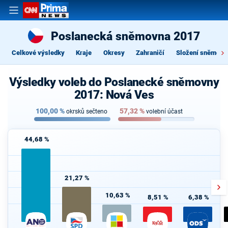
Poslanecká sněmovna 2017
Celkové výsledky
Kraje
Okresy
Zahraničí
Složení sněmovn
Výsledky voleb do Poslanecké sněmovny
2017: Nová Ves
100,00
%
57,32
%
okrsků sečteno
volební účast
44,68 %
21,27 %
10,63 %
8,51 %
6,38 %