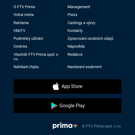
O FTV Prima
Management
Volná místa
Press
Reklama
Castingy a výzvy
HbbTV
Kontakty
Podmínky užívání
Zpracování osobních údajů
Cookies
Nápověda
Vlastník FTV Prima spol. s
Redakce
r.o.
Nahlásit chybu
Nastavení soukromí
App Store
Google Play
© FTV Prima spol. s r.o.