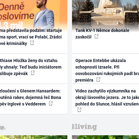
ma představila podzim: startuje
Tank KV-1 Němce dokonale
ma sport, vrací se Polabí, Zrádci
zaskočil
ové kriminálky
thiase Hložka ženy do vztahu
Operace Entebbe ukázala
dy uhnaly: Teď budu iniciátorem
schopnosti Izraele. Při
 slibuje zpěvák
osvobozování rukojmích padl br
premiéra
zloučení s Glenem Hansardem:
Video zachytilo výzkumníka na
outěná rakev, dojemná řeč Bona
okraji lávového jezera. Je to jak
zpěv Irglové s Vedderem
pohled do Slunce, hlásil vzruše