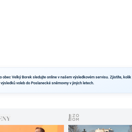
výsledky než ve zbytku republiky.
obec Velký Borek sledujte online v našem výsledkovém servisu. Zjistíte, kolik li
 výsledků voleb do Poslanecké sněmovny v jiných letech.