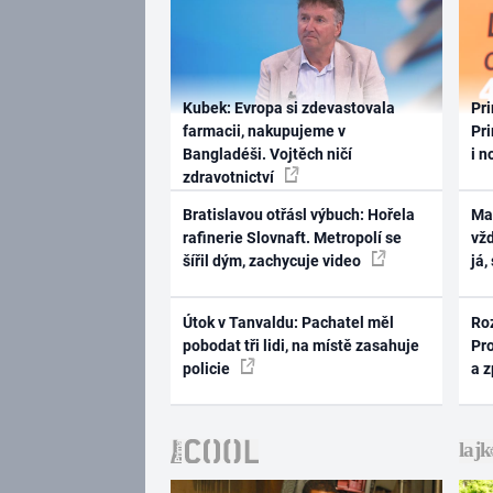
Kubek: Evropa si zdevastovala
Pri
farmacii, nakupujeme v
Pri
Bangladéši. Vojtěch ničí
i n
zdravotnictví
Bratislavou otřásl výbuch: Hořela
Ma
rafinerie Slovnaft. Metropolí se
vž
šířil dým, zachycuje video
já,
Útok v Tanvaldu: Pachatel měl
Ro
pobodat tři lidi, na místě zasahuje
Pr
policie
a 