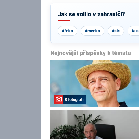
Jak se volilo v zahraničí?
Afrika
Amerika
Asie
Aust
Nejnovější příspěvky k tématu
8 fotografií