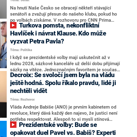
Téma: Senát
komentátoři mluví jako o slabé a v defenzivě. „Je to
úmorná práce upozorňovat na chyby vlády. Ministři s
Na hnutí Naše Česko se obracejí někteří stávající
námi navíc nechodí do debat. Chceme ale ukazovat
senátoři a zvažují přesun do našeho klubu, pokud ho
svoje témata,“ odpověděl Grolich na dotaz CNN Prima
po volbách získáme. V rozhovoru pro CNN Prima
Turkova pomsta, nekonfliktní
NEWS.
NEWS to řekl zakladatel hnutí a jihočeský hejtman
Martin Kuba. Konkrétní nebyl, ale získat by takto mohl
Havlíček i návrat Klause. Kdo může
například senátora Zdeňka Hrabu, který je dnes
vyzvat Petra Pavla?
součástí klubu ODS a TOP 09. Hraba to na dotaz
Téma: Politika
redakce nevyloučil. Předseda klubu senátorů ODS
Zdeněk Nytra redakci řekl, že počítá s odchodem
I když se prezidentské volby mají uskutečnit až v
některých senátorů z klubu a že Naše Česko není
lednu 2028, sázkové kanceláře už delší dobu přijímají
nepřítel, ale soupeř.
sázky na vítěze. Jednoznačným favoritem je současná
Decroix: Se svoločí jsem byla na vládu
hlava státu Petr Pavel. Daleko za ním pak bookmakeři
zmiňují dva výrazné politiky ANO, tedy premiéra
ještě hodná. Spolu říkalo pravdu, lidé ji
Andreje Babiše a ministra průmyslu Karla Havlíčka.
nechtěli vidět
Oblíbeným tipem samotných sázkařů je poslanec za
Téma: Rozhovor
Motoristy Filip Turek. Politolog Jan Kubáček nicméně
o případné kandidatuře kohokoliv ze zmíněné trojice
Vláda Andreje Babiše (ANO) je prvním kabinetem od
značně pochybuje. Podle něj současná koalice dosud
revoluce, který dává každý den najevo, že justici není
nemá osobu, která by Pavlovi mohla konkurovat.
potřeba respektovat. Alespoň to si myslí stínová
Prezidentské volby: Bude se
ministryně spravedlnosti ODS Eva Decroix. V
rozhovoru pro CNN Prima NEWS si nebrala servítky
opakovat duel Pavel vs. Babiš? Experti