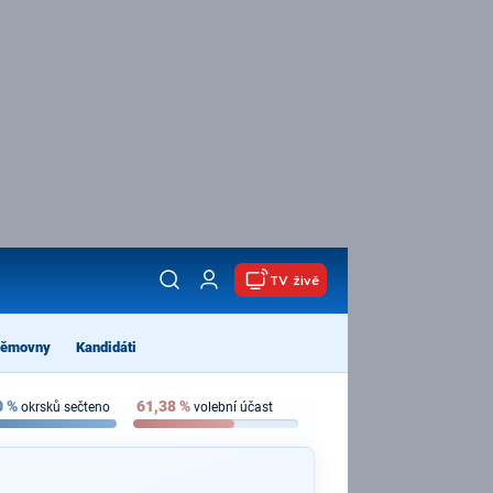
TV živě
němovny
Kandidáti
0
%
61,38
%
okrsků sečteno
volební účast