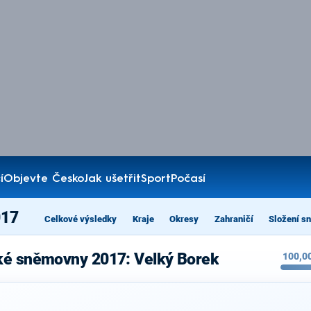
í
Objevte Česko
Jak ušetřit
Sport
Počasí
017
Celkové výsledky
Kraje
Okresy
Zahraničí
Složení s
ké sněmovny 2017: Velký Borek
100,0