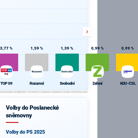
3,77 %
1,59 %
1,39 %
0,99 %
0,99 %
Rozumní
Svobodní
TOP 09
Rozumní
Svobodní
Zelení
KDU-ČSL
Volby do Poslanecké
sněmovny
Volby do PS 2025