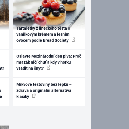
Tartaletky z lineckého těsta s
vanilkovým krémem a lesním
ovocem podle Bread Society
Oslavte Mezinárodní den piva: Proč
mrazák ničí chuť a kdy v horku
atr
vsadit na šnyt?
Mrkvové těstoviny bez lepku –
o
zdravá a originální alternativa
ně
klasiky