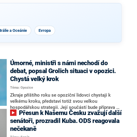
rálie a Oceánie
Evropa
Úmorné, ministři s námi nechodí do
debat, popsal Grolich situaci v opozici.
Chystá velký krok
Téma: Opozice
Zkraje příštího roku se opoziční lidovci chystají k
velkému kroku, představí totiž svou velkou
hospodářskou strategii. Její součástí bude příprava na
Přesun k Našemu Česku zvažují další
stárnutí populace, řekl ve středu na setkání s novináři
nový předseda lidovců Jan Grolich. Ten zároveň v
senátoři, prozradil Kuba. ODS reagovala
senátních volbách kandiduje ve Vyškově. Popsal i
nečekaně
aktivitu opozice, o níž vládní strany nebo političtí