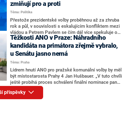
ohledně politického výkonu svého nástupce Jeronýma
zmiňují pro a proti
Tejce (za ANO) či vládní zmocněnkyně pro lidská
Téma: Politika
práva Taťány Malé (ANO). Označením „svoloč“ na
adresu vlády prý byla ještě hodná. Decroix se také
Přestože prezidentské volby proběhnou až za zhruba
vrátila k volební porážce koalice Spolu či promluvila o
rok a půl, v souvislosti s eskalujícím konfliktem mezi
hnutí Naše Česko Martina Kuby.
vládou a Petrem Pavlem se čím dál více spekuluje o
Těžkosti ANO v Praze: Náhradního
tom, koho by do bitvy o Hrad mohla vyslat současná
koalice. Někteří političtí komentátoři znovu vytahují
kandidáta na primátora zřejmě vybralo,
jméno premiéra Andreje Babiše (ANO). Jak moc je
u Senátu jasno nemá
pravděpodobné, že se v prezidentských volbách 2028
Téma: Praha
bude znovu opakovat souboj z roku 2023?
Lídrem hnutí ANO pro pražské komunální volby by měl
být místostarosta Prahy 4 Jan Hušbauer. „V tuto chvíli
ještě probíhá proces schválení finální nominace pana
Jana Hušbauera Výborem hnutí ANO,“ uvedl pro
ší příspěvky
redakci místopředseda pražského ANO Martin
Benkovič. O Hušbauerovi se spekulovalo jako o
náhradníkovi v čele pražské kandidátky poté, co
rezignoval po sérii nejasností v majetkových
přiznáních a pořizování bytů Ondřej Prokop. Zároveň
ale stále není jasné, kdo bude za ANO kandidovat ve
dvou ze tří pražských obvodů do horní komory
parlamentu. ANO má v Praze dlouhodobě horší