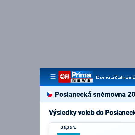
Domácí
Zahranič
Pořady
Poslanecká sněmovna 2
Výsledky voleb do Poslanec
28,23 %