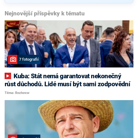
Nejnovější příspěvky k tématu
7 fotografií
Kuba: Stát nemá garantovat nekonečný
růst důchodů. Lidé musí být sami zodpovědní
Téma: Rozhovor