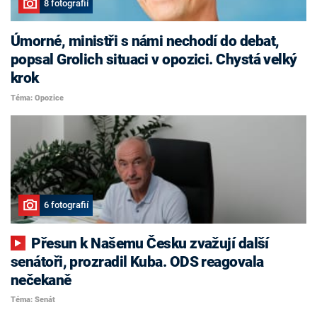
8 fotografií
Úmorné, ministři s námi nechodí do debat,
popsal Grolich situaci v opozici. Chystá velký
krok
Téma: Opozice
6 fotografií
Přesun k Našemu Česku zvažují další
senátoři, prozradil Kuba. ODS reagovala
nečekaně
Téma: Senát