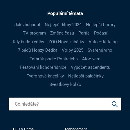
Populární témata
Jak zhubnout
Nejlepší filmy 2024
Nejlepší horory
TV program
Změna času
Partie
Počasí
Kdy budou volby
ZOO Nové začátky
Auto – katalog
7 pádů Honzy Dědka
Volby 2025
Svařené víno
Tatarák podle Pohlreicha
Aloe vera
Pěstování lichořeřišnice
Výpočet ascendentu
Tvarohové knedlíky
Nejlepší palačinky
Švestkový koláč
O FTV Prima
Management