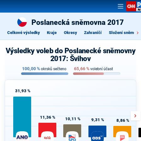
Poslanecká sněmovna 2017
Celkové výsledky
Kraje
Okresy
Zahraničí
Složení sněmovn
Výsledky voleb do Poslanecké sněmovny
2017: Švihov
100,00
%
65,66
%
okrsků sečteno
volební účast
31,93 %
11,36 %
10,11 %
9,31 %
8,86 %