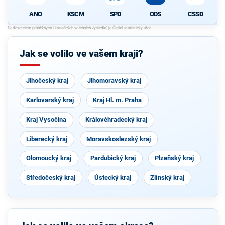
ANO
KSČM
SPD
ODS
ČSSD
Jak se volilo ve vašem kraji?
Jihočeský kraj
Jihomoravský kraj
Karlovarský kraj
Kraj Hl. m. Praha
Kraj Vysočina
Královéhradecký kraj
Liberecký kraj
Moravskoslezský kraj
Olomoucký kraj
Pardubický kraj
Plzeňský kraj
Středočeský kraj
Ústecký kraj
Zlínský kraj