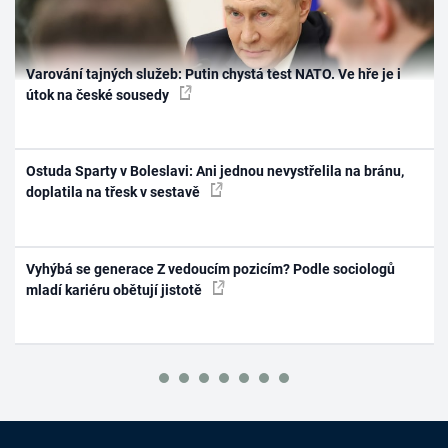
Varování tajných služeb: Putin chystá test NATO. Ve hře je i
útok na české sousedy
Ostuda Sparty v Boleslavi: Ani jednou nevystřelila na bránu,
doplatila na třesk v sestavě
Vyhýbá se generace Z vedoucím pozicím? Podle sociologů
mladí kariéru obětují jistotě