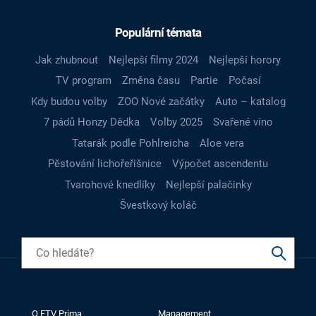
Populární témata
Jak zhubnout
Nejlepší filmy 2024
Nejlepší horory
TV program
Změna času
Partie
Počasí
Kdy budou volby
ZOO Nové začátky
Auto – katalog
7 pádů Honzy Dědka
Volby 2025
Svařené víno
Tatarák podle Pohlreicha
Aloe vera
Pěstování lichořeřišnice
Výpočet ascendentu
Tvarohové knedlíky
Nejlepší palačinky
Švestkový koláč
O FTV Prima
Management