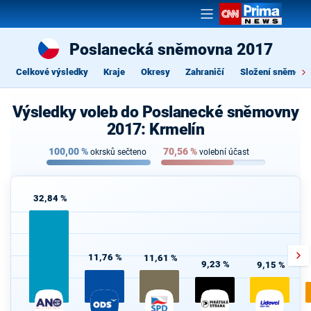
Poslanecká sněmovna 2017
Celkové výsledky
Kraje
Okresy
Zahraničí
Složení sněmovn
Výsledky voleb do Poslanecké sněmovny
2017: Krmelín
100,00
%
70,56
%
okrsků sečteno
volební účast
32,84 %
11,76 %
11,61 %
9,23 %
9,15 %