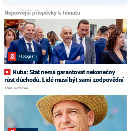
Nejnovější příspěvky k tématu
7 fotografií
Kuba: Stát nemá garantovat nekonečný
růst důchodů. Lidé musí být sami zodpovědní
Téma: Rozhovor