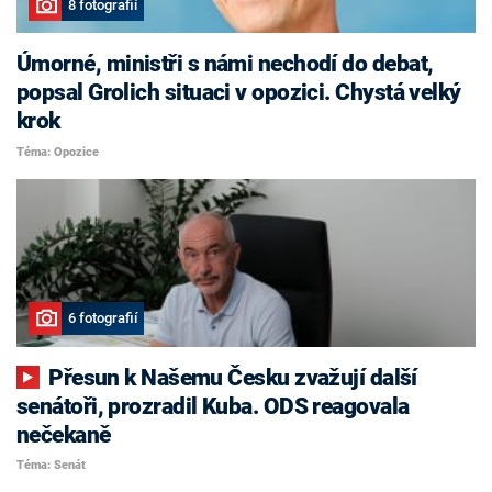
8 fotografií
Úmorné, ministři s námi nechodí do debat,
popsal Grolich situaci v opozici. Chystá velký
krok
Téma: Opozice
6 fotografií
Přesun k Našemu Česku zvažují další
senátoři, prozradil Kuba. ODS reagovala
nečekaně
Téma: Senát