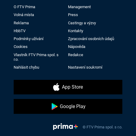
O FTV Prima
Management
Volná místa
Press
Reklama
Castingy a výzvy
HbbTV
Kontakty
Podmínky užívání
Zpracování osobních údajů
Cookies
Nápověda
Vlastník FTV Prima spol. s
Redakce
r.o.
Nahlásit chybu
Nastavení soukromí
App Store
Google Play
© FTV Prima spol. s r.o.