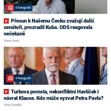
6 fotografií
Přesun k Našemu Česku zvažují další
senátoři, prozradil Kuba. ODS reagovala
nečekaně
Téma: Senát
9 fotografií
Turkova pomsta, nekonfliktní Havlíček i
návrat Klause. Kdo může vyzvat Petra Pavla?
Téma: Politika