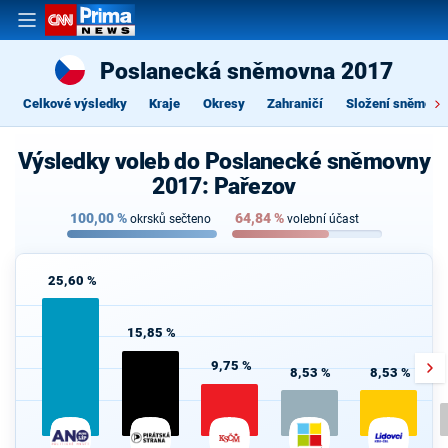
Poslanecká sněmovna 2017
Celkové výsledky
Kraje
Okresy
Zahraničí
Složení sněmovn
Výsledky voleb do Poslanecké sněmovny
2017: Pařezov
100,00
%
64,84
%
okrsků sečteno
volební účast
25,60 %
15,85 %
9,75 %
8,53 %
8,53 %