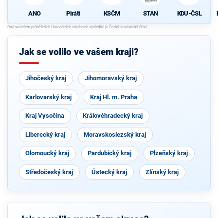
ANO
Piráti
KSČM
STAN
KDU-ČSL
Jak se volilo ve vašem kraji?
Jihočeský kraj
Jihomoravský kraj
Karlovarský kraj
Kraj Hl. m. Praha
Kraj Vysočina
Královéhradecký kraj
Liberecký kraj
Moravskoslezský kraj
Olomoucký kraj
Pardubický kraj
Plzeňský kraj
Středočeský kraj
Ústecký kraj
Zlínský kraj