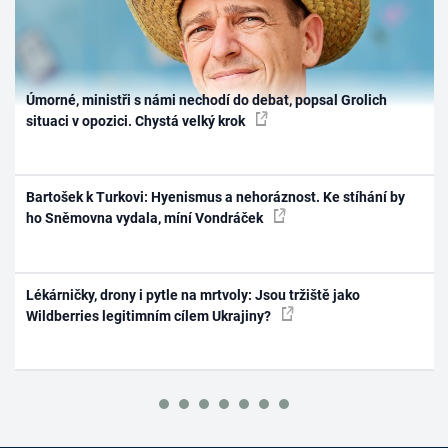
Úmorné, ministři s námi nechodí do debat, popsal Grolich
situaci v opozici. Chystá velký krok
Bartošek k Turkovi: Hyenismus a nehoráznost. Ke stíhání by
ho Sněmovna vydala, míní Vondráček
Lékárničky, drony i pytle na mrtvoly: Jsou tržiště jako
Wildberries legitimním cílem Ukrajiny?