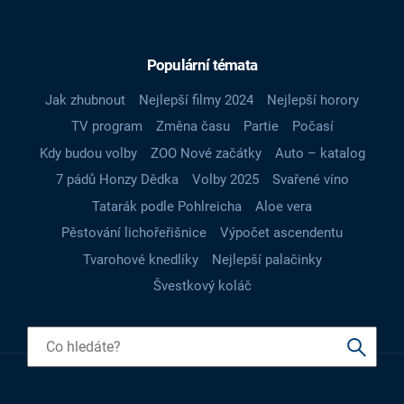
Populární témata
Jak zhubnout
Nejlepší filmy 2024
Nejlepší horory
TV program
Změna času
Partie
Počasí
Kdy budou volby
ZOO Nové začátky
Auto – katalog
7 pádů Honzy Dědka
Volby 2025
Svařené víno
Tatarák podle Pohlreicha
Aloe vera
Pěstování lichořeřišnice
Výpočet ascendentu
Tvarohové knedlíky
Nejlepší palačinky
Švestkový koláč