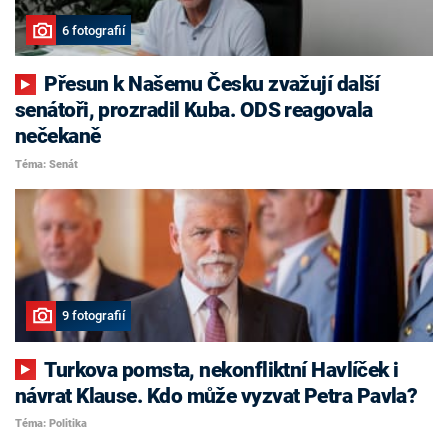
6 fotografií
Přesun k Našemu Česku zvažují další
senátoři, prozradil Kuba. ODS reagovala
nečekaně
Téma: Senát
9 fotografií
Turkova pomsta, nekonfliktní Havlíček i
návrat Klause. Kdo může vyzvat Petra Pavla?
Téma: Politika