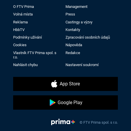
O FTV Prima
Management
Volná místa
Press
Reklama
Castingy a výzvy
HbbTV
Kontakty
Podmínky užívání
Zpracování osobních údajů
Cookies
Nápověda
Vlastník FTV Prima spol. s
Redakce
r.o.
Nahlásit chybu
Nastavení soukromí
App Store
Google Play
© FTV Prima spol. s r.o.