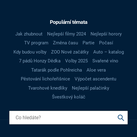
Populární témata
Jak zhubnout
Nejlepší filmy 2024
Nejlepší horory
TV program
Změna času
Partie
Počasí
Kdy budou volby
ZOO Nové začátky
Auto – katalog
7 pádů Honzy Dědka
Volby 2025
Svařené víno
Tatarák podle Pohlreicha
Aloe vera
Pěstování lichořeřišnice
Výpočet ascendentu
Tvarohové knedlíky
Nejlepší palačinky
Švestkový koláč