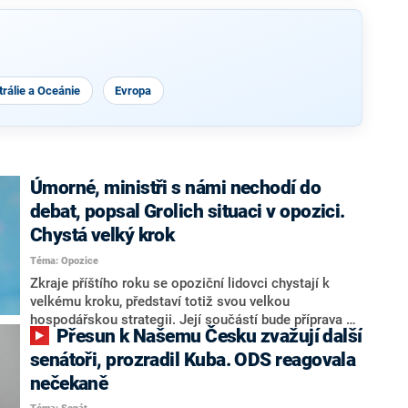
rálie a Oceánie
Evropa
Úmorné, ministři s námi nechodí do
debat, popsal Grolich situaci v opozici.
Chystá velký krok
Téma: Opozice
Zkraje příštího roku se opoziční lidovci chystají k
velkému kroku, představí totiž svou velkou
hospodářskou strategii. Její součástí bude příprava na
Přesun k Našemu Česku zvažují další
stárnutí populace, řekl ve středu na setkání s novináři
nový předseda lidovců Jan Grolich. Ten zároveň v
senátoři, prozradil Kuba. ODS reagovala
senátních volbách kandiduje ve Vyškově. Popsal i
nečekaně
aktivitu opozice, o níž vládní strany nebo političtí