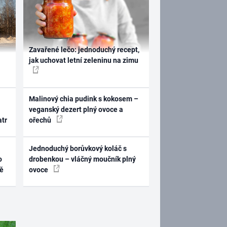
Zavařené lečo: jednoduchý recept,
jak uchovat letní zeleninu na zimu
Malinový chia pudink s kokosem –
veganský dezert plný ovoce a
atr
ořechů
Jednoduchý borůvkový koláč s
o
drobenkou – vláčný moučník plný
ně
ovoce