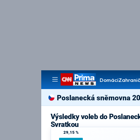
Domácí
Zahranič
Pořady
Poslanecká sněmovna 2
Výsledky voleb do Poslanec
Svratkou
29,15 %