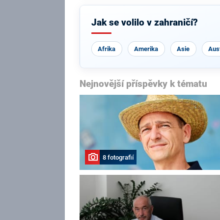
Jak se volilo v zahraničí?
Afrika
Amerika
Asie
Aust
Nejnovější příspěvky k tématu
8 fotografií