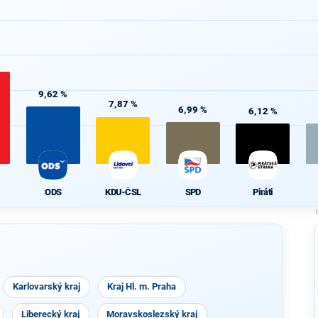
%
9,62 %
7,87 %
6,99 %
6,12 %
ODS
KDU-ČSL
SPD
Piráti
Karlovarský kraj
Kraj Hl. m. Praha
Liberecký kraj
Moravskoslezský kraj