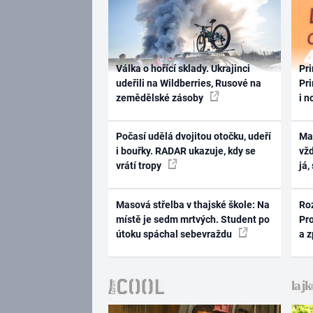
Válka o hořící sklady. Ukrajinci
Pri
udeřili na Wildberries, Rusové na
Pri
zemědělské zásoby
i n
Počasí udělá dvojitou otočku, udeří
Ma
i bouřky. RADAR ukazuje, kdy se
vž
vrátí tropy
já,
Masová střelba v thajské škole: Na
Ro
místě je sedm mrtvých. Student po
Pr
útoku spáchal sebevraždu
a 