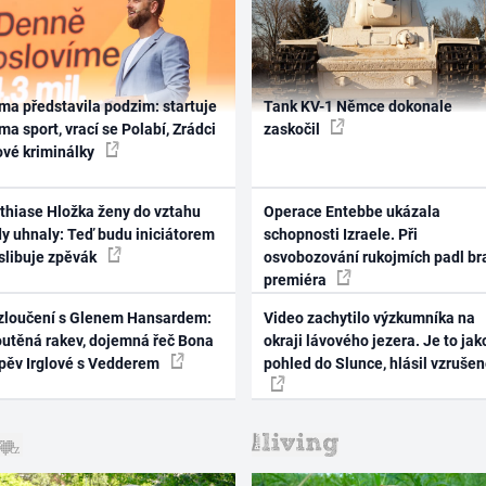
ma představila podzim: startuje
Tank KV-1 Němce dokonale
ma sport, vrací se Polabí, Zrádci
zaskočil
ové kriminálky
thiase Hložka ženy do vztahu
Operace Entebbe ukázala
dy uhnaly: Teď budu iniciátorem
schopnosti Izraele. Při
 slibuje zpěvák
osvobozování rukojmích padl br
premiéra
zloučení s Glenem Hansardem:
Video zachytilo výzkumníka na
outěná rakev, dojemná řeč Bona
okraji lávového jezera. Je to jak
zpěv Irglové s Vedderem
pohled do Slunce, hlásil vzruše