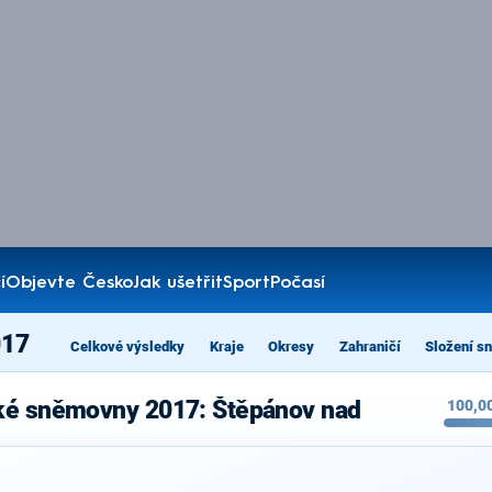
í
Objevte Česko
Jak ušetřit
Sport
Počasí
017
Celkové výsledky
Kraje
Okresy
Zahraničí
Složení s
ké sněmovny 2017: Štěpánov nad
100,0