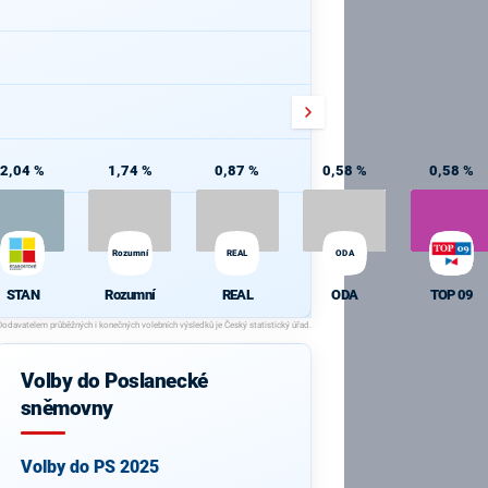
2,04 %
1,74 %
0,87 %
0,58 %
0,58 %
Rozumní
REAL
ODA
STAN
Rozumní
REAL
ODA
TOP 09
Volby do Poslanecké
sněmovny
Volby do PS 2025