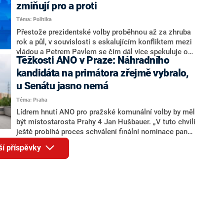
ohledně politického výkonu svého nástupce Jeronýma
zmiňují pro a proti
Tejce (za ANO) či vládní zmocněnkyně pro lidská
Téma: Politika
práva Taťány Malé (ANO). Označením „svoloč“ na
adresu vlády prý byla ještě hodná. Decroix se také
Přestože prezidentské volby proběhnou až za zhruba
vrátila k volební porážce koalice Spolu či promluvila o
rok a půl, v souvislosti s eskalujícím konfliktem mezi
hnutí Naše Česko Martina Kuby.
vládou a Petrem Pavlem se čím dál více spekuluje o
Těžkosti ANO v Praze: Náhradního
tom, koho by do bitvy o Hrad mohla vyslat současná
koalice. Někteří političtí komentátoři znovu vytahují
kandidáta na primátora zřejmě vybralo,
jméno premiéra Andreje Babiše (ANO). Jak moc je
u Senátu jasno nemá
pravděpodobné, že se v prezidentských volbách 2028
Téma: Praha
bude znovu opakovat souboj z roku 2023?
Lídrem hnutí ANO pro pražské komunální volby by měl
být místostarosta Prahy 4 Jan Hušbauer. „V tuto chvíli
ještě probíhá proces schválení finální nominace pana
Jana Hušbauera Výborem hnutí ANO,“ uvedl pro
ší příspěvky
redakci místopředseda pražského ANO Martin
Benkovič. O Hušbauerovi se spekulovalo jako o
náhradníkovi v čele pražské kandidátky poté, co
rezignoval po sérii nejasností v majetkových
přiznáních a pořizování bytů Ondřej Prokop. Zároveň
ale stále není jasné, kdo bude za ANO kandidovat ve
dvou ze tří pražských obvodů do horní komory
parlamentu. ANO má v Praze dlouhodobě horší