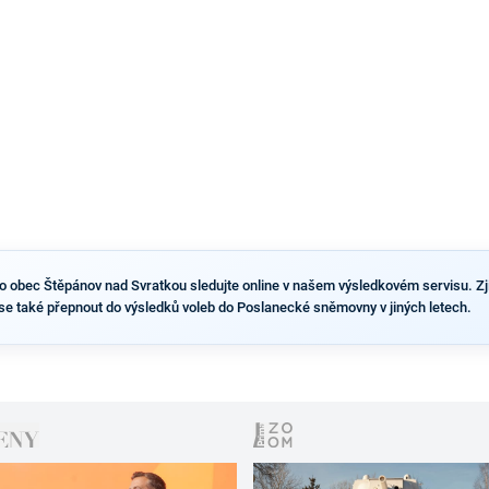
výsledky než ve zbytku republiky.
obec Štěpánov nad Svratkou sledujte online v našem výsledkovém servisu. Zjistít
se také přepnout do výsledků voleb do Poslanecké sněmovny v jiných letech.