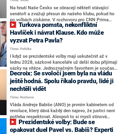
Téma: Senát
komentátoři mluví jako o slabé a v defenzivě. „Je to
úmorná práce upozorňovat na chyby vlády. Ministři s
Na hnutí Naše Česko se obracejí někteří stávající
námi navíc nechodí do debat. Chceme ale ukazovat
senátoři a zvažují přesun do našeho klubu, pokud ho
svoje témata,“ odpověděl Grolich na dotaz CNN Prima
po volbách získáme. V rozhovoru pro CNN Prima
Turkova pomsta, nekonfliktní
NEWS.
NEWS to řekl zakladatel hnutí a jihočeský hejtman
Martin Kuba. Konkrétní nebyl, ale získat by takto mohl
Havlíček i návrat Klause. Kdo může
například senátora Zdeňka Hrabu, který je dnes
vyzvat Petra Pavla?
součástí klubu ODS a TOP 09. Hraba to na dotaz
Téma: Politika
redakce nevyloučil. Předseda klubu senátorů ODS
Zdeněk Nytra redakci řekl, že počítá s odchodem
I když se prezidentské volby mají uskutečnit až v
některých senátorů z klubu a že Naše Česko není
lednu 2028, sázkové kanceláře už delší dobu přijímají
nepřítel, ale soupeř.
sázky na vítěze. Jednoznačným favoritem je současná
Decroix: Se svoločí jsem byla na vládu
hlava státu Petr Pavel. Daleko za ním pak bookmakeři
zmiňují dva výrazné politiky ANO, tedy premiéra
ještě hodná. Spolu říkalo pravdu, lidé ji
Andreje Babiše a ministra průmyslu Karla Havlíčka.
nechtěli vidět
Oblíbeným tipem samotných sázkařů je poslanec za
Téma: Rozhovor
Motoristy Filip Turek. Politolog Jan Kubáček nicméně
o případné kandidatuře kohokoliv ze zmíněné trojice
Vláda Andreje Babiše (ANO) je prvním kabinetem od
značně pochybuje. Podle něj současná koalice dosud
revoluce, který dává každý den najevo, že justici není
nemá osobu, která by Pavlovi mohla konkurovat.
potřeba respektovat. Alespoň to si myslí stínová
Prezidentské volby: Bude se
ministryně spravedlnosti ODS Eva Decroix. V
rozhovoru pro CNN Prima NEWS si nebrala servítky
opakovat duel Pavel vs. Babiš? Experti