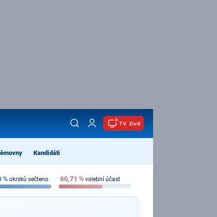
TV živě
němovny
Kandidáti
0
%
60,71
%
okrsků sečteno
volební účast