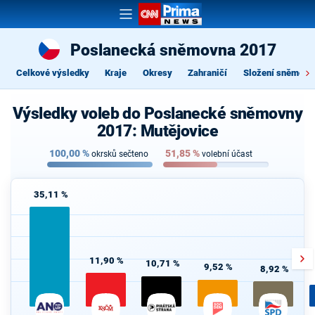
Poslanecká sněmovna 2017
Celkové výsledky
Kraje
Okresy
Zahraničí
Složení sněmovn
Výsledky voleb do Poslanecké sněmovny
2017: Mutějovice
100,00
%
51,85
%
okrsků sečteno
volební účast
35,11 %
11,90 %
10,71 %
9,52 %
8,92 %