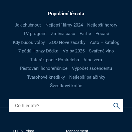
Populární témata
Jak zhubnout
Nejlepší filmy 2024
Nejlepší horory
TV program
Změna času
Partie
Počasí
Kdy budou volby
ZOO Nové začátky
Auto – katalog
7 pádů Honzy Dědka
Volby 2025
Svařené víno
Tatarák podle Pohlreicha
Aloe vera
Pěstování lichořeřišnice
Výpočet ascendentu
Tvarohové knedlíky
Nejlepší palačinky
Švestkový koláč
O FTV Prima
Management