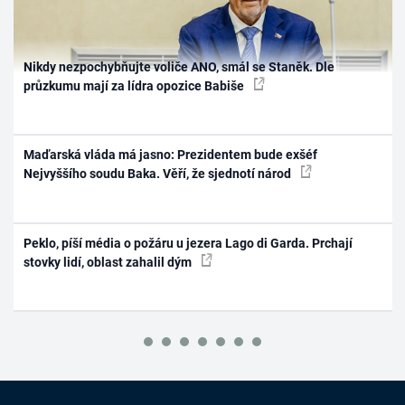
Nikdy nezpochybňujte voliče ANO, smál se Staněk. Dle
průzkumu mají za lídra opozice Babiše
Maďarská vláda má jasno: Prezidentem bude exšéf
Nejvyššího soudu Baka. Věří, že sjednotí národ
Peklo, píší média o požáru u jezera Lago di Garda. Prchají
stovky lidí, oblast zahalil dým