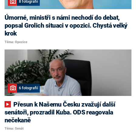
8 fotografií
Úmorné, ministři s námi nechodí do debat,
popsal Grolich situaci v opozici. Chystá velký
krok
Téma: Opozice
6 fotografií
Přesun k Našemu Česku zvažují další
senátoři, prozradil Kuba. ODS reagovala
nečekaně
Téma: Senát