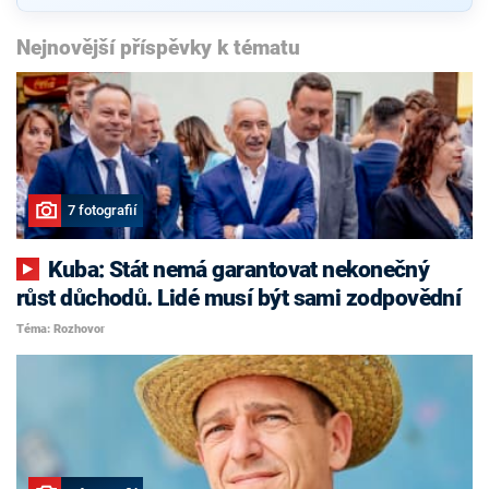
Nejnovější příspěvky k tématu
7 fotografií
Kuba: Stát nemá garantovat nekonečný
růst důchodů. Lidé musí být sami zodpovědní
Téma: Rozhovor