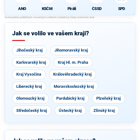
ANO
KSČM
Piráti
ČSSD
SPD
Jak se volilo ve vašem kraji?
Jihočeský kraj
Jihomoravský kraj
Karlovarský kraj
Kraj Hl. m. Praha
Kraj Vysočina
Královéhradecký kraj
Liberecký kraj
Moravskoslezský kraj
Olomoucký kraj
Pardubický kraj
Plzeňský kraj
Středočeský kraj
Ústecký kraj
Zlínský kraj