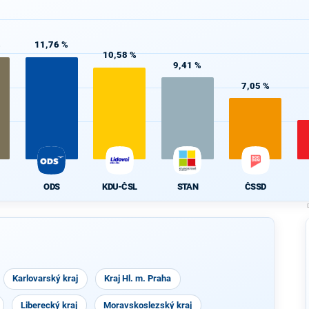
%
11,76 %
10,58 %
9,41 %
7,05 %
ODS
KDU-ČSL
STAN
ČSSD
Karlovarský kraj
Kraj Hl. m. Praha
Liberecký kraj
Moravskoslezský kraj