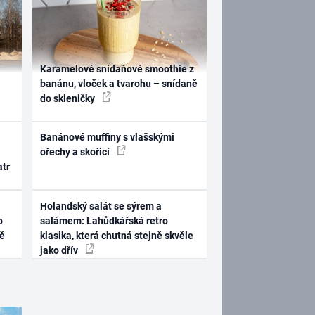
Karamelové snídaňové smoothie z
banánu, vloček a tvarohu – snídaně
do skleničky
Banánové muffiny s vlašskými
ořechy a skořicí
atr
Holandský salát se sýrem a
o
salámem: Lahůdkářská retro
ně
klasika, která chutná stejně skvěle
jako dřív