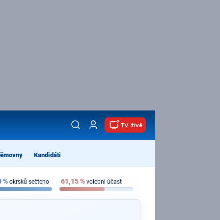
TV živě
němovny
Kandidáti
0
%
61,15
%
okrsků sečteno
volební účast