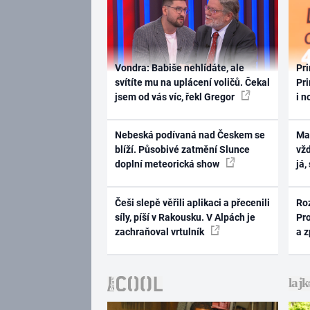
Vondra: Babiše nehlídáte, ale
Pri
svítíte mu na uplácení voličů. Čekal
Pri
jsem od vás víc, řekl Gregor
i n
Nebeská podívaná nad Českem se
Ma
blíží. Působivé zatmění Slunce
vž
doplní meteorická show
já,
Češi slepě věřili aplikaci a přecenili
Ro
síly, píší v Rakousku. V Alpách je
Pr
zachraňoval vrtulník
a 