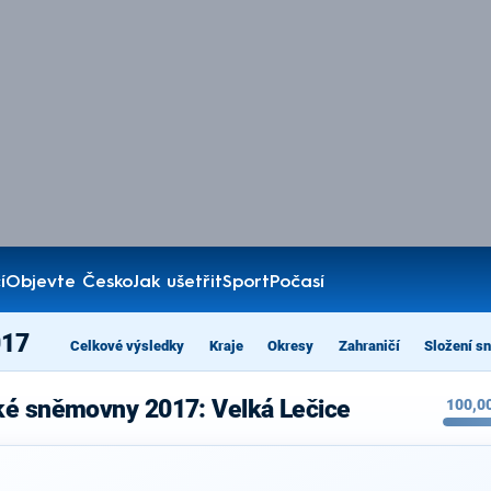
í
Objevte Česko
Jak ušetřit
Sport
Počasí
017
Celkové výsledky
Kraje
Okresy
Zahraničí
Složení s
ké sněmovny 2017: Velká Lečice
100,0