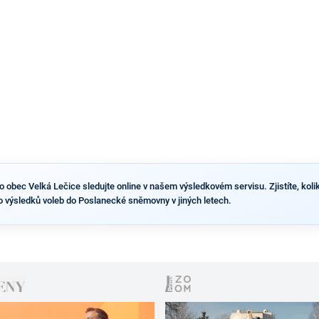
obec Velká Lečice sledujte online v našem výsledkovém servisu. Zjistíte, kolik l
o výsledků voleb do Poslanecké sněmovny v jiných letech.