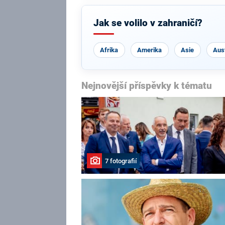
Jak se volilo v zahraničí?
Afrika
Amerika
Asie
Aust
Nejnovější příspěvky k tématu
7 fotografií