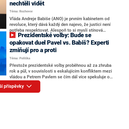
Andreje Babiše a ministra průmyslu Karla Havlíčka.
nechtěli vidět
Oblíbeným tipem samotných sázkařů je poslanec za
Téma: Rozhovor
Motoristy Filip Turek. Politolog Jan Kubáček nicméně
o případné kandidatuře kohokoliv ze zmíněné trojice
Vláda Andreje Babiše (ANO) je prvním kabinetem od
značně pochybuje. Podle něj současná koalice dosud
revoluce, který dává každý den najevo, že justici není
nemá osobu, která by Pavlovi mohla konkurovat.
potřeba respektovat. Alespoň to si myslí stínová
Prezidentské volby: Bude se
ministryně spravedlnosti ODS Eva Decroix. V
rozhovoru pro CNN Prima NEWS si nebrala servítky
opakovat duel Pavel vs. Babiš? Experti
ohledně politického výkonu svého nástupce Jeronýma
zmiňují pro a proti
Tejce (za ANO) či vládní zmocněnkyně pro lidská
Téma: Politika
práva Taťány Malé (ANO). Označením „svoloč“ na
adresu vlády prý byla ještě hodná. Decroix se také
Přestože prezidentské volby proběhnou až za zhruba
vrátila k volební porážce koalice Spolu či promluvila o
rok a půl, v souvislosti s eskalujícím konfliktem mezi
hnutí Naše Česko Martina Kuby.
vládou a Petrem Pavlem se čím dál více spekuluje o
tom, koho by do bitvy o Hrad mohla vyslat současná
ší příspěvky
koalice. Někteří političtí komentátoři znovu vytahují
jméno premiéra Andreje Babiše (ANO). Jak moc je
pravděpodobné, že se v prezidentských volbách 2028
bude znovu opakovat souboj z roku 2023?