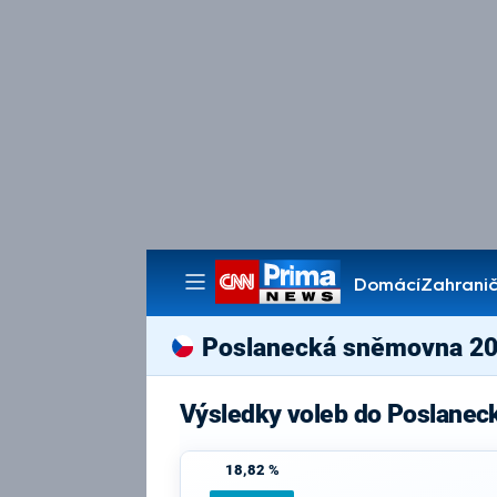
Domácí
Zahranič
Pořady
Poslanecká sněmovna 2
Výsledky voleb do Poslanec
18,82 %