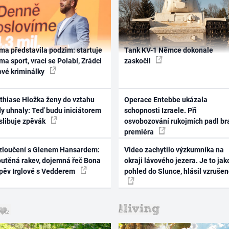
ma představila podzim: startuje
Tank KV-1 Němce dokonale
ma sport, vrací se Polabí, Zrádci
zaskočil
ové kriminálky
thiase Hložka ženy do vztahu
Operace Entebbe ukázala
dy uhnaly: Teď budu iniciátorem
schopnosti Izraele. Při
 slibuje zpěvák
osvobozování rukojmích padl br
premiéra
zloučení s Glenem Hansardem:
Video zachytilo výzkumníka na
outěná rakev, dojemná řeč Bona
okraji lávového jezera. Je to jak
zpěv Irglové s Vedderem
pohled do Slunce, hlásil vzruše