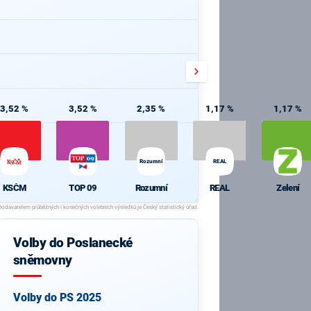
3,52 %
3,52 %
2,35 %
1,17 %
1,17 %
Rozumní
REAL
KSČM
TOP 09
Rozumní
REAL
Zelení
Volby do Poslanecké
sněmovny
Volby do PS 2025