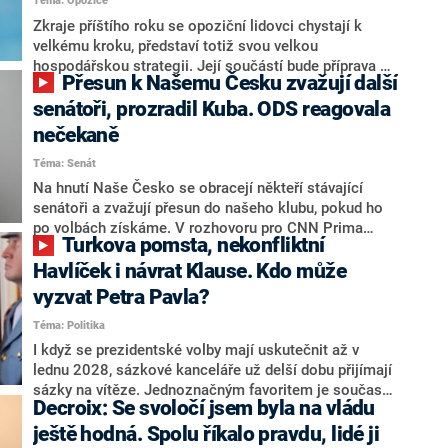
Téma: Opozice
střetem zájmů omezoval čerpání financí a rozvoj,
dodal. Řešení u Andreje Babiše ale hodnotit nechtěl.
Zkraje příštího roku se opoziční lidovci chystají k
velkému kroku, představí totiž svou velkou
hospodářskou strategii. Její součástí bude příprava na
Přesun k Našemu Česku zvažují další
stárnutí populace, řekl ve středu na setkání s novináři
nový předseda lidovců Jan Grolich. Ten zároveň v
senátoři, prozradil Kuba. ODS reagovala
senátních volbách kandiduje ve Vyškově. Popsal i
nečekaně
aktivitu opozice, o níž vládní strany nebo političtí
Téma: Senát
komentátoři mluví jako o slabé a v defenzivě. „Je to
úmorná práce upozorňovat na chyby vlády. Ministři s
Na hnutí Naše Česko se obracejí někteří stávající
námi navíc nechodí do debat. Chceme ale ukazovat
senátoři a zvažují přesun do našeho klubu, pokud ho
svoje témata,“ odpověděl Grolich na dotaz CNN Prima
po volbách získáme. V rozhovoru pro CNN Prima
Turkova pomsta, nekonfliktní
NEWS.
NEWS to řekl zakladatel hnutí a jihočeský hejtman
Martin Kuba. Konkrétní nebyl, ale získat by takto mohl
Havlíček i návrat Klause. Kdo může
například senátora Zdeňka Hrabu, který je dnes
vyzvat Petra Pavla?
součástí klubu ODS a TOP 09. Hraba to na dotaz
Téma: Politika
redakce nevyloučil. Předseda klubu senátorů ODS
Zdeněk Nytra redakci řekl, že počítá s odchodem
I když se prezidentské volby mají uskutečnit až v
některých senátorů z klubu a že Naše Česko není
lednu 2028, sázkové kanceláře už delší dobu přijímají
nepřítel, ale soupeř.
sázky na vítěze. Jednoznačným favoritem je současná
Decroix: Se svoločí jsem byla na vládu
hlava státu Petr Pavel. Daleko za ním pak bookmakeři
zmiňují dva výrazné politiky ANO, tedy premiéra
ještě hodná. Spolu říkalo pravdu, lidé ji