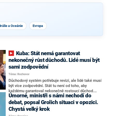
rálie a Oceánie
Evropa
Kuba: Stát nemá garantovat
nekonečný růst důchodů. Lidé musí být
sami zodpovědní
Téma: Rozhovor
Důchodový systém potřebuje revizi, ale lidé také musí
být více zodpovědní. Stát tu není od toho, aby
každému garantoval nekonečně rostoucí důchod.
Úmorné, ministři s námi nechodí do
Chybí tu nový systém a my ho představíme,řekl
hejtman Jihočeského kraje a předseda hnutí Naše
debat, popsal Grolich situaci v opozici.
Česko Martin Kuba v rozhovoru pro CNN Prima NEWS.
Chystá velký krok
V čele státu pak podle něj nemůže být člověk, který by