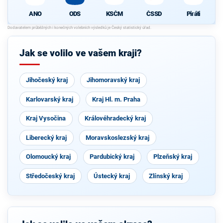
ODS
KSČM
ČSSD
Piráti
ANO
Jak se volilo ve vašem kraji?
Jihočeský kraj
Jihomoravský kraj
Karlovarský kraj
Kraj Hl. m. Praha
Kraj Vysočina
Královéhradecký kraj
Liberecký kraj
Moravskoslezský kraj
Olomoucký kraj
Pardubický kraj
Plzeňský kraj
Středočeský kraj
Ústecký kraj
Zlínský kraj