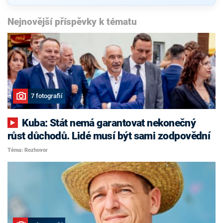
Nejnovější příspěvky k tématu
7 fotografií
Kuba: Stát nemá garantovat nekonečný
růst důchodů. Lidé musí být sami zodpovědní
Téma: Rozhovor