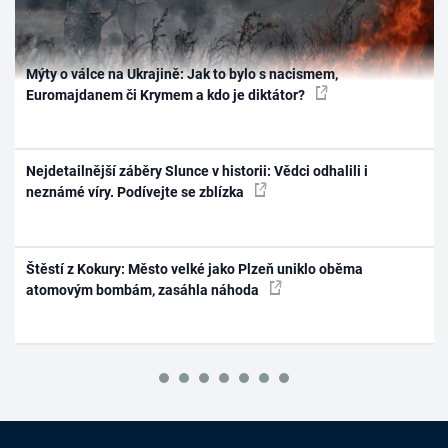
Mýty o válce na Ukrajině: Jak to bylo s nacismem,
Euromajdanem či Krymem a kdo je diktátor?
Nejdetailnější záběry Slunce v historii: Vědci odhalili i
neznámé víry. Podívejte se zblízka
Štěstí z Kokury: Město velké jako Plzeň uniklo oběma
atomovým bombám, zasáhla náhoda