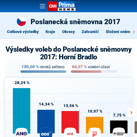
Poslanecká sněmovna 2017
Celkové výsledky
Kraje
Okresy
Zahraničí
Složení sněmovn
Výsledky voleb do Poslanecké sněmovny
2017: Horní Bradlo
100,00
%
66,07
%
okrsků sečteno
volební účast
28,29 %
14,34 %
13,56 %
10,07 %
7,75 %