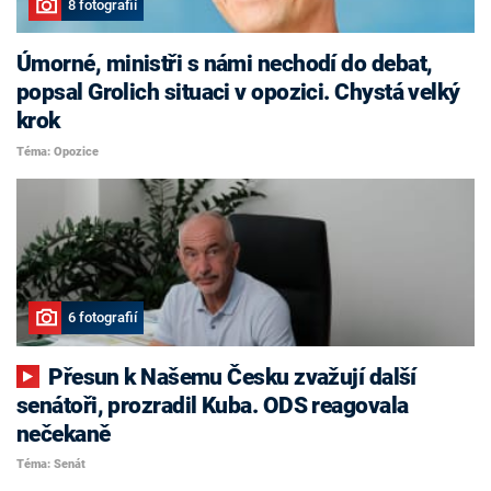
8 fotografií
Úmorné, ministři s námi nechodí do debat,
popsal Grolich situaci v opozici. Chystá velký
krok
Téma: Opozice
6 fotografií
Přesun k Našemu Česku zvažují další
senátoři, prozradil Kuba. ODS reagovala
nečekaně
Téma: Senát