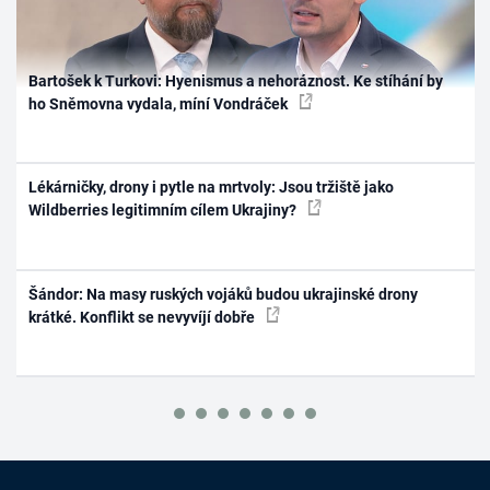
Bartošek k Turkovi: Hyenismus a nehoráznost. Ke stíhání by
ho Sněmovna vydala, míní Vondráček
Lékárničky, drony i pytle na mrtvoly: Jsou tržiště jako
Wildberries legitimním cílem Ukrajiny?
Šándor: Na masy ruských vojáků budou ukrajinské drony
krátké. Konflikt se nevyvíjí dobře