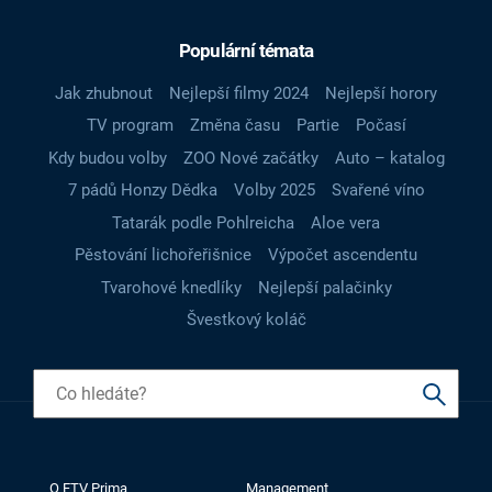
Populární témata
Jak zhubnout
Nejlepší filmy 2024
Nejlepší horory
TV program
Změna času
Partie
Počasí
Kdy budou volby
ZOO Nové začátky
Auto – katalog
7 pádů Honzy Dědka
Volby 2025
Svařené víno
Tatarák podle Pohlreicha
Aloe vera
Pěstování lichořeřišnice
Výpočet ascendentu
Tvarohové knedlíky
Nejlepší palačinky
Švestkový koláč
O FTV Prima
Management