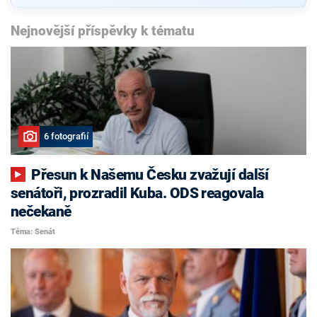
Nejnovější příspěvky k tématu
6 fotografií
Přesun k Našemu Česku zvažují další
senátoři, prozradil Kuba. ODS reagovala
nečekaně
Téma: Senát