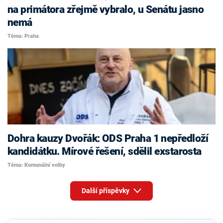
na primátora zřejmě vybralo, u Senátu jasno
nemá
Téma: Praha
Dohra kauzy Dvořák: ODS Praha 1 nepředloží
kandidátku. Mírové řešení, sdělil exstarosta
Téma: Komunální volby
Další příspěvky