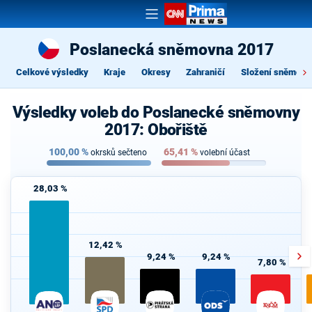
Poslanecká sněmovna 2017
Celkové výsledky
Kraje
Okresy
Zahraničí
Složení sněmovn
Výsledky voleb do Poslanecké sněmovny
2017: Obořiště
100,00
%
65,41
%
okrsků sečteno
volební účast
28,03 %
12,42 %
9,24 %
9,24 %
7,80 %