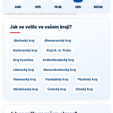
SPD
Piráti
ODS
KSČM
ANO
Jak se volilo ve vašem kraji?
Jihočeský kraj
Jihomoravský kraj
Karlovarský kraj
Kraj Hl. m. Praha
Kraj Vysočina
Královéhradecký kraj
Liberecký kraj
Moravskoslezský kraj
Olomoucký kraj
Pardubický kraj
Plzeňský kraj
Středočeský kraj
Ústecký kraj
Zlínský kraj