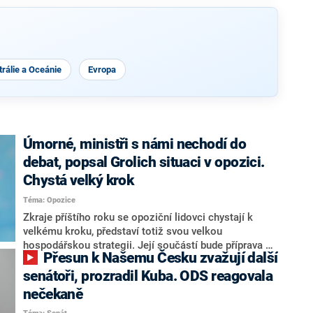
rálie a Oceánie
Evropa
Úmorné, ministři s námi nechodí do
debat, popsal Grolich situaci v opozici.
Chystá velký krok
Téma: Opozice
Zkraje příštího roku se opoziční lidovci chystají k
velkému kroku, představí totiž svou velkou
hospodářskou strategii. Její součástí bude příprava na
Přesun k Našemu Česku zvažují další
stárnutí populace, řekl ve středu na setkání s novináři
nový předseda lidovců Jan Grolich. Ten zároveň v
senátoři, prozradil Kuba. ODS reagovala
senátních volbách kandiduje ve Vyškově. Popsal i
nečekaně
aktivitu opozice, o níž vládní strany nebo političtí