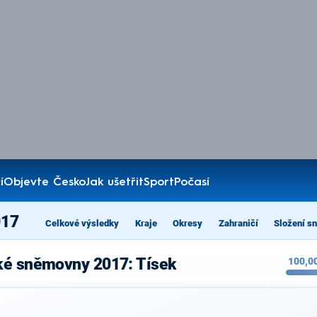
í
Objevte Česko
Jak ušetřit
Sport
Počasí
017
Celkové výsledky
Kraje
Okresy
Zahraničí
Složení s
ké sněmovny 2017: Tísek
100,0