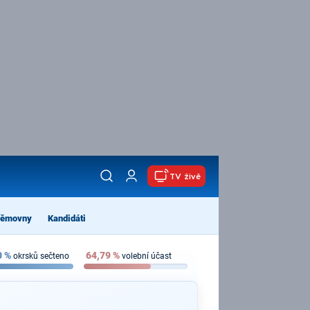
TV živě
němovny
Kandidáti
0
%
64,79
%
okrsků sečteno
volební účast