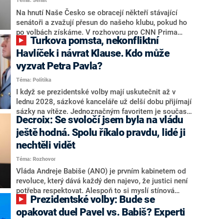
Téma: Senát
komentátoři mluví jako o slabé a v defenzivě. „Je to
úmorná práce upozorňovat na chyby vlády. Ministři s
Na hnutí Naše Česko se obracejí někteří stávající
námi navíc nechodí do debat. Chceme ale ukazovat
senátoři a zvažují přesun do našeho klubu, pokud ho
svoje témata,“ odpověděl Grolich na dotaz CNN Prima
po volbách získáme. V rozhovoru pro CNN Prima
Turkova pomsta, nekonfliktní
NEWS.
NEWS to řekl zakladatel hnutí a jihočeský hejtman
Martin Kuba. Konkrétní nebyl, ale získat by takto mohl
Havlíček i návrat Klause. Kdo může
například senátora Zdeňka Hrabu, který je dnes
vyzvat Petra Pavla?
součástí klubu ODS a TOP 09. Hraba to na dotaz
Téma: Politika
redakce nevyloučil. Předseda klubu senátorů ODS
Zdeněk Nytra redakci řekl, že počítá s odchodem
I když se prezidentské volby mají uskutečnit až v
některých senátorů z klubu a že Naše Česko není
lednu 2028, sázkové kanceláře už delší dobu přijímají
nepřítel, ale soupeř.
sázky na vítěze. Jednoznačným favoritem je současná
Decroix: Se svoločí jsem byla na vládu
hlava státu Petr Pavel. Daleko za ním pak bookmakeři
zmiňují dva výrazné politiky ANO, tedy premiéra
ještě hodná. Spolu říkalo pravdu, lidé ji
Andreje Babiše a ministra průmyslu Karla Havlíčka.
nechtěli vidět
Oblíbeným tipem samotných sázkařů je poslanec za
Téma: Rozhovor
Motoristy Filip Turek. Politolog Jan Kubáček nicméně
o případné kandidatuře kohokoliv ze zmíněné trojice
Vláda Andreje Babiše (ANO) je prvním kabinetem od
značně pochybuje. Podle něj současná koalice dosud
revoluce, který dává každý den najevo, že justici není
nemá osobu, která by Pavlovi mohla konkurovat.
potřeba respektovat. Alespoň to si myslí stínová
Prezidentské volby: Bude se
ministryně spravedlnosti ODS Eva Decroix. V
rozhovoru pro CNN Prima NEWS si nebrala servítky
opakovat duel Pavel vs. Babiš? Experti