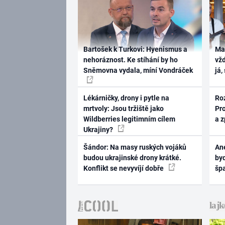
Bartošek k Turkovi: Hyenismus a
Ma
nehoráznost. Ke stíhání by ho
vž
Sněmovna vydala, míní Vondráček
já,
Lékárničky, drony i pytle na
Ro
mrtvoly: Jsou tržiště jako
Pr
Wildberries legitimním cílem
a 
Ukrajiny?
Šándor: Na masy ruských vojáků
Ane
budou ukrajinské drony krátké.
byd
Konflikt se nevyvíjí dobře
šp