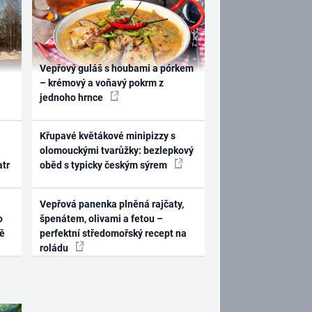
Vepřový guláš s houbami a pórkem
– krémový a voňavý pokrm z
jednoho hrnce
Křupavé květákové minipizzy s
olomouckými tvarůžky: bezlepkový
atr
oběd s typicky českým sýrem
Vepřová panenka plněná rajčaty,
o
špenátem, olivami a fetou –
ně
perfektní středomořský recept na
roládu