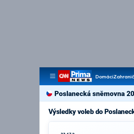
Domácí
Zahranič
Pořady
Poslanecká sněmovna 2
Výsledky voleb do Poslanec