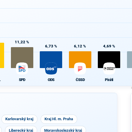
%
11,22 %
6,73 %
6,12 %
4,69 %
L
SPD
ODS
ČSSD
Piráti
Karlovarský kraj
Kraj Hl. m. Praha
Liberecký kraj
Moravskoslezský kraj