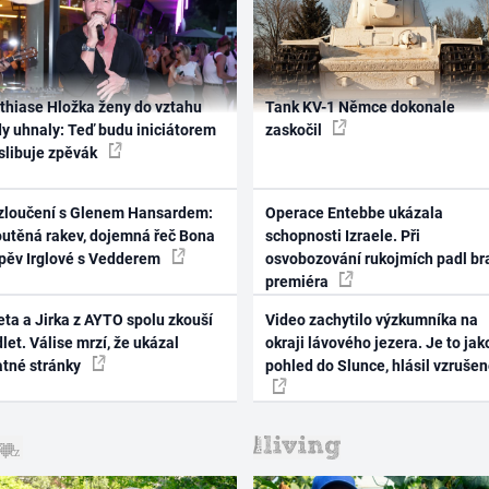
thiase Hložka ženy do vztahu
Tank KV-1 Němce dokonale
dy uhnaly: Teď budu iniciátorem
zaskočil
 slibuje zpěvák
zloučení s Glenem Hansardem:
Operace Entebbe ukázala
outěná rakev, dojemná řeč Bona
schopnosti Izraele. Při
zpěv Irglové s Vedderem
osvobozování rukojmích padl br
premiéra
ta a Jirka z AYTO spolu zkouší
Video zachytilo výzkumníka na
let. Válise mrzí, že ukázal
okraji lávového jezera. Je to jak
atné stránky
pohled do Slunce, hlásil vzruše