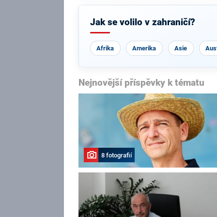
Jak se volilo v zahraničí?
Afrika
Amerika
Asie
Aust
Nejnovější příspěvky k tématu
8 fotografií