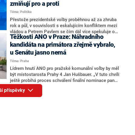
ohledně politického výkonu svého nástupce Jeronýma
zmiňují pro a proti
Tejce (za ANO) či vládní zmocněnkyně pro lidská
Téma: Politika
práva Taťány Malé (ANO). Označením „svoloč“ na
adresu vlády prý byla ještě hodná. Decroix se také
Přestože prezidentské volby proběhnou až za zhruba
vrátila k volební porážce koalice Spolu či promluvila o
rok a půl, v souvislosti s eskalujícím konfliktem mezi
hnutí Naše Česko Martina Kuby.
vládou a Petrem Pavlem se čím dál více spekuluje o
Těžkosti ANO v Praze: Náhradního
tom, koho by do bitvy o Hrad mohla vyslat současná
koalice. Někteří političtí komentátoři znovu vytahují
kandidáta na primátora zřejmě vybralo,
jméno premiéra Andreje Babiše (ANO). Jak moc je
u Senátu jasno nemá
pravděpodobné, že se v prezidentských volbách 2028
Téma: Praha
bude znovu opakovat souboj z roku 2023?
Lídrem hnutí ANO pro pražské komunální volby by měl
být místostarosta Prahy 4 Jan Hušbauer. „V tuto chvíli
ještě probíhá proces schválení finální nominace pana
Jana Hušbauera Výborem hnutí ANO,“ uvedl pro
ší příspěvky
redakci místopředseda pražského ANO Martin
Benkovič. O Hušbauerovi se spekulovalo jako o
náhradníkovi v čele pražské kandidátky poté, co
rezignoval po sérii nejasností v majetkových
přiznáních a pořizování bytů Ondřej Prokop. Zároveň
ale stále není jasné, kdo bude za ANO kandidovat ve
dvou ze tří pražských obvodů do horní komory
parlamentu. ANO má v Praze dlouhodobě horší