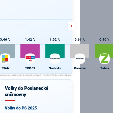
3,46 %
1,42 %
1,02 %
0,61 %
0,40 %
Svobodní
Rozumní
STAN
TOP 09
Svobodní
Rozumní
Zelení
Volby do Poslanecké
sněmovny
Volby do PS 2025