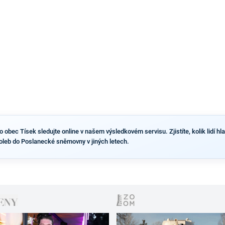
výsledky než ve zbytku republiky.
obec Tísek sledujte online v našem výsledkovém servisu. Zjistíte, kolik lidí hla
oleb do Poslanecké sněmovny v jiných letech.