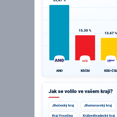
33,67 %
15,30 %
13,67 
ANO
KSČM
KDU-ČS
Jak se volilo ve vašem kraji?
Jihočeský kraj
Jihomoravský kraj
Kraj Vysočina
Královéhradecký kraj