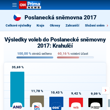
Poslanecká sněmovna 2017
Celkové výsledky
Kraje
Okresy
Zahraničí
Složení sněmovn
Výsledky voleb do Poslanecké sněmovny
2017: Krahulčí
100,00
%
60,16
%
okrsků sečteno
volební účast
35,69 %
11,78 %
10,43 %
9,42 %
9,09 %