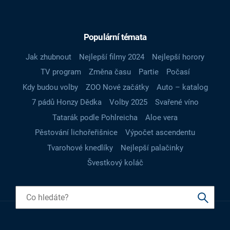
Populární témata
Jak zhubnout
Nejlepší filmy 2024
Nejlepší horory
TV program
Změna času
Partie
Počasí
Kdy budou volby
ZOO Nové začátky
Auto – katalog
7 pádů Honzy Dědka
Volby 2025
Svařené víno
Tatarák podle Pohlreicha
Aloe vera
Pěstování lichořeřišnice
Výpočet ascendentu
Tvarohové knedlíky
Nejlepší palačinky
Švestkový koláč