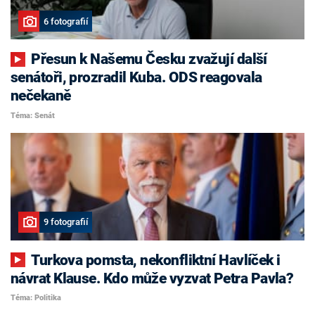
6 fotografií
Přesun k Našemu Česku zvažují další
senátoři, prozradil Kuba. ODS reagovala
nečekaně
Téma: Senát
9 fotografií
Turkova pomsta, nekonfliktní Havlíček i
návrat Klause. Kdo může vyzvat Petra Pavla?
Téma: Politika