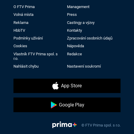
O FTV Prima
Management
Volná místa
Press
Reklama
Castingy a výzvy
HbbTV
Kontakty
Podmínky užívání
Zpracování osobních údajů
Cookies
Nápověda
Vlastník FTV Prima spol. s
Redakce
r.o.
Nahlásit chybu
Nastavení soukromí
App Store
Google Play
© FTV Prima spol. s r.o.