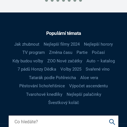
Populární témata
Jak zhubnout
Nejlepší filmy 2024
Nejlepší horory
TV program
Změna času
Partie
Počasí
Kdy budou volby
ZOO Nové začátky
Auto – katalog
7 pádů Honzy Dědka
Volby 2025
Svařené víno
Tatarák podle Pohlreicha
Aloe vera
Pěstování lichořeřišnice
Výpočet ascendentu
Tvarohové knedlíky
Nejlepší palačinky
Švestkový koláč