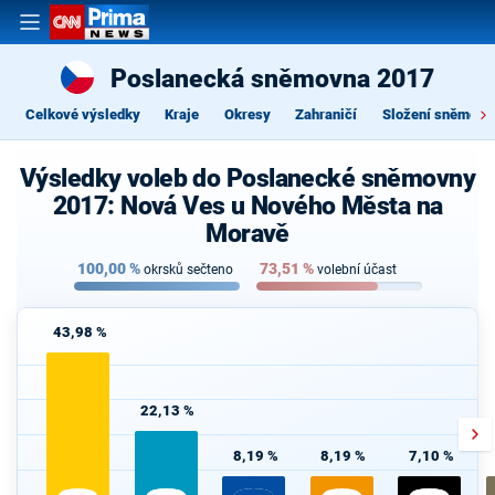
Poslanecká sněmovna 2017
Celkové výsledky
Kraje
Okresy
Zahraničí
Složení sněmovn
Výsledky voleb do Poslanecké sněmovny
2017: Nová Ves u Nového Města na
Moravě
100,00
%
73,51
%
okrsků sečteno
volební účast
43,98 %
22,13 %
8,19 %
8,19 %
7,10 %