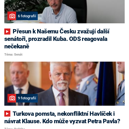
6 fotografií
Přesun k Našemu Česku zvažují další
senátoři, prozradil Kuba. ODS reagovala
nečekaně
Téma: Senát
9 fotografií
Turkova pomsta, nekonfliktní Havlíček i
návrat Klause. Kdo může vyzvat Petra Pavla?