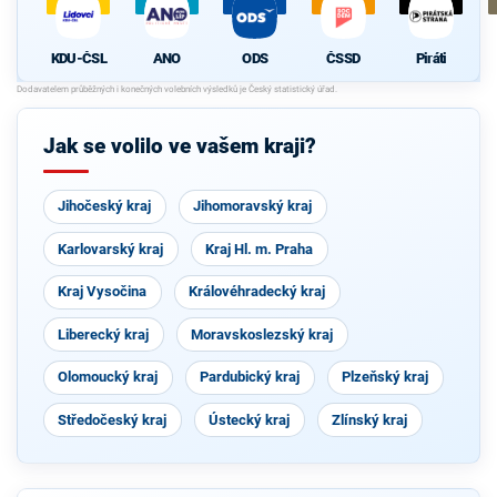
KDU-ČSL
ANO
ODS
ČSSD
Piráti
Jak se volilo ve vašem kraji?
Jihočeský kraj
Jihomoravský kraj
Karlovarský kraj
Kraj Hl. m. Praha
Kraj Vysočina
Královéhradecký kraj
Liberecký kraj
Moravskoslezský kraj
Olomoucký kraj
Pardubický kraj
Plzeňský kraj
Středočeský kraj
Ústecký kraj
Zlínský kraj