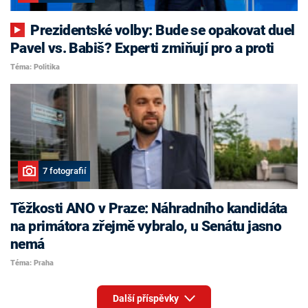
Prezidentské volby: Bude se opakovat duel
Pavel vs. Babiš? Experti zmiňují pro a proti
Téma: Politika
7 fotografií
Těžkosti ANO v Praze: Náhradního kandidáta
na primátora zřejmě vybralo, u Senátu jasno
nemá
Téma: Praha
Další příspěvky