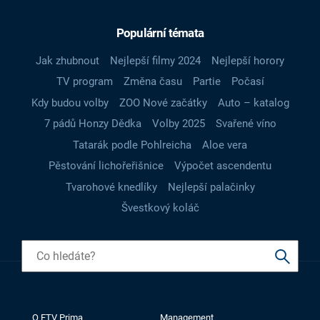
Populární témata
Jak zhubnout
Nejlepší filmy 2024
Nejlepší horory
TV program
Změna času
Partie
Počasí
Kdy budou volby
ZOO Nové začátky
Auto – katalog
7 pádů Honzy Dědka
Volby 2025
Svařené víno
Tatarák podle Pohlreicha
Aloe vera
Pěstování lichořeřišnice
Výpočet ascendentu
Tvarohové knedlíky
Nejlepší palačinky
Švestkový koláč
O FTV Prima
Management