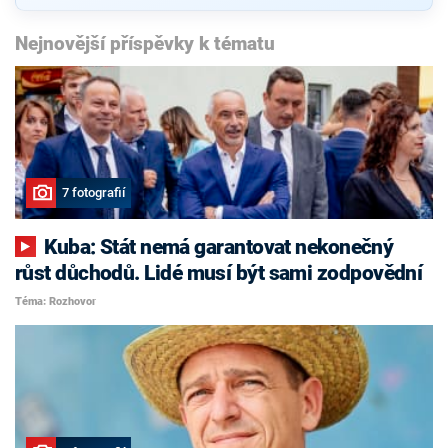
Nejnovější příspěvky k tématu
7 fotografií
Kuba: Stát nemá garantovat nekonečný
růst důchodů. Lidé musí být sami zodpovědní
Téma: Rozhovor