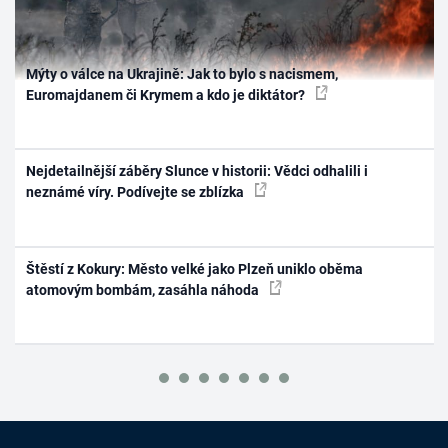
Mýty o válce na Ukrajině: Jak to bylo s nacismem,
Euromajdanem či Krymem a kdo je diktátor?
Nejdetailnější záběry Slunce v historii: Vědci odhalili i
neznámé víry. Podívejte se zblízka
Štěstí z Kokury: Město velké jako Plzeň uniklo oběma
atomovým bombám, zasáhla náhoda