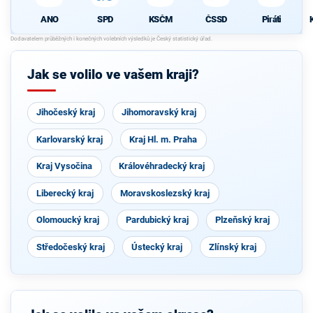
ANO
SPD
KSČM
ČSSD
Piráti
Jak se volilo ve vašem kraji?
Jihočeský kraj
Jihomoravský kraj
Karlovarský kraj
Kraj Hl. m. Praha
Kraj Vysočina
Královéhradecký kraj
Liberecký kraj
Moravskoslezský kraj
Olomoucký kraj
Pardubický kraj
Plzeňský kraj
Středočeský kraj
Ústecký kraj
Zlínský kraj