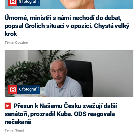
8 fotografií
Úmorné, ministři s námi nechodí do debat,
popsal Grolich situaci v opozici. Chystá velký
krok
Téma: Opozice
6 fotografií
Přesun k Našemu Česku zvažují další
senátoři, prozradil Kuba. ODS reagovala
nečekaně
Téma: Senát