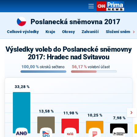
Poslanecká sněmovna 2017
Celkové výsledky
Kraje
Okresy
Zahraničí
Složení sněmovn
Výsledky voleb do Poslanecké sněmovny
2017: Hradec nad Svitavou
100,00
%
56,17
%
okrsků sečteno
volební účast
33,28 %
13,58 %
11,98 %
10,25 %
7,98 %