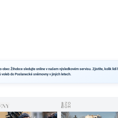
výsledky než ve zbytku republiky.
obec Žihobce sledujte online v našem výsledkovém servisu. Zjistíte, kolik lidí h
 voleb do Poslanecké sněmovny v jiných letech.