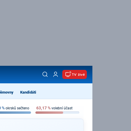
TV živě
němovny
Kandidáti
0
%
63,17
%
okrsků sečteno
volební účast