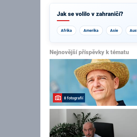
Jak se volilo v zahraničí?
Afrika
Amerika
Asie
Aust
Nejnovější příspěvky k tématu
8 fotografií