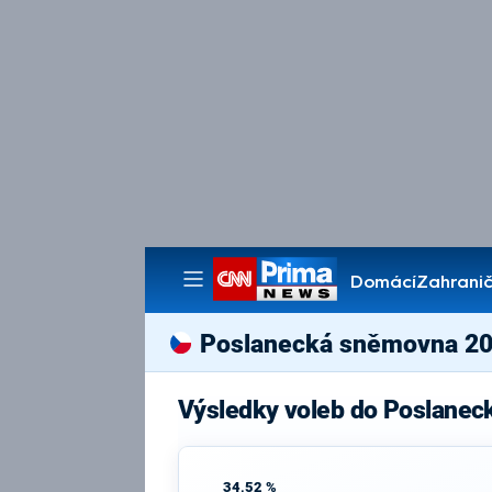
Domácí
Zahranič
Pořady
Poslanecká sněmovna 2
Výsledky voleb do Poslanec
34,52 %