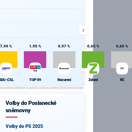
7,49 %
1,95 %
0,97 %
0,65 %
0,65 %
Rozumní
RČ
KDU-ČSL
TOP 09
Rozumní
Zelení
RČ
Volby do Poslanecké
sněmovny
Volby do PS 2025