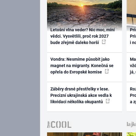
Letošní vlna veder? Nic moc, míní
Pri
vědci. Vysvětlili, proč rok 2027
Pri
bude zřejmě daleko horší
i n
Vondra: Nesmíme působit jako
Ma
magnet na migranty. Konečná se
vž
opřela do Evropské komise
já,
Záběry drsné přestřelky v lese.
Ro
Precizní ukrajinská akce vedla k
Pr
likvidaci několika okupantů
a 