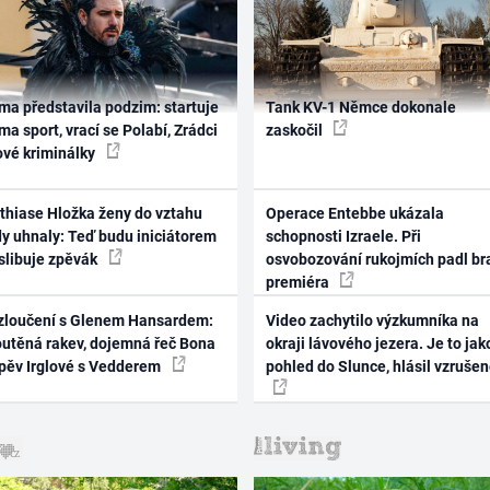
ma představila podzim: startuje
Tank KV-1 Němce dokonale
ma sport, vrací se Polabí, Zrádci
zaskočil
ové kriminálky
thiase Hložka ženy do vztahu
Operace Entebbe ukázala
dy uhnaly: Teď budu iniciátorem
schopnosti Izraele. Při
 slibuje zpěvák
osvobozování rukojmích padl br
premiéra
zloučení s Glenem Hansardem:
Video zachytilo výzkumníka na
outěná rakev, dojemná řeč Bona
okraji lávového jezera. Je to jak
zpěv Irglové s Vedderem
pohled do Slunce, hlásil vzruše