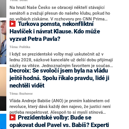
Téma: Senát
komentátoři mluví jako o slabé a v defenzivě. „Je to
úmorná práce upozorňovat na chyby vlády. Ministři s
Na hnutí Naše Česko se obracejí někteří stávající
námi navíc nechodí do debat. Chceme ale ukazovat
senátoři a zvažují přesun do našeho klubu, pokud ho
svoje témata,“ odpověděl Grolich na dotaz CNN Prima
po volbách získáme. V rozhovoru pro CNN Prima
Turkova pomsta, nekonfliktní
NEWS.
NEWS to řekl zakladatel hnutí a jihočeský hejtman
Martin Kuba. Konkrétní nebyl, ale získat by takto mohl
Havlíček i návrat Klause. Kdo může
například senátora Zdeňka Hrabu, který je dnes
vyzvat Petra Pavla?
součástí klubu ODS a TOP 09. Hraba to na dotaz
Téma: Politika
redakce nevyloučil. Předseda klubu senátorů ODS
Zdeněk Nytra redakci řekl, že počítá s odchodem
I když se prezidentské volby mají uskutečnit až v
některých senátorů z klubu a že Naše Česko není
lednu 2028, sázkové kanceláře už delší dobu přijímají
nepřítel, ale soupeř.
sázky na vítěze. Jednoznačným favoritem je současná
Decroix: Se svoločí jsem byla na vládu
hlava státu Petr Pavel. Daleko za ním pak bookmakeři
zmiňují dva výrazné politiky ANO, tedy premiéra
ještě hodná. Spolu říkalo pravdu, lidé ji
Andreje Babiše a ministra průmyslu Karla Havlíčka.
nechtěli vidět
Oblíbeným tipem samotných sázkařů je poslanec za
Téma: Rozhovor
Motoristy Filip Turek. Politolog Jan Kubáček nicméně
o případné kandidatuře kohokoliv ze zmíněné trojice
Vláda Andreje Babiše (ANO) je prvním kabinetem od
značně pochybuje. Podle něj současná koalice dosud
revoluce, který dává každý den najevo, že justici není
nemá osobu, která by Pavlovi mohla konkurovat.
potřeba respektovat. Alespoň to si myslí stínová
Prezidentské volby: Bude se
ministryně spravedlnosti ODS Eva Decroix. V
rozhovoru pro CNN Prima NEWS si nebrala servítky
opakovat duel Pavel vs. Babiš? Experti