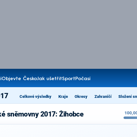
í
Objevte Česko
Jak ušetřit
Sport
Počasí
017
Celkové výsledky
Kraje
Okresy
Zahraničí
Složení s
ké sněmovny 2017: Žihobce
100,0