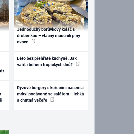
Jednoduchý borůvkový koláč s
drobenkou – vláčný moučník plný
ovoce
Léto bez přehřáté kuchyně. Jak
vařit i během tropických dnů?
atr
Rýžové burgery s kuřecím masem a
o
mrkví podávané se salátem – lehká
ně
a chutná večeře