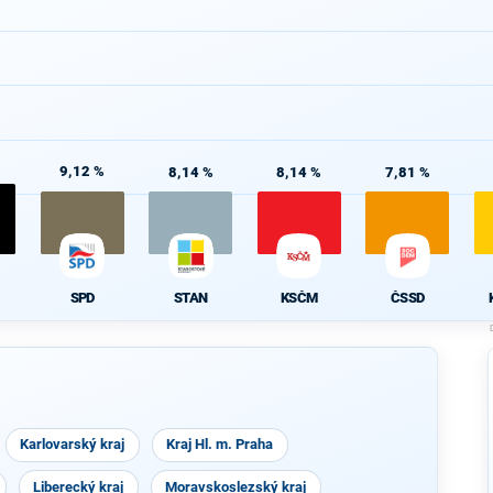
%
9,12 %
8,14 %
8,14 %
7,81 %
SPD
STAN
KSČM
ČSSD
Karlovarský kraj
Kraj Hl. m. Praha
Liberecký kraj
Moravskoslezský kraj