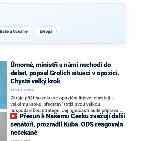
rálie a Oceánie
Evropa
Úmorné, ministři s námi nechodí do
debat, popsal Grolich situaci v opozici.
Chystá velký krok
Téma: Opozice
Zkraje příštího roku se opoziční lidovci chystají k
velkému kroku, představí totiž svou velkou
hospodářskou strategii. Její součástí bude příprava na
Přesun k Našemu Česku zvažují další
stárnutí populace, řekl ve středu na setkání s novináři
nový předseda lidovců Jan Grolich. Ten zároveň v
senátoři, prozradil Kuba. ODS reagovala
senátních volbách kandiduje ve Vyškově. Popsal i
nečekaně
aktivitu opozice, o níž vládní strany nebo političtí