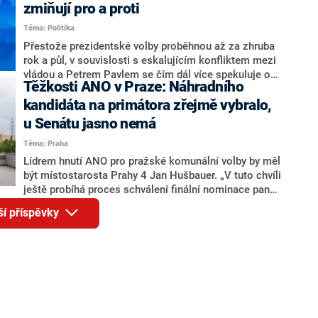
ohledně politického výkonu svého nástupce Jeronýma
zmiňují pro a proti
Tejce (za ANO) či vládní zmocněnkyně pro lidská
Téma: Politika
práva Taťány Malé (ANO). Označením „svoloč“ na
adresu vlády prý byla ještě hodná. Decroix se také
Přestože prezidentské volby proběhnou až za zhruba
vrátila k volební porážce koalice Spolu či promluvila o
rok a půl, v souvislosti s eskalujícím konfliktem mezi
hnutí Naše Česko Martina Kuby.
vládou a Petrem Pavlem se čím dál více spekuluje o
Těžkosti ANO v Praze: Náhradního
tom, koho by do bitvy o Hrad mohla vyslat současná
koalice. Někteří političtí komentátoři znovu vytahují
kandidáta na primátora zřejmě vybralo,
jméno premiéra Andreje Babiše (ANO). Jak moc je
u Senátu jasno nemá
pravděpodobné, že se v prezidentských volbách 2028
Téma: Praha
bude znovu opakovat souboj z roku 2023?
Lídrem hnutí ANO pro pražské komunální volby by měl
být místostarosta Prahy 4 Jan Hušbauer. „V tuto chvíli
ještě probíhá proces schválení finální nominace pana
Jana Hušbauera Výborem hnutí ANO,“ uvedl pro
ší příspěvky
redakci místopředseda pražského ANO Martin
Benkovič. O Hušbauerovi se spekulovalo jako o
náhradníkovi v čele pražské kandidátky poté, co
rezignoval po sérii nejasností v majetkových
přiznáních a pořizování bytů Ondřej Prokop. Zároveň
ale stále není jasné, kdo bude za ANO kandidovat ve
dvou ze tří pražských obvodů do horní komory
parlamentu. ANO má v Praze dlouhodobě horší