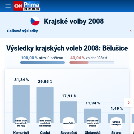
Krajské volby 2008
Celkové výsledky
Výsledky krajských voleb 2008: Bělušice
100,00
%
43,04
%
okrsků sečteno
volební účast
31,34 %
29,85 %
17,91 %
11,94 %
1,49 %
S
Česká strana
Občanská
Komunistická
Strana
strana Čech a
sociálně
Severočeši.cz
demokratická
R
zelených
Moravy
demokratická
strana
Če
Komunisti
Česká
Severočeš
Občanská
Strana