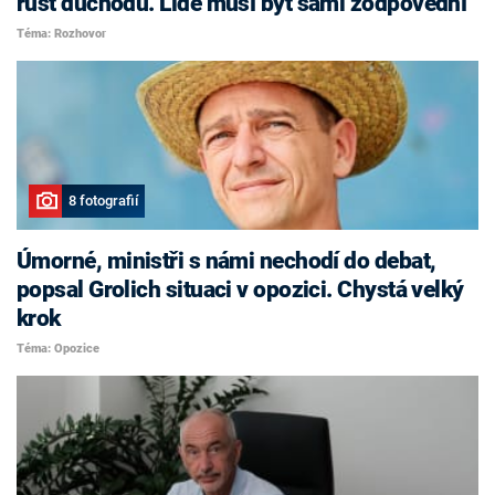
růst důchodů. Lidé musí být sami zodpovědní
Téma: Rozhovor
8 fotografií
Úmorné, ministři s námi nechodí do debat,
popsal Grolich situaci v opozici. Chystá velký
krok
Téma: Opozice