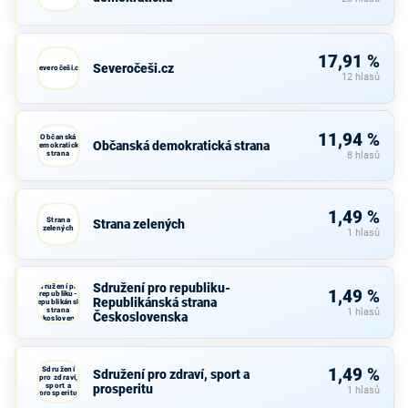
17,91 %
Severočeši.cz
Severočeši.cz
12 hlasů
11,94 %
Občanská
Občanská demokratická strana
demokratická
strana
8 hlasů
1,49 %
Strana
Strana zelených
zelených
1 hlasů
Sdružení pro republiku-
Sdružení pro
1,49 %
republiku-
Republikánská strana
Republikánská
strana
1 hlasů
Československa
Československa
Sdružení
1,49 %
Sdružení pro zdraví, sport a
pro zdraví,
sport a
prosperitu
1 hlasů
prosperitu