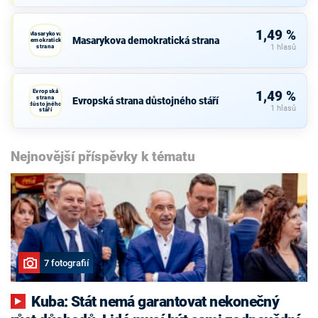
1,49 %
Masarykova
Masarykova demokratická strana
demokratická
strana
1 hlasů
Evropská
1,49 %
strana
Evropská strana důstojného stáří
důstojného
1 hlasů
stáří
Nejnovější příspěvky k tématu
7 fotografií
Kuba: Stát nemá garantovat nekonečný