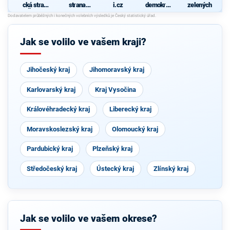
cká strana
strana
i.cz
demokrati
zelených
Čech a
sociálně
cká strana
r
Moravy
demokrati
cká
Jak se volilo ve vašem kraji?
Č
Jihočeský kraj
Jihomoravský kraj
Karlovarský kraj
Kraj Vysočina
Královéhradecký kraj
Liberecký kraj
Moravskoslezský kraj
Olomoucký kraj
Pardubický kraj
Plzeňský kraj
Středočeský kraj
Ústecký kraj
Zlínský kraj
Jak se volilo ve vašem okrese?