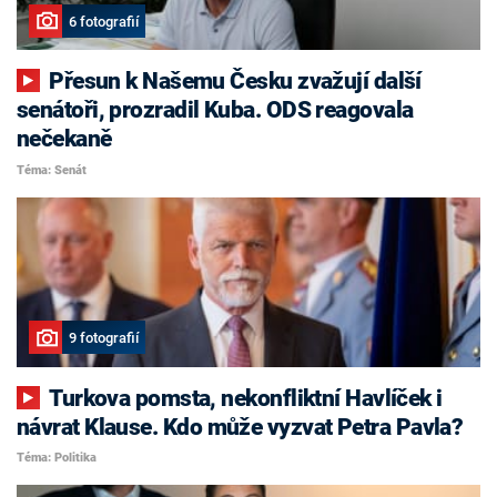
6 fotografií
Přesun k Našemu Česku zvažují další
senátoři, prozradil Kuba. ODS reagovala
nečekaně
Téma: Senát
9 fotografií
Turkova pomsta, nekonfliktní Havlíček i
návrat Klause. Kdo může vyzvat Petra Pavla?
Téma: Politika