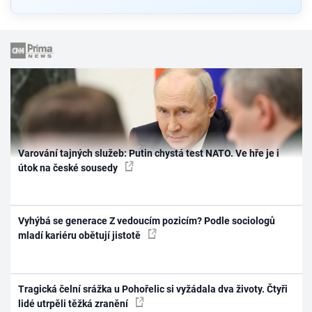
Varování tajných služeb: Putin chystá test NATO. Ve hře je i
útok na české sousedy
Vyhýbá se generace Z vedoucím pozicím? Podle sociologů
mladí kariéru obětují jistotě
Tragická čelní srážka u Pohořelic si vyžádala dva životy. Čtyři
lidé utrpěli těžká zranění