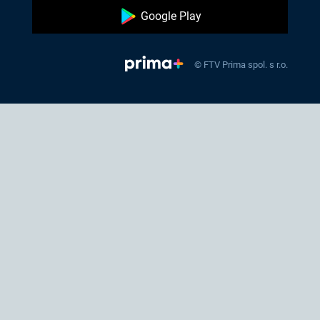
Google Play
© FTV Prima spol. s r.o.