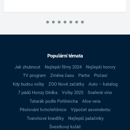
Populární témata
Jak zhubnout
Nejlepší filmy 2024
Nejlepší horory
TV program
Změna času
Partie
Počasí
Kdy budou volby
ZOO Nové začátky
Auto – katalog
7 pádů Honzy Dědka
Volby 2025
Svařené víno
Tatarák podle Pohlreicha
Aloe vera
Pěstování lichořeřišnice
Výpočet ascendentu
Tvarohové knedlíky
Nejlepší palačinky
Švestkový koláč