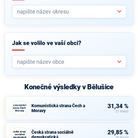
Jak se volilo ve vaší obci?
Konečné výsledky v Bělušice
31,34 %
Komunistická strana Čech a
Komunistická
strana Čech a
Moravy
Moravy
21 hlasů
29,85 %
Česká strana sociálně
Česká strana
sociálně
demokratická
demokratická
20 hlasů