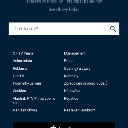
Tvarohové knedlíky
Nejlepší palačinky
Švestkový koláč
O FTV Prima
Management
Volná místa
Press
Reklama
Castingy a výzvy
HbbTV
Kontakty
Podmínky užívání
Zpracování osobních údajů
Cookies
Nápověda
Vlastník FTV Prima spol. s
Redakce
r.o.
Nahlásit chybu
Nastavení soukromí