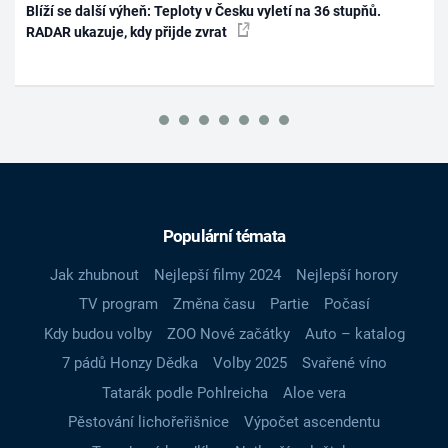
Blíží se další výheň: Teploty v Česku vyletí na 36 stupňů.
RADAR ukazuje, kdy přijde zvrat
Populární témata
Jak zhubnout
Nejlepší filmy 2024
Nejlepší horory
TV program
Změna času
Partie
Počasí
Kdy budou volby
ZOO Nové začátky
Auto – katalog
7 pádů Honzy Dědka
Volby 2025
Svařené víno
Tatarák podle Pohlreicha
Aloe vera
Pěstování lichořeřišnice
Výpočet ascendentu