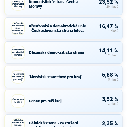
23,52 %
Komunistická strana Čech a
Komunistická
strana Čech a
Moravy
Moravy
20 hlasů
Křesťanská a
16,47 %
Křesťanská a demokratická unie
demokratická
unie -
- Československá strana lidová
Československá
14 hlasů
strana lidová
14,11 %
Občanská
Občanská demokratická strana
demokratická
strana
12 hlasů
5,88 %
"Nezávislí
"Nezávislí starostové pro kraj"
starostové
pro kraj"
5 hlasů
3,52 %
Šance pro
Šance pro náš kraj
náš kraj
3 hlasů
Dělnická
2,35 %
Dělnická strana - za zrušení
strana - za
zrušení