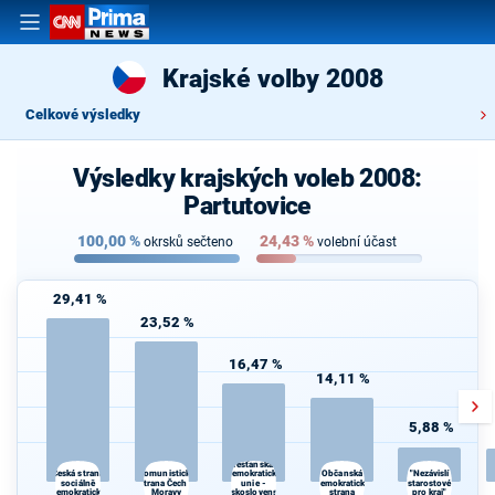
Krajské volby 2008
Celkové výsledky
Výsledky krajských voleb 2008:
Partutovice
100,00
%
24,43
%
okrsků sečteno
volební účast
29,41 %
23,52 %
16,47 %
14,11 %
5,88 %
Křesťanská a
Komunistická
Občanská
Česká strana
demokratická
"Nezávislí
sociálně
strana Čech a
unie -
demokratická
starostové
demokratická
Moravy
Československá
strana
pro kraj"