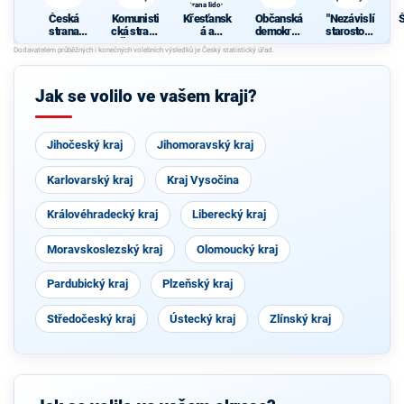
strana lidová
Česká
Komunisti
Křesťansk
Občanská
"Nezávislí
strana
cká strana
á a
demokrati
starostové
sociálně
Čech a
demokrati
cká strana
pro kraj"
demokrati
Moravy
cká unie -
cká
Českoslov
enská
Jak se volilo ve vašem kraji?
strana
lidová
Jihočeský kraj
Jihomoravský kraj
Karlovarský kraj
Kraj Vysočina
Královéhradecký kraj
Liberecký kraj
Moravskoslezský kraj
Olomoucký kraj
Pardubický kraj
Plzeňský kraj
Středočeský kraj
Ústecký kraj
Zlínský kraj