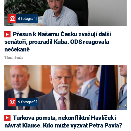
6 fotografií
Přesun k Našemu Česku zvažují další
senátoři, prozradil Kuba. ODS reagovala
nečekaně
Téma: Senát
9 fotografií
Turkova pomsta, nekonfliktní Havlíček i
návrat Klause. Kdo může vyzvat Petra Pavla?