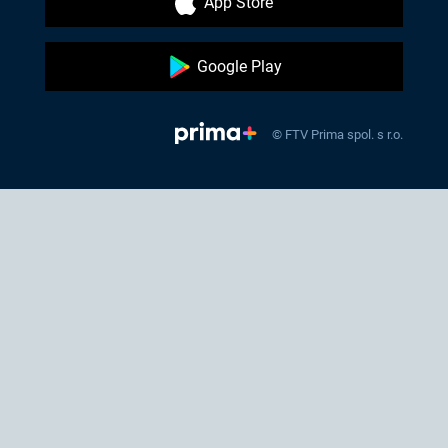
App Store
Google Play
© FTV Prima spol. s r.o.