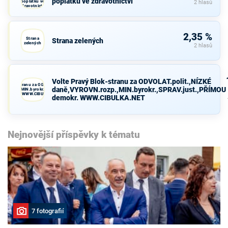
poplatků ve zdravotnictví
poplatků ve
2 hlasů
zdravotnictví
2,35 %
Strana
Strana zelených
zelených
2 hlasů
Volte Pravý Blok-stranu za ODVOLAT.polit.,NÍZKÉ
avý Blok-stranu za ODVOLAT.polit.,NÍZKÉ
daně,VYROVN.rozp.,MIN.byrokr.,SPRAV.just.,PŘÍMOU
VN.rozp.,MIN.byrokr.,SPRAV.just.,PŘÍMOU
demokr. WWW.CIBULKA.NET
demokr. WWW.CIBULKA.NET
Nejnovější příspěvky k tématu
7 fotografií