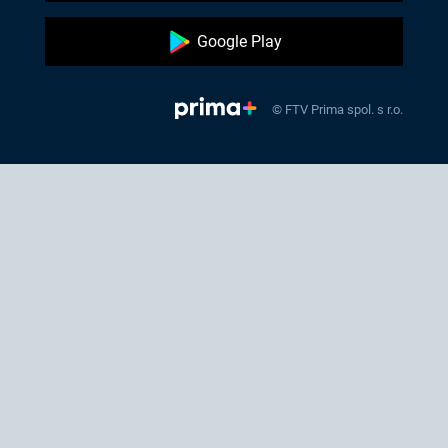
Google Play
© FTV Prima spol. s r.o.