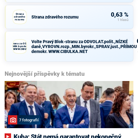
0,63 %
Strana
Strana zdravého rozumu
zdravého
rozumu
1 hlasů
Volte Pravý Blok-stranu za ODVOLAT.polit.,NÍZKÉ
avý Blok-stranu za ODVOLAT.polit.,NÍZKÉ
daně,VYROVN.rozp.,MIN.byrokr.,SPRAV.just.,PŘÍMOU
VN.rozp.,MIN.byrokr.,SPRAV.just.,PŘÍMOU
demokr. WWW.CIBULKA.NET
demokr. WWW.CIBULKA.NET
Nejnovější příspěvky k tématu
7 fotografií
Kuba: Stát nemá garantovat nekonečný