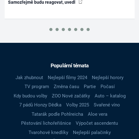
Samozřejmě budu reagovat, uvedl
Populární témata
Jak zhubnout
Nejlepší filmy 2024
Nejlepší horory
TV program
Změna času
Partie
Počasí
Kdy budou volby
ZOO Nové začátky
Auto – katalog
7 pádů Honzy Dědka
Volby 2025
Svařené víno
Tatarák podle Pohlreicha
Aloe vera
Pěstování lichořeřišnice
Výpočet ascendentu
Tvarohové knedlíky
Nejlepší palačinky