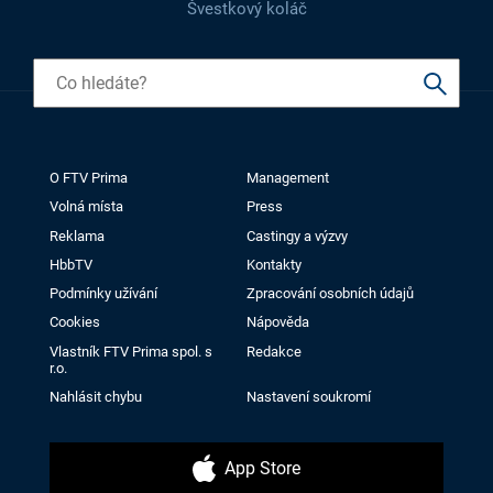
Švestkový koláč
O FTV Prima
Management
Volná místa
Press
Reklama
Castingy a výzvy
HbbTV
Kontakty
Podmínky užívání
Zpracování osobních údajů
Cookies
Nápověda
Vlastník FTV Prima spol. s
Redakce
r.o.
Nahlásit chybu
Nastavení soukromí
App Store