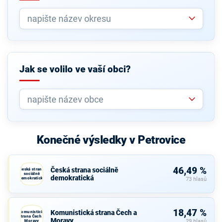
Jak se volilo ve vaší obci?
Konečné výsledky v Petrovice
46,49 %
Česká strana sociálně
Česká strana
sociálně
demokratická
demokratická
73 hlasů
18,47 %
Komunistická strana Čech a
Komunistická
strana Čech a
Moravy
Moravy
29 hlasů