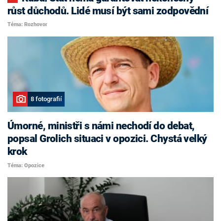
růst důchodů. Lidé musí být sami zodpovědní
Téma: Rozhovor
8 fotografií
Úmorné, ministři s námi nechodí do debat,
popsal Grolich situaci v opozici. Chystá velký
krok
Téma: Opozice