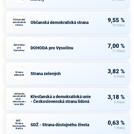
9,55 %
Občanská
Občanská demokratická strana
demokratická
strana
15 hlasů
7,00 %
DOHODA
DOHODA pro Vysočinu
pro
Vysočinu
11 hlasů
3,82 %
Strana
Strana zelených
zelených
6 hlasů
Křesťanská a
3,18 %
Křesťanská a demokratická unie
demokratická
unie -
- Československá strana lidová
Československá
5 hlasů
strana lidová
SDŽ -
0,63 %
Strana
SDŽ - Strana důstojného života
důstojného
1 hlasů
života