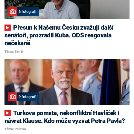
6 fotografií
Přesun k Našemu Česku zvažují další
senátoři, prozradil Kuba. ODS reagovala
nečekaně
Téma: Senát
9 fotografií
Turkova pomsta, nekonfliktní Havlíček i
návrat Klause. Kdo může vyzvat Petra Pavla?
Téma: Politika