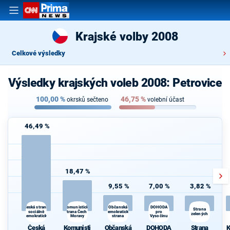
Krajské volby 2008
Celkové výsledky
Výsledky krajských voleb 2008: Petrovice
100,00
%
46,75
%
okrsků sečteno
volební účast
46,49 %
18,47 %
9,55 %
7,00 %
3,82 %
Komunistická
DOHODA
d
Česká strana
Občanská
Strana
sociálně
strana Čech a
demokratická
pro
zelených
demokratická
Moravy
strana
Vysočinu
Če
s
Česká
Komunisti
Občanská
DOHODA
Strana
K