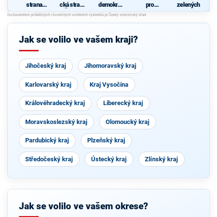
strana
cká strana
demokrati
pro
zelených
sociálně
Čech a
cká strana
Vysočinu
d
demokrati
Moravy
c
cká
Č
Jak se volilo ve vašem kraji?
Jihočeský kraj
Jihomoravský kraj
Karlovarský kraj
Kraj Vysočina
Královéhradecký kraj
Liberecký kraj
Moravskoslezský kraj
Olomoucký kraj
Pardubický kraj
Plzeňský kraj
Středočeský kraj
Ústecký kraj
Zlínský kraj
Jak se volilo ve vašem okrese?