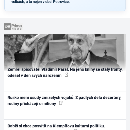
volbách, a to nejen v obci Petrovice.
Zemřel spisovatel Vladimír Páral. Na jeho knihy se stály fronty,
odešel v den svých narozenin
Rusko mění osudy zmizelých vojáků. Z padlých dělá dezertéry,
rodiny přicházejí o miliony
Babiš si chce posvítit na Klempířovu kulturní politiku.