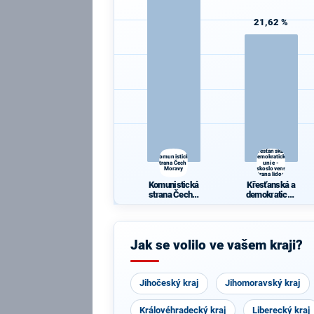
21,62 %
Křesťanská a
Komunistická
demokratická
strana Čech a
unie -
Moravy
Československá
strana lidová
Komunistická
Křesťanská a
strana Čech a
demokratická
Moravy
unie -
Českoslovens
ká strana
lidová
Jak se volilo ve vašem kraji?
Jihočeský kraj
Jihomoravský kraj
Královéhradecký kraj
Liberecký kraj