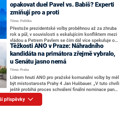
rozhovoru pro CNN Prima NEWS si nebrala servítky
opakovat duel Pavel vs. Babiš? Experti
ohledně politického výkonu svého nástupce Jeronýma
zmiňují pro a proti
Tejce (za ANO) či vládní zmocněnkyně pro lidská
Téma: Politika
práva Taťány Malé (ANO). Označením „svoloč“ na
adresu vlády prý byla ještě hodná. Decroix se také
Přestože prezidentské volby proběhnou až za zhruba
vrátila k volební porážce koalice Spolu či promluvila o
rok a půl, v souvislosti s eskalujícím konfliktem mezi
hnutí Naše Česko Martina Kuby.
vládou a Petrem Pavlem se čím dál více spekuluje o
Těžkosti ANO v Praze: Náhradního
tom, koho by do bitvy o Hrad mohla vyslat současná
koalice. Někteří političtí komentátoři znovu vytahují
kandidáta na primátora zřejmě vybralo,
jméno premiéra Andreje Babiše (ANO). Jak moc je
u Senátu jasno nemá
pravděpodobné, že se v prezidentských volbách 2028
Téma: Praha
bude znovu opakovat souboj z roku 2023?
Lídrem hnutí ANO pro pražské komunální volby by měl
být místostarosta Prahy 4 Jan Hušbauer. „V tuto chvíli
ještě probíhá proces schválení finální nominace pana
Jana Hušbauera Výborem hnutí ANO,“ uvedl pro
ší příspěvky
redakci místopředseda pražského ANO Martin
Benkovič. O Hušbauerovi se spekulovalo jako o
náhradníkovi v čele pražské kandidátky poté, co
rezignoval po sérii nejasností v majetkových
přiznáních a pořizování bytů Ondřej Prokop. Zároveň
ale stále není jasné, kdo bude za ANO kandidovat ve