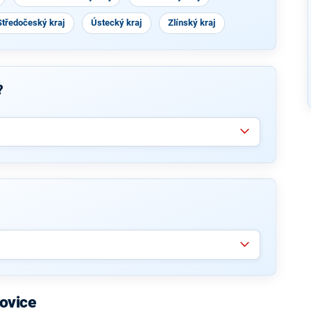
Středočeský kraj
Ústecký kraj
Zlínský kraj
?
ovice