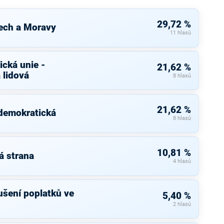
29,72 %
ech a Moravy
11 hlasů
cká unie -
21,62 %
 lidová
8 hlasů
21,62 %
 demokratická
8 hlasů
10,81 %
á strana
4 hlasů
rušení poplatků ve
5,40 %
2 hlasů