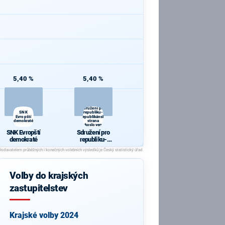
5,40 %
5,40 %
Sdružení pro
SNK
republiku-
Evropští
Republikánská
demokraté
strana
Československa
SNK Evropští
Sdružení pro
demokraté
republiku-
Republikánsk
á strana
Českoslovens
ka
Volby do krajských
zastupitelstev
Krajské volby 2024