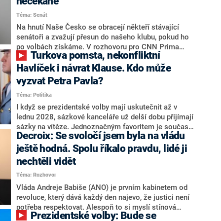
nečekaně
aktivitu opozice, o níž vládní strany nebo političtí
Téma: Senát
komentátoři mluví jako o slabé a v defenzivě. „Je to
úmorná práce upozorňovat na chyby vlády. Ministři s
Na hnutí Naše Česko se obracejí někteří stávající
námi navíc nechodí do debat. Chceme ale ukazovat
senátoři a zvažují přesun do našeho klubu, pokud ho
svoje témata,“ odpověděl Grolich na dotaz CNN Prima
po volbách získáme. V rozhovoru pro CNN Prima
Turkova pomsta, nekonfliktní
NEWS.
NEWS to řekl zakladatel hnutí a jihočeský hejtman
Martin Kuba. Konkrétní nebyl, ale získat by takto mohl
Havlíček i návrat Klause. Kdo může
například senátora Zdeňka Hrabu, který je dnes
vyzvat Petra Pavla?
součástí klubu ODS a TOP 09. Hraba to na dotaz
Téma: Politika
redakce nevyloučil. Předseda klubu senátorů ODS
Zdeněk Nytra redakci řekl, že počítá s odchodem
I když se prezidentské volby mají uskutečnit až v
některých senátorů z klubu a že Naše Česko není
lednu 2028, sázkové kanceláře už delší dobu přijímají
nepřítel, ale soupeř.
sázky na vítěze. Jednoznačným favoritem je současná
Decroix: Se svoločí jsem byla na vládu
hlava státu Petr Pavel. Daleko za ním pak bookmakeři
zmiňují dva výrazné politiky ANO, tedy premiéra
ještě hodná. Spolu říkalo pravdu, lidé ji
Andreje Babiše a ministra průmyslu Karla Havlíčka.
nechtěli vidět
Oblíbeným tipem samotných sázkařů je poslanec za
Téma: Rozhovor
Motoristy Filip Turek. Politolog Jan Kubáček nicméně
o případné kandidatuře kohokoliv ze zmíněné trojice
Vláda Andreje Babiše (ANO) je prvním kabinetem od
značně pochybuje. Podle něj současná koalice dosud
revoluce, který dává každý den najevo, že justici není
nemá osobu, která by Pavlovi mohla konkurovat.
potřeba respektovat. Alespoň to si myslí stínová
Prezidentské volby: Bude se
ministryně spravedlnosti ODS Eva Decroix. V