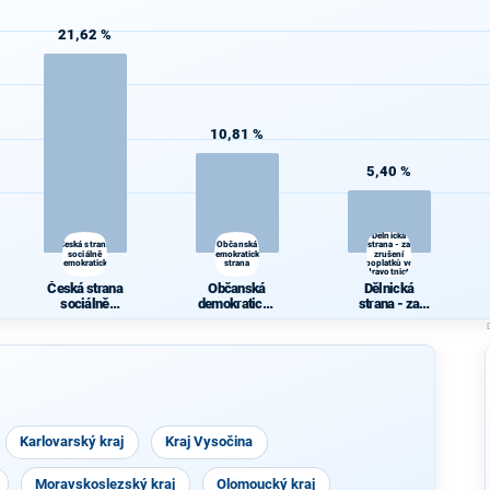
21,62 %
10,81 %
5,40 %
Dělnická
Česká strana
Občanská
strana - za
sociálně
demokratická
zrušení
demokratická
strana
poplatků ve
zdravotnictví
Česká strana
Občanská
Dělnická
sociálně
demokratická
strana - za
demokratická
strana
zrušení
poplatků ve
zdravotnictví
Karlovarský kraj
Kraj Vysočina
Moravskoslezský kraj
Olomoucký kraj