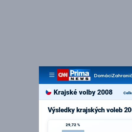
Domácí
Zahranič
Pořady
Krajské volby 2008
Celk
Výsledky krajských voleb 20
29,72 %