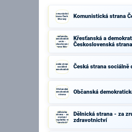
Komunistická
Komunistická strana Č
strana Čech a
Moravy
Křesťanská a
Křesťanská a demokrati
demokratická
unie -
Československá strana
Československá
strana lidová
Česká strana
Česká strana sociálně
sociálně
demokratická
Občanská
Občanská demokratick
demokratická
strana
Dělnická
Dělnická strana - za z
strana - za
zrušení
zdravotnictví
poplatků ve
zdravotnictví