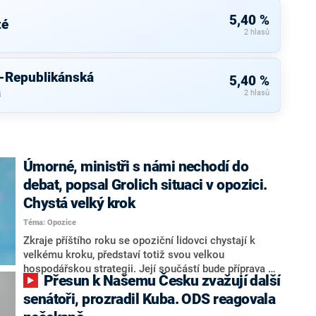
5,40 %
té
2 hlasů
u-Republikánská
5,40 %
a
2 hlasů
Úmorné, ministři s námi nechodí do
debat, popsal Grolich situaci v opozici.
Chystá velký krok
Téma: Opozice
Zkraje příštího roku se opoziční lidovci chystají k
velkému kroku, představí totiž svou velkou
hospodářskou strategii. Její součástí bude příprava na
Přesun k Našemu Česku zvažují další
stárnutí populace, řekl ve středu na setkání s novináři
nový předseda lidovců Jan Grolich. Ten zároveň v
senátoři, prozradil Kuba. ODS reagovala
senátních volbách kandiduje ve Vyškově. Popsal i