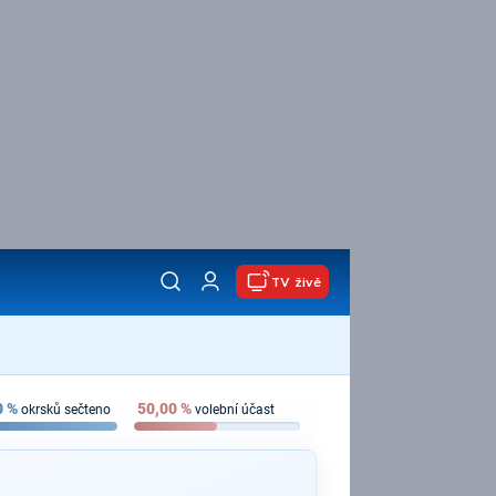
TV živě
0
%
50,00
%
okrsků sečteno
volební účast