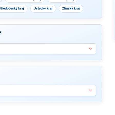
Středočeský kraj
Ústecký kraj
Zlínský kraj
?