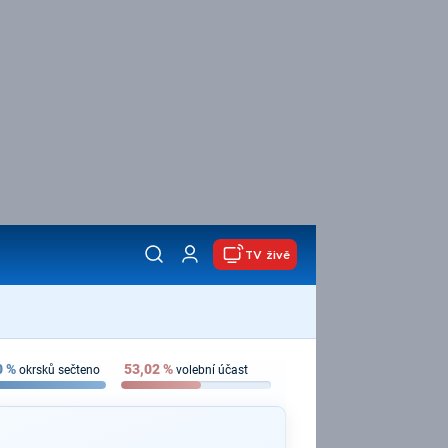
TV živě
0
%
53,02
%
okrsků sečteno
volební účast