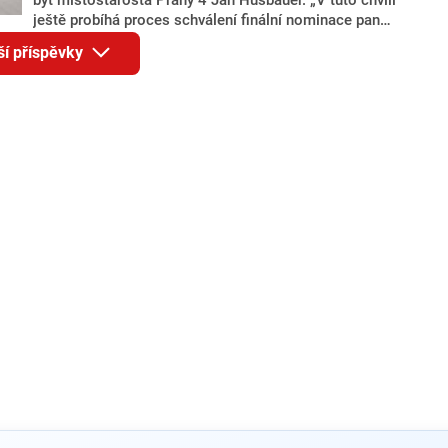
ještě probíhá proces schválení finální nominace pana
Jana Hušbauera Výborem hnutí ANO,“ uvedl pro
ší příspěvky
redakci místopředseda pražského ANO Martin
Benkovič. O Hušbauerovi se spekulovalo jako o
náhradníkovi v čele pražské kandidátky poté, co
rezignoval po sérii nejasností v majetkových
přiznáních a pořizování bytů Ondřej Prokop. Zároveň
ale stále není jasné, kdo bude za ANO kandidovat ve
dvou ze tří pražských obvodů do horní komory
parlamentu. ANO má v Praze dlouhodobě horší
výsledky než ve zbytku republiky.