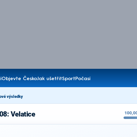
í
Objevte Česko
Jak ušetřit
Sport
Počasí
ové výsledky
08: Velatice
100,0