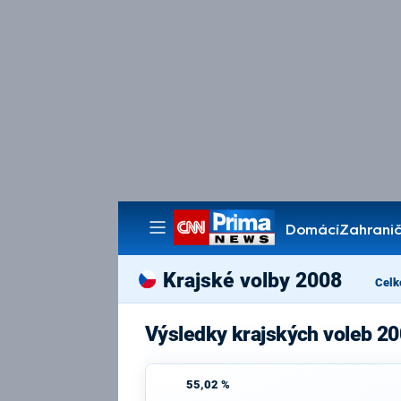
Domácí
Zahranič
Pořady
Krajské volby 2008
Celk
Výsledky krajských voleb 20
55,02 %