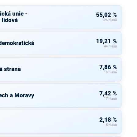
cká unie -
55,02 %
 lidová
126 hlasů
19,21 %
 demokratická
44 hlasů
7,86 %
á strana
18 hlasů
7,42 %
ech a Moravy
17 hlasů
2,18 %
5 hlasů