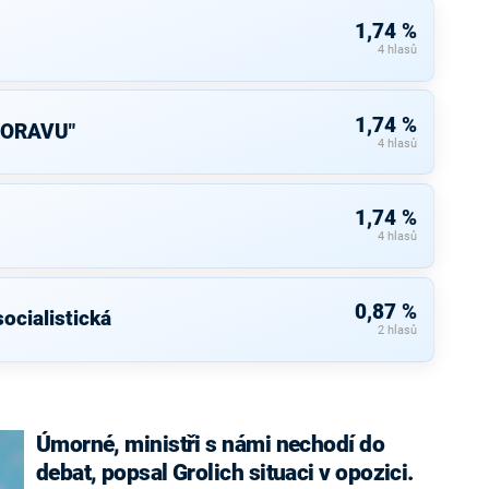
1,74 %
4 hlasů
1,74 %
MORAVU"
4 hlasů
1,74 %
4 hlasů
0,87 %
ocialistická
2 hlasů
Úmorné, ministři s námi nechodí do
debat, popsal Grolich situaci v opozici.