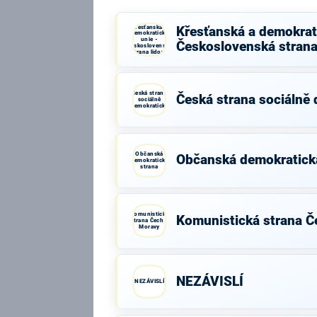
Křesťanská a
Křesťanská a demokrati
demokratická
unie -
Československá strana
Československá
strana lidová
Česká strana
Česká strana sociálně
sociálně
demokratická
Občanská
Občanská demokratick
demokratická
strana
Komunistická
Komunistická strana Č
strana Čech a
Moravy
NEZÁVISLÍ
NEZÁVISLÍ