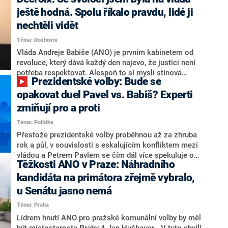
hlava státu Petr Pavel. Daleko za ním pak bookmakeři
zmiňují dva výrazné politiky ANO, tedy premiéra
ještě hodná. Spolu říkalo pravdu, lidé ji
Andreje Babiše a ministra průmyslu Karla Havlíčka.
nechtěli vidět
Oblíbeným tipem samotných sázkařů je poslanec za
Téma: Rozhovor
Motoristy Filip Turek. Politolog Jan Kubáček nicméně
o případné kandidatuře kohokoliv ze zmíněné trojice
Vláda Andreje Babiše (ANO) je prvním kabinetem od
značně pochybuje. Podle něj současná koalice dosud
revoluce, který dává každý den najevo, že justici není
nemá osobu, která by Pavlovi mohla konkurovat.
potřeba respektovat. Alespoň to si myslí stínová
Prezidentské volby: Bude se
ministryně spravedlnosti ODS Eva Decroix. V
rozhovoru pro CNN Prima NEWS si nebrala servítky
opakovat duel Pavel vs. Babiš? Experti
ohledně politického výkonu svého nástupce Jeronýma
zmiňují pro a proti
Tejce (za ANO) či vládní zmocněnkyně pro lidská
Téma: Politika
práva Taťány Malé (ANO). Označením „svoloč“ na
adresu vlády prý byla ještě hodná. Decroix se také
Přestože prezidentské volby proběhnou až za zhruba
vrátila k volební porážce koalice Spolu či promluvila o
rok a půl, v souvislosti s eskalujícím konfliktem mezi
hnutí Naše Česko Martina Kuby.
vládou a Petrem Pavlem se čím dál více spekuluje o
Těžkosti ANO v Praze: Náhradního
tom, koho by do bitvy o Hrad mohla vyslat současná
koalice. Někteří političtí komentátoři znovu vytahují
kandidáta na primátora zřejmě vybralo,
jméno premiéra Andreje Babiše (ANO). Jak moc je
u Senátu jasno nemá
pravděpodobné, že se v prezidentských volbách 2028
Téma: Praha
bude znovu opakovat souboj z roku 2023?
Lídrem hnutí ANO pro pražské komunální volby by měl
být místostarosta Prahy 4 Jan Hušbauer. „V tuto chvíli