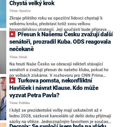
Chystá velký krok
Téma: Opozice
Zkraje příštího roku se opoziční lidovci chystají k
velkému kroku, představí totiž svou velkou
hospodářskou strategii. Její součástí bude příprava na
Přesun k Našemu Česku zvažují další
stárnutí populace, řekl ve středu na setkání s novináři
nový předseda lidovců Jan Grolich. Ten zároveň v
senátoři, prozradil Kuba. ODS reagovala
senátních volbách kandiduje ve Vyškově. Popsal i
nečekaně
aktivitu opozice, o níž vládní strany nebo političtí
Téma: Senát
komentátoři mluví jako o slabé a v defenzivě. „Je to
úmorná práce upozorňovat na chyby vlády. Ministři s
Na hnutí Naše Česko se obracejí někteří stávající
námi navíc nechodí do debat. Chceme ale ukazovat
senátoři a zvažují přesun do našeho klubu, pokud ho
svoje témata,“ odpověděl Grolich na dotaz CNN Prima
po volbách získáme. V rozhovoru pro CNN Prima
Turkova pomsta, nekonfliktní
NEWS.
NEWS to řekl zakladatel hnutí a jihočeský hejtman
Martin Kuba. Konkrétní nebyl, ale získat by takto mohl
Havlíček i návrat Klause. Kdo může
například senátora Zdeňka Hrabu, který je dnes
vyzvat Petra Pavla?
součástí klubu ODS a TOP 09. Hraba to na dotaz
Téma: Politika
redakce nevyloučil. Předseda klubu senátorů ODS
Zdeněk Nytra redakci řekl, že počítá s odchodem
I když se prezidentské volby mají uskutečnit až v
některých senátorů z klubu a že Naše Česko není
lednu 2028, sázkové kanceláře už delší dobu přijímají
nepřítel, ale soupeř.
sázky na vítěze. Jednoznačným favoritem je současná
Decroix: Se svoločí jsem byla na vládu