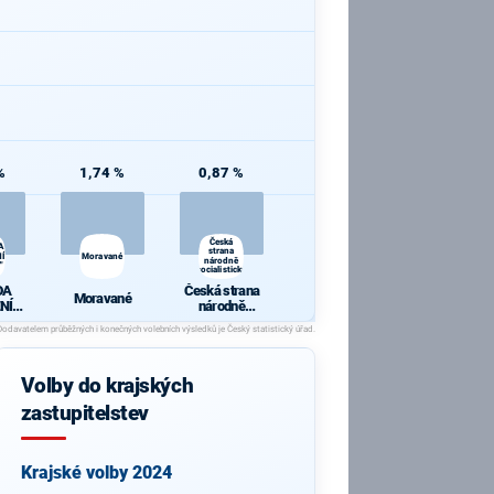
%
1,74 %
0,87 %
Česká
A
strana
Í
Moravané
národně
"
socialistická
DA
Česká strana
Moravané
NÍ
národně
U"
socialistická
Volby do krajských
zastupitelstev
Krajské volby 2024