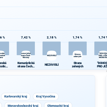
86 %
7,42 %
2,18 %
1,74 %
1,74 
anská
Komunistická
"DOHOD
Strana
ratická
strana Čech a
NEZÁVISLÍ
PRO JIŽN
zelených
rana
Moravy
MORAVU
anská
Komunistická
Strana
"DOHO
NEZÁVISLÍ
ratická
strana Čech a
zelených
PRO JIŽ
rana
Moravy
MORAV
Karlovarský kraj
Kraj Vysočina
Moravskoslezský kraj
Olomoucký kraj