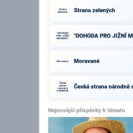
Strana zelených
Strana
zelených
"DOHODA
"DOHODA PRO JIŽNÍ 
PRO JIŽNÍ
MORAVU"
Moravané
Moravané
Česká
Česká strana národně s
strana
národně
socialistická
Nejnovější příspěvky k tématu