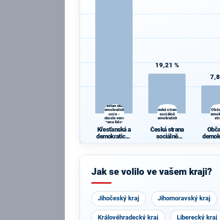
19,21 %
7,
Křesťanská a
demokratická
Česká strana
Obč
unie -
sociálně
demok
Československá
demokratická
st
strana lidová
Křesťanská a
Česká strana
Obč
demokratická
sociálně
demok
unie -
demokratická
st
Českoslovens
ká strana
lidová
Jak se volilo ve vašem kraji?
Jihočeský kraj
Jihomoravský kraj
Královéhradecký kraj
Liberecký kraj