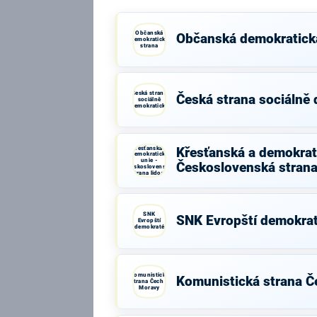
Občanská
Občanská demokratick
demokratická
strana
Česká strana
Česká strana sociálně
sociálně
demokratická
Křesťanská a
Křesťanská a demokrati
demokratická
unie -
Československá strana
Československá
strana lidová
SNK
SNK Evropští demokra
Evropští
demokraté
Komunistická
Komunistická strana Č
strana Čech a
Moravy