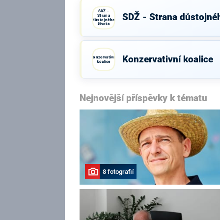
SDŽ -
SDŽ - Strana důstojné
Strana
důstojného
života
Konzervativní koalice
Konzervativní
koalice
Nejnovější příspěvky k tématu
8 fotografií