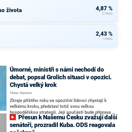
4,87 %
ho života
2 hlasů
2,43 %
1 hlasů
Úmorné, ministři s námi nechodí do
debat, popsal Grolich situaci v opozici.
Chystá velký krok
Téma: Opozice
Zkraje příštího roku se opoziční lidovci chystají k
velkému kroku, představí totiž svou velkou
hospodářskou strategii. Její součástí bude příprava na
Přesun k Našemu Česku zvažují další
stárnutí populace, řekl ve středu na setkání s novináři
nový předseda lidovců Jan Grolich. Ten zároveň v
senátoři, prozradil Kuba. ODS reagovala
senátních volbách kandiduje ve Vyškově. Popsal i