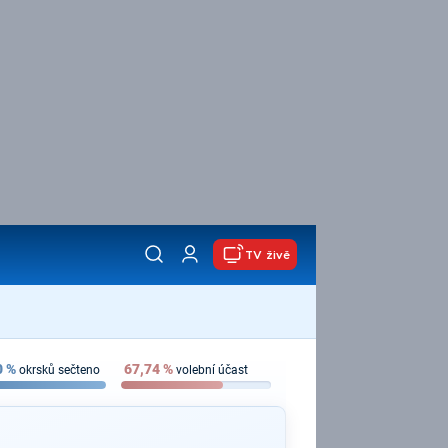
TV živě
0
%
67,74
%
okrsků sečteno
volební účast