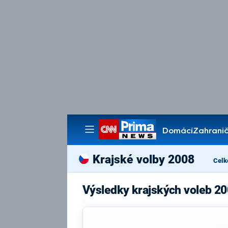
Domácí
Zahranič
Pořady
Krajské volby 2008
Celk
Výsledky krajských voleb 20