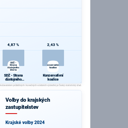
4,87 %
2,43 %
SDŽ -
Strana
Konzervativní
důstojného
koalice
života
SDŽ - Strana
Konzervativní
důstojného
koalice
života
Volby do krajských
zastupitelstev
Krajské volby 2024