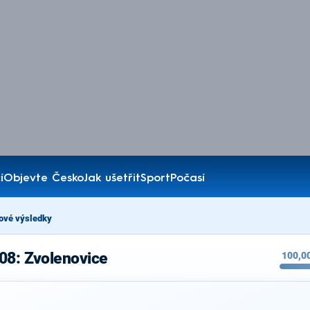
í
Objevte Česko
Jak ušetřit
Sport
Počasí
ové výsledky
08: Zvolenovice
100,0