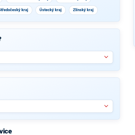
Středočeský kraj
Ústecký kraj
Zlínský kraj
?
vice