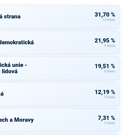
31,70 %
á strana
13 hlasů
21,95 %
 demokratická
9 hlasů
cká unie -
19,51 %
 lidová
8 hlasů
12,19 %
té
5 hlasů
7,31 %
ech a Moravy
3 hlasů