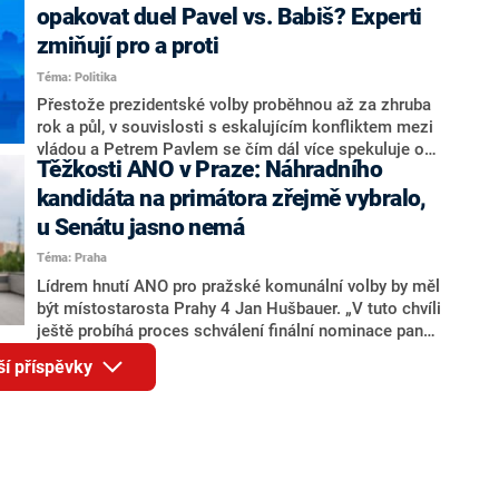
rozhovoru pro CNN Prima NEWS si nebrala servítky
opakovat duel Pavel vs. Babiš? Experti
ohledně politického výkonu svého nástupce Jeronýma
zmiňují pro a proti
Tejce (za ANO) či vládní zmocněnkyně pro lidská
Téma: Politika
práva Taťány Malé (ANO). Označením „svoloč“ na
adresu vlády prý byla ještě hodná. Decroix se také
Přestože prezidentské volby proběhnou až za zhruba
vrátila k volební porážce koalice Spolu či promluvila o
rok a půl, v souvislosti s eskalujícím konfliktem mezi
hnutí Naše Česko Martina Kuby.
vládou a Petrem Pavlem se čím dál více spekuluje o
Těžkosti ANO v Praze: Náhradního
tom, koho by do bitvy o Hrad mohla vyslat současná
koalice. Někteří političtí komentátoři znovu vytahují
kandidáta na primátora zřejmě vybralo,
jméno premiéra Andreje Babiše (ANO). Jak moc je
u Senátu jasno nemá
pravděpodobné, že se v prezidentských volbách 2028
Téma: Praha
bude znovu opakovat souboj z roku 2023?
Lídrem hnutí ANO pro pražské komunální volby by měl
být místostarosta Prahy 4 Jan Hušbauer. „V tuto chvíli
ještě probíhá proces schválení finální nominace pana
Jana Hušbauera Výborem hnutí ANO,“ uvedl pro
ší příspěvky
redakci místopředseda pražského ANO Martin
Benkovič. O Hušbauerovi se spekulovalo jako o
náhradníkovi v čele pražské kandidátky poté, co
rezignoval po sérii nejasností v majetkových
přiznáních a pořizování bytů Ondřej Prokop. Zároveň
ale stále není jasné, kdo bude za ANO kandidovat ve