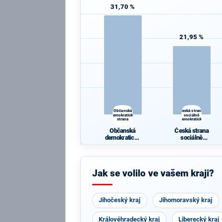
31,70 %
21,95 %
Občanská
Česká strana
demokratická
sociálně
strana
demokratická
Občanská
Česká strana
demokratická
sociálně
strana
demokratická
Jak se volilo ve vašem kraji?
Jihočeský kraj
Jihomoravský kraj
Královéhradecký kraj
Liberecký kraj