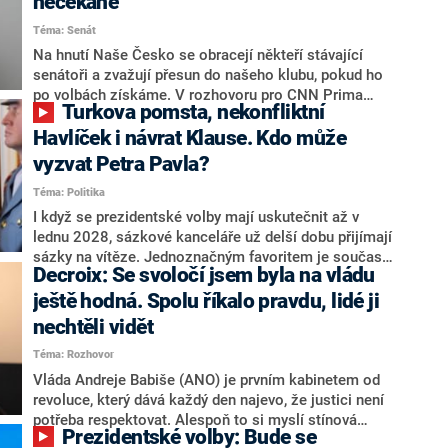
nečekaně
aktivitu opozice, o níž vládní strany nebo političtí
Téma: Senát
komentátoři mluví jako o slabé a v defenzivě. „Je to
úmorná práce upozorňovat na chyby vlády. Ministři s
Na hnutí Naše Česko se obracejí někteří stávající
námi navíc nechodí do debat. Chceme ale ukazovat
senátoři a zvažují přesun do našeho klubu, pokud ho
svoje témata,“ odpověděl Grolich na dotaz CNN Prima
po volbách získáme. V rozhovoru pro CNN Prima
Turkova pomsta, nekonfliktní
NEWS.
NEWS to řekl zakladatel hnutí a jihočeský hejtman
Martin Kuba. Konkrétní nebyl, ale získat by takto mohl
Havlíček i návrat Klause. Kdo může
například senátora Zdeňka Hrabu, který je dnes
vyzvat Petra Pavla?
součástí klubu ODS a TOP 09. Hraba to na dotaz
Téma: Politika
redakce nevyloučil. Předseda klubu senátorů ODS
Zdeněk Nytra redakci řekl, že počítá s odchodem
I když se prezidentské volby mají uskutečnit až v
některých senátorů z klubu a že Naše Česko není
lednu 2028, sázkové kanceláře už delší dobu přijímají
nepřítel, ale soupeř.
sázky na vítěze. Jednoznačným favoritem je současná
Decroix: Se svoločí jsem byla na vládu
hlava státu Petr Pavel. Daleko za ním pak bookmakeři
zmiňují dva výrazné politiky ANO, tedy premiéra
ještě hodná. Spolu říkalo pravdu, lidé ji
Andreje Babiše a ministra průmyslu Karla Havlíčka.
nechtěli vidět
Oblíbeným tipem samotných sázkařů je poslanec za
Téma: Rozhovor
Motoristy Filip Turek. Politolog Jan Kubáček nicméně
o případné kandidatuře kohokoliv ze zmíněné trojice
Vláda Andreje Babiše (ANO) je prvním kabinetem od
značně pochybuje. Podle něj současná koalice dosud
revoluce, který dává každý den najevo, že justici není
nemá osobu, která by Pavlovi mohla konkurovat.
potřeba respektovat. Alespoň to si myslí stínová
Prezidentské volby: Bude se
ministryně spravedlnosti ODS Eva Decroix. V