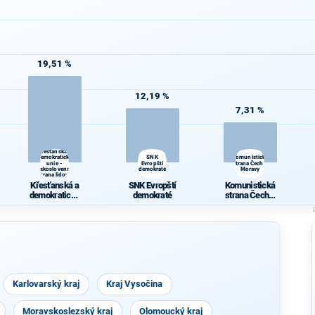
19,51 %
12,19 %
7,31 %
Křesťanská a
demokratická
SNK
Komunistická
unie -
Evropští
strana Čech a
Československá
demokraté
Moravy
strana lidová
Křesťanská a
SNK Evropští
Komunistická
demokratická
demokraté
strana Čech a
unie -
Moravy
Českoslovens
ká strana
lidová
Karlovarský kraj
Kraj Vysočina
Moravskoslezský kraj
Olomoucký kraj