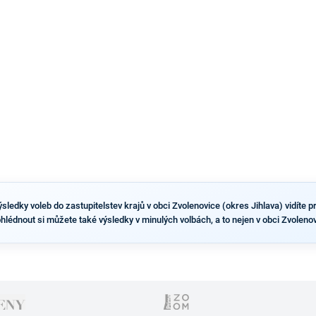
dvou ze tří pražských obvodů do horní komory
parlamentu. ANO má v Praze dlouhodobě horší
výsledky než ve zbytku republiky.
ledky voleb do zastupitelstev krajů v obci Zvolenovice (okres Jihlava) vidíte pr
ohlédnout si můžete také výsledky v minulých volbách, a to nejen v obci Zvolenov