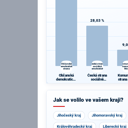
28,03 %
9,
Občanská
Česká strana
Komun
demokratická
sociálně
strana
strana
demokratická
Mo
Občanská
Česká strana
Komun
demokratická
sociálně
strana
strana
demokratická
Mo
Jak se volilo ve vašem kraji?
Jihočeský kraj
Jihomoravský kraj
Královéhradecký kraj
Liberecký kraj