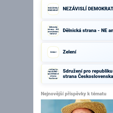
NEZÁVISLÍ DEMOKRA
NEZÁVISLÍ
DEMOKRATÉ
Dělnická
Dělnická strana - NE a
strana - NE
americkému
radaru!
Zelení
Zelení
Sdružení pro
Sdružení pro republik
republiku-
Republikánská
strana Československ
strana
Československa
Nejnovější příspěvky k tématu