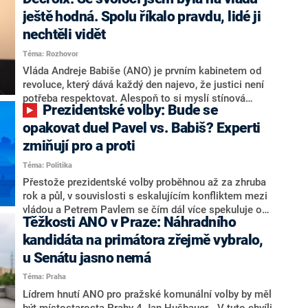
hlava státu Petr Pavel. Daleko za ním pak bookmakeři
zmiňují dva výrazné politiky ANO, tedy premiéra
ještě hodná. Spolu říkalo pravdu, lidé ji
Andreje Babiše a ministra průmyslu Karla Havlíčka.
nechtěli vidět
Oblíbeným tipem samotných sázkařů je poslanec za
Téma: Rozhovor
Motoristy Filip Turek. Politolog Jan Kubáček nicméně
o případné kandidatuře kohokoliv ze zmíněné trojice
Vláda Andreje Babiše (ANO) je prvním kabinetem od
značně pochybuje. Podle něj současná koalice dosud
revoluce, který dává každý den najevo, že justici není
nemá osobu, která by Pavlovi mohla konkurovat.
potřeba respektovat. Alespoň to si myslí stínová
Prezidentské volby: Bude se
ministryně spravedlnosti ODS Eva Decroix. V
rozhovoru pro CNN Prima NEWS si nebrala servítky
opakovat duel Pavel vs. Babiš? Experti
ohledně politického výkonu svého nástupce Jeronýma
zmiňují pro a proti
Tejce (za ANO) či vládní zmocněnkyně pro lidská
Téma: Politika
práva Taťány Malé (ANO). Označením „svoloč“ na
adresu vlády prý byla ještě hodná. Decroix se také
Přestože prezidentské volby proběhnou až za zhruba
vrátila k volební porážce koalice Spolu či promluvila o
rok a půl, v souvislosti s eskalujícím konfliktem mezi
hnutí Naše Česko Martina Kuby.
vládou a Petrem Pavlem se čím dál více spekuluje o
Těžkosti ANO v Praze: Náhradního
tom, koho by do bitvy o Hrad mohla vyslat současná
koalice. Někteří političtí komentátoři znovu vytahují
kandidáta na primátora zřejmě vybralo,
jméno premiéra Andreje Babiše (ANO). Jak moc je
u Senátu jasno nemá
pravděpodobné, že se v prezidentských volbách 2028
Téma: Praha
bude znovu opakovat souboj z roku 2023?
Lídrem hnutí ANO pro pražské komunální volby by měl
být místostarosta Prahy 4 Jan Hušbauer. „V tuto chvíli