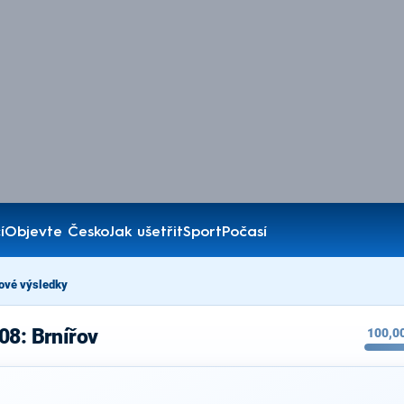
í
Objevte Česko
Jak ušetřit
Sport
Počasí
ové výsledky
08: Brnířov
100,0