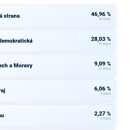
46,96 %
á strana
62 hlasů
28,03 %
 demokratická
37 hlasů
9,09 %
ech a Moravy
12 hlasů
6,06 %
raj
8 hlasů
2,27 %
mu
3 hlasů