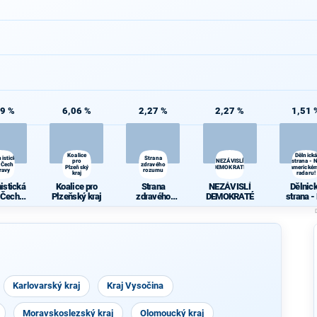
09 %
6,06 %
2,27 %
2,27 %
1,51 
Koalice
Dělnická
istická
Strana
pro
NEZÁVISLÍ
strana - 
 Čech a
zdravého
Plzeňský
DEMOKRATÉ
americké
ravy
rozumu
kraj
radaru!
istická
Koalice pro
Strana
NEZÁVISLÍ
Dělnic
 Čech a
Plzeňský kraj
zdravého
DEMOKRATÉ
strana -
ravy
rozumu
americk
radaru
Karlovarský kraj
Kraj Vysočina
Moravskoslezský kraj
Olomoucký kraj