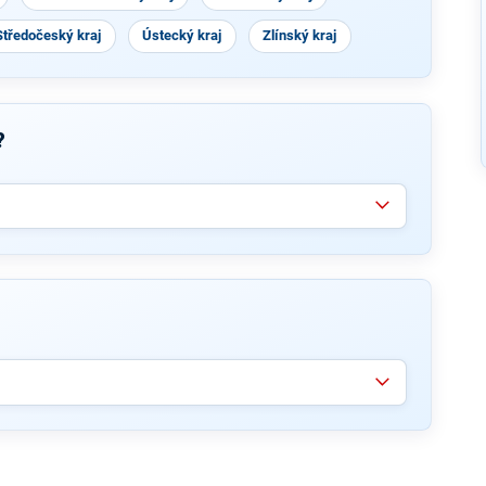
Středočeský kraj
Ústecký kraj
Zlínský kraj
?