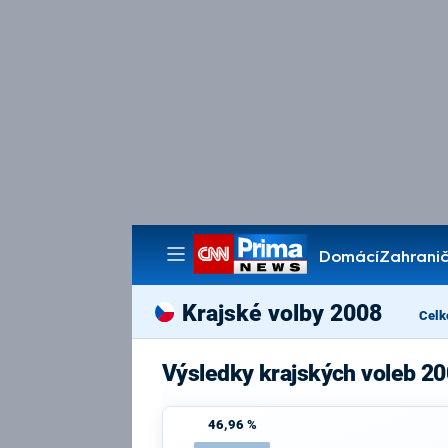
Domácí
Zahranič
Pořady
Krajské volby 2008
Celk
Výsledky krajských voleb 20
46,96 %