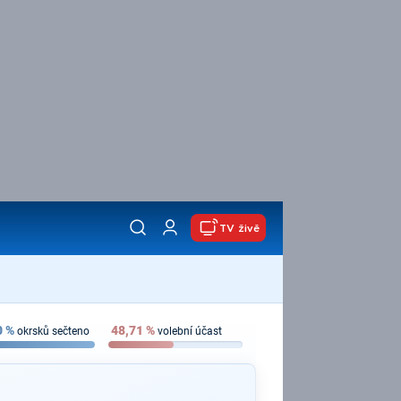
TV živě
0
%
48,71
%
okrsků sečteno
volební účast