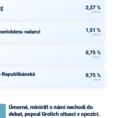
2,27 %
TÉ
3 hlasů
1,51 %
merickému radaru!
2 hlasů
0,75 %
1 hlasů
u-Republikánská
0,75 %
a
1 hlasů
Úmorné, ministři s námi nechodí do
debat, popsal Grolich situaci v opozici.