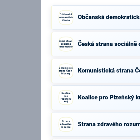
Občanská
Občanská demokratick
demokratická
strana
Česká strana
Česká strana sociálně
sociálně
demokratická
Komunistická
Komunistická strana Č
strana Čech a
Moravy
Koalice
Koalice pro Plzeňský k
pro
Plzeňský
kraj
Strana
Strana zdravého rozu
zdravého
rozumu