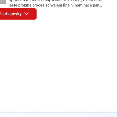
ještě probíhá proces schválení finální nominace pana
Jana Hušbauera Výborem hnutí ANO,“ uvedl pro
ší příspěvky
redakci místopředseda pražského ANO Martin
Benkovič. O Hušbauerovi se spekulovalo jako o
náhradníkovi v čele pražské kandidátky poté, co
rezignoval po sérii nejasností v majetkových
přiznáních a pořizování bytů Ondřej Prokop. Zároveň
ale stále není jasné, kdo bude za ANO kandidovat ve
dvou ze tří pražských obvodů do horní komory
parlamentu. ANO má v Praze dlouhodobě horší
výsledky než ve zbytku republiky.