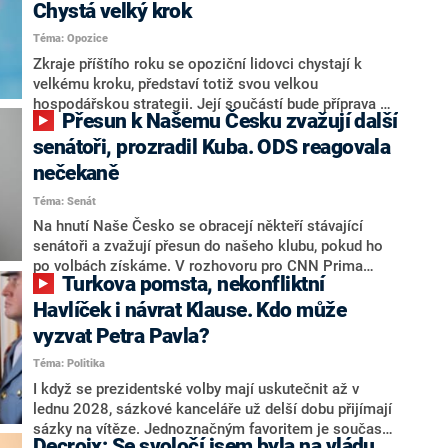
Chystá velký krok
Téma: Opozice
Zkraje příštího roku se opoziční lidovci chystají k
velkému kroku, představí totiž svou velkou
hospodářskou strategii. Její součástí bude příprava na
Přesun k Našemu Česku zvažují další
stárnutí populace, řekl ve středu na setkání s novináři
nový předseda lidovců Jan Grolich. Ten zároveň v
senátoři, prozradil Kuba. ODS reagovala
senátních volbách kandiduje ve Vyškově. Popsal i
nečekaně
aktivitu opozice, o níž vládní strany nebo političtí
Téma: Senát
komentátoři mluví jako o slabé a v defenzivě. „Je to
úmorná práce upozorňovat na chyby vlády. Ministři s
Na hnutí Naše Česko se obracejí někteří stávající
námi navíc nechodí do debat. Chceme ale ukazovat
senátoři a zvažují přesun do našeho klubu, pokud ho
svoje témata,“ odpověděl Grolich na dotaz CNN Prima
po volbách získáme. V rozhovoru pro CNN Prima
Turkova pomsta, nekonfliktní
NEWS.
NEWS to řekl zakladatel hnutí a jihočeský hejtman
Martin Kuba. Konkrétní nebyl, ale získat by takto mohl
Havlíček i návrat Klause. Kdo může
například senátora Zdeňka Hrabu, který je dnes
vyzvat Petra Pavla?
součástí klubu ODS a TOP 09. Hraba to na dotaz
Téma: Politika
redakce nevyloučil. Předseda klubu senátorů ODS
Zdeněk Nytra redakci řekl, že počítá s odchodem
I když se prezidentské volby mají uskutečnit až v
některých senátorů z klubu a že Naše Česko není
lednu 2028, sázkové kanceláře už delší dobu přijímají
nepřítel, ale soupeř.
sázky na vítěze. Jednoznačným favoritem je současná
Decroix: Se svoločí jsem byla na vládu