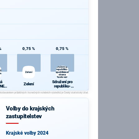
%
0,75 %
0,75 %
Sdružení pro
republiku-
NE
Zelení
Republikánská
mu
strana
Československa
ká
Sdružení pro
Zelení
 NE
republiku-
ému
Republikánsk
!
á strana
Českoslovens
ka
Volby do krajských
zastupitelstev
Krajské volby 2024