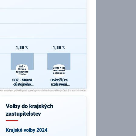
1,88 %
1,88 %
SDŽ -
Doktoři (za
Strana
uzdravení
důstojného
společnosti)
života
SDŽ - Strana
Doktoři (za
důstojného
uzdravení
života
společnosti)
Volby do krajských
zastupitelstev
Krajské volby 2024