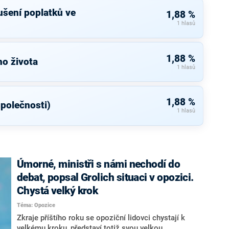
rušení poplatků ve
1,88 %
1 hlasů
1,88 %
ho života
1 hlasů
1,88 %
společnosti)
1 hlasů
Úmorné, ministři s námi nechodí do
debat, popsal Grolich situaci v opozici.
Chystá velký krok
Téma: Opozice
Zkraje příštího roku se opoziční lidovci chystají k
velkému kroku, představí totiž svou velkou