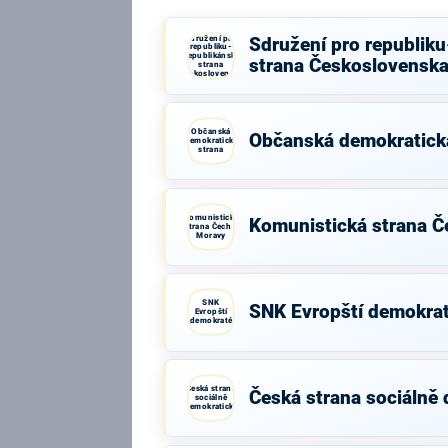
Sdružení pro
Sdružení pro republik
republiku-
Republikánská
strana Československ
strana
Československa
Občanská
Občanská demokratick
demokratická
strana
Komunistická
Komunistická strana Č
strana Čech a
Moravy
SNK
SNK Evropští demokra
Evropští
demokraté
Česká strana
Česká strana sociálně
sociálně
demokratická