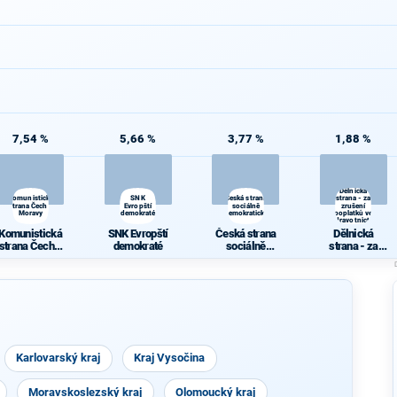
7,54 %
5,66 %
3,77 %
1,88 %
Dělnická
Komunistická
SNK
Česká strana
strana - za
strana Čech a
Evropští
sociálně
zrušení
Moravy
demokraté
demokratická
poplatků ve
zdravotnictví
Komunistická
SNK Evropští
Česká strana
Dělnická
strana Čech a
demokraté
sociálně
strana - za
Moravy
demokratická
zrušení
poplatků ve
zdravotnictví
Karlovarský kraj
Kraj Vysočina
Moravskoslezský kraj
Olomoucký kraj