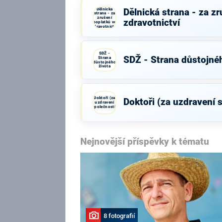
Dělnická
Dělnická strana - za z
strana - za
zrušení
zdravotnictví
poplatků ve
zdravotnictví
SDŽ -
SDŽ - Strana důstojné
Strana
důstojného
života
Doktoři (za
Doktoři (za uzdravení 
uzdravení
společnosti)
Nejnovější příspěvky k tématu
8 fotografií