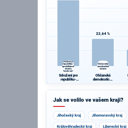
22,64 %
Sdružení pro
republiku-
Občanská
Republikánská
demokratická
strana
strana
Československa
Sdružení pro
Občanská
republiku-
demokratická
Republikánsk
strana
á strana
Českoslovens
ka
Jak se volilo ve vašem kraji?
Jihočeský kraj
Jihomoravský kraj
Královéhradecký kraj
Liberecký kraj