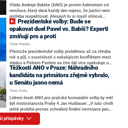
o případné kandidatuře kohokoliv ze zmíněné trojice
Vláda Andreje Babiše (ANO) je prvním kabinetem od
značně pochybuje. Podle něj současná koalice dosud
revoluce, který dává každý den najevo, že justici není
nemá osobu, která by Pavlovi mohla konkurovat.
potřeba respektovat. Alespoň to si myslí stínová
Prezidentské volby: Bude se
ministryně spravedlnosti ODS Eva Decroix. V
rozhovoru pro CNN Prima NEWS si nebrala servítky
opakovat duel Pavel vs. Babiš? Experti
ohledně politického výkonu svého nástupce Jeronýma
zmiňují pro a proti
Tejce (za ANO) či vládní zmocněnkyně pro lidská
Téma: Politika
práva Taťány Malé (ANO). Označením „svoloč“ na
adresu vlády prý byla ještě hodná. Decroix se také
Přestože prezidentské volby proběhnou až za zhruba
vrátila k volební porážce koalice Spolu či promluvila o
rok a půl, v souvislosti s eskalujícím konfliktem mezi
hnutí Naše Česko Martina Kuby.
vládou a Petrem Pavlem se čím dál více spekuluje o
Těžkosti ANO v Praze: Náhradního
tom, koho by do bitvy o Hrad mohla vyslat současná
koalice. Někteří političtí komentátoři znovu vytahují
kandidáta na primátora zřejmě vybralo,
jméno premiéra Andreje Babiše (ANO). Jak moc je
u Senátu jasno nemá
pravděpodobné, že se v prezidentských volbách 2028
Téma: Praha
bude znovu opakovat souboj z roku 2023?
Lídrem hnutí ANO pro pražské komunální volby by měl
být místostarosta Prahy 4 Jan Hušbauer. „V tuto chvíli
ještě probíhá proces schválení finální nominace pana
Jana Hušbauera Výborem hnutí ANO,“ uvedl pro
ší příspěvky
redakci místopředseda pražského ANO Martin
Benkovič. O Hušbauerovi se spekulovalo jako o