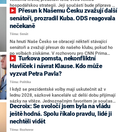
hospodářskou strategii. Její součástí bude příprava na
Přesun k Našemu Česku zvažují další
stárnutí populace, řekl ve středu na setkání s novináři
nový předseda lidovců Jan Grolich. Ten zároveň v
senátoři, prozradil Kuba. ODS reagovala
senátních volbách kandiduje ve Vyškově. Popsal i
nečekaně
aktivitu opozice, o níž vládní strany nebo političtí
Téma: Senát
komentátoři mluví jako o slabé a v defenzivě. „Je to
úmorná práce upozorňovat na chyby vlády. Ministři s
Na hnutí Naše Česko se obracejí někteří stávající
námi navíc nechodí do debat. Chceme ale ukazovat
senátoři a zvažují přesun do našeho klubu, pokud ho
svoje témata,“ odpověděl Grolich na dotaz CNN Prima
po volbách získáme. V rozhovoru pro CNN Prima
Turkova pomsta, nekonfliktní
NEWS.
NEWS to řekl zakladatel hnutí a jihočeský hejtman
Martin Kuba. Konkrétní nebyl, ale získat by takto mohl
Havlíček i návrat Klause. Kdo může
například senátora Zdeňka Hrabu, který je dnes
vyzvat Petra Pavla?
součástí klubu ODS a TOP 09. Hraba to na dotaz
Téma: Politika
redakce nevyloučil. Předseda klubu senátorů ODS
Zdeněk Nytra redakci řekl, že počítá s odchodem
I když se prezidentské volby mají uskutečnit až v
některých senátorů z klubu a že Naše Česko není
lednu 2028, sázkové kanceláře už delší dobu přijímají
nepřítel, ale soupeř.
sázky na vítěze. Jednoznačným favoritem je současná
Decroix: Se svoločí jsem byla na vládu
hlava státu Petr Pavel. Daleko za ním pak bookmakeři
zmiňují dva výrazné politiky ANO, tedy premiéra
ještě hodná. Spolu říkalo pravdu, lidé ji
Andreje Babiše a ministra průmyslu Karla Havlíčka.
nechtěli vidět
Oblíbeným tipem samotných sázkařů je poslanec za
Téma: Rozhovor
Motoristy Filip Turek. Politolog Jan Kubáček nicméně