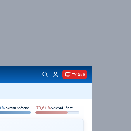
TV živě
0
%
73,61
%
okrsků sečteno
volební účast