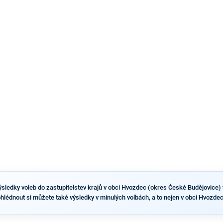
náhradníkovi v čele pražské kandidátky poté, co
rezignoval po sérii nejasností v majetkových
přiznáních a pořizování bytů Ondřej Prokop. Zároveň
ale stále není jasné, kdo bude za ANO kandidovat ve
dvou ze tří pražských obvodů do horní komory
parlamentu. ANO má v Praze dlouhodobě horší
výsledky než ve zbytku republiky.
sledky voleb do zastupitelstev krajů v obci Hvozdec (okres České Budějovice) vi
ohlédnout si můžete také výsledky v minulých volbách, a to nejen v obci Hvozdec