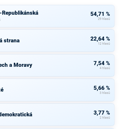
u-Republikánská
54,71 %
a
29 hlasů
22,64 %
á strana
12 hlasů
7,54 %
ech a Moravy
4 hlasů
5,66 %
té
3 hlasů
3,77 %
 demokratická
2 hlasů