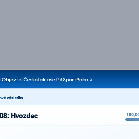
í
Objevte Česko
Jak ušetřit
Sport
Počasí
ové výsledky
008: Hvozdec
100,0