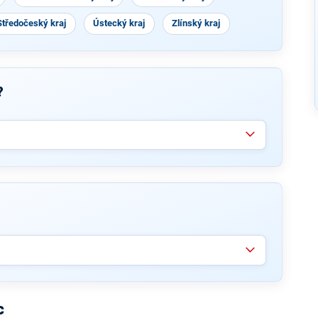
Středočeský kraj
Ústecký kraj
Zlínský kraj
?
c