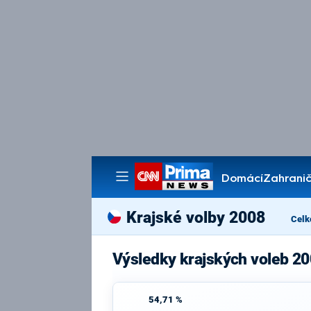
Domácí
Zahranič
Pořady
Krajské volby 2008
Celk
Výsledky krajských voleb 2
54,71 %