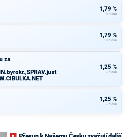
1,79 %
10 hlasů
1,79 %
10 hlasů
u za
1,25 %
N.byrokr.,SPRAV.just
7 hlasů
WW.CIBULKA.NET
1,25 %
7 hlasů
Přesun k Našemu Česku zvažují další