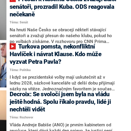
senátoři, prozradil Kuba. ODS reagovala
nečekaně
Téma: Senát
Na hnutí Naše Česko se obracejí někteří stávající
senátoři a zvažují přesun do našeho klubu, pokud ho
po volbách získáme. V rozhovoru pro CNN Prima
Turkova pomsta, nekonfliktní
NEWS to řekl zakladatel hnutí a jihočeský hejtman
Martin Kuba. Konkrétní nebyl, ale získat by takto mohl
Havlíček i návrat Klause. Kdo může
například senátora Zdeňka Hrabu, který je dnes
vyzvat Petra Pavla?
součástí klubu ODS a TOP 09. Hraba to na dotaz
Téma: Politika
redakce nevyloučil. Předseda klubu senátorů ODS
Zdeněk Nytra redakci řekl, že počítá s odchodem
I když se prezidentské volby mají uskutečnit až v
některých senátorů z klubu a že Naše Česko není
lednu 2028, sázkové kanceláře už delší dobu přijímají
nepřítel, ale soupeř.
sázky na vítěze. Jednoznačným favoritem je současná
Decroix: Se svoločí jsem byla na vládu
hlava státu Petr Pavel. Daleko za ním pak bookmakeři
zmiňují dva výrazné politiky ANO, tedy premiéra
ještě hodná. Spolu říkalo pravdu, lidé ji
Andreje Babiše a ministra průmyslu Karla Havlíčka.
nechtěli vidět
Oblíbeným tipem samotných sázkařů je poslanec za
Téma: Rozhovor
Motoristy Filip Turek. Politolog Jan Kubáček nicméně
o případné kandidatuře kohokoliv ze zmíněné trojice
Vláda Andreje Babiše (ANO) je prvním kabinetem od
značně pochybuje. Podle něj současná koalice dosud
revoluce, který dává každý den najevo, že justici není