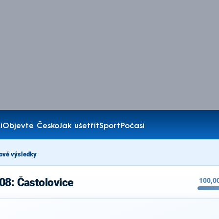
í
Objevte Česko
Jak ušetřit
Sport
Počasí
ové výsledky
08: Častolovice
100,0