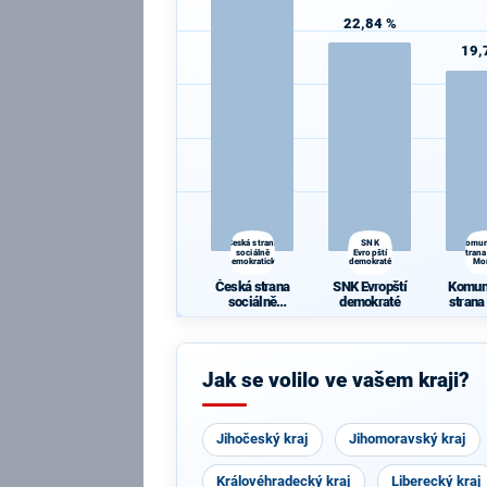
22,84 %
19,
Česká strana
SNK
Komun
sociálně
Evropští
strana
demokratická
demokraté
Mo
Česká strana
SNK Evropští
Komun
sociálně
demokraté
strana
demokratická
Mo
Jak se volilo ve vašem kraji?
Jihočeský kraj
Jihomoravský kraj
Královéhradecký kraj
Liberecký kraj