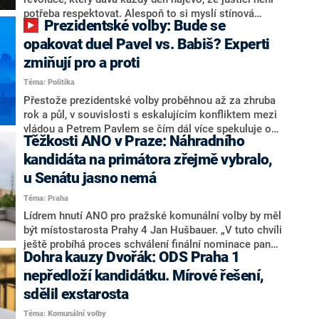
nemá osobu, která by Pavlovi mohla konkurovat.
potřeba respektovat. Alespoň to si myslí stínová
Prezidentské volby: Bude se
ministryně spravedlnosti ODS Eva Decroix. V
rozhovoru pro CNN Prima NEWS si nebrala servítky
opakovat duel Pavel vs. Babiš? Experti
ohledně politického výkonu svého nástupce Jeronýma
zmiňují pro a proti
Tejce (za ANO) či vládní zmocněnkyně pro lidská
Téma: Politika
práva Taťány Malé (ANO). Označením „svoloč“ na
adresu vlády prý byla ještě hodná. Decroix se také
Přestože prezidentské volby proběhnou až za zhruba
vrátila k volební porážce koalice Spolu či promluvila o
rok a půl, v souvislosti s eskalujícím konfliktem mezi
hnutí Naše Česko Martina Kuby.
vládou a Petrem Pavlem se čím dál více spekuluje o
Těžkosti ANO v Praze: Náhradního
tom, koho by do bitvy o Hrad mohla vyslat současná
koalice. Někteří političtí komentátoři znovu vytahují
kandidáta na primátora zřejmě vybralo,
jméno premiéra Andreje Babiše (ANO). Jak moc je
u Senátu jasno nemá
pravděpodobné, že se v prezidentských volbách 2028
Téma: Praha
bude znovu opakovat souboj z roku 2023?
Lídrem hnutí ANO pro pražské komunální volby by měl
být místostarosta Prahy 4 Jan Hušbauer. „V tuto chvíli
ještě probíhá proces schválení finální nominace pana
Dohra kauzy Dvořák: ODS Praha 1
Jana Hušbauera Výborem hnutí ANO,“ uvedl pro
redakci místopředseda pražského ANO Martin
nepředloží kandidátku. Mírové řešení,
Benkovič. O Hušbauerovi se spekulovalo jako o
sdělil exstarosta
náhradníkovi v čele pražské kandidátky poté, co
Téma: Komunální volby
rezignoval po sérii nejasností v majetkových