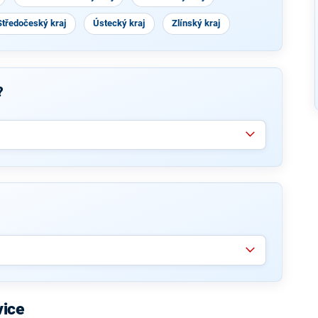
Středočeský kraj
Ústecký kraj
Zlínský kraj
?
vice