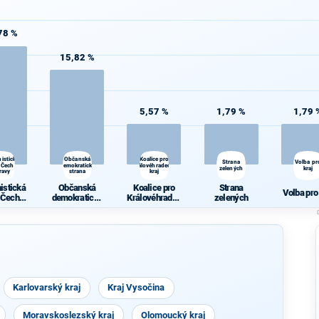
78 %
15,82 %
5,57 %
1,79 %
1,79 
istická
Občanská
Koalice pro
Strana
Volba pr
 Čech a
demokratická
Královéhradecký
d
zelených
kraj
ravy
strana
kraj
istická
Občanská
Koalice pro
Strana
Volba pro
 Čech a
demokratická
Královéhradec
zelených
ravy
strana
ký kraj
Karlovarský kraj
Kraj Vysočina
Moravskoslezský kraj
Olomoucký kraj