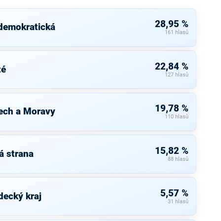
28,95 %
 demokratická
161 hlasů
22,84 %
té
127 hlasů
19,78 %
ech a Moravy
110 hlasů
15,82 %
á strana
88 hlasů
5,57 %
decký kraj
31 hlasů