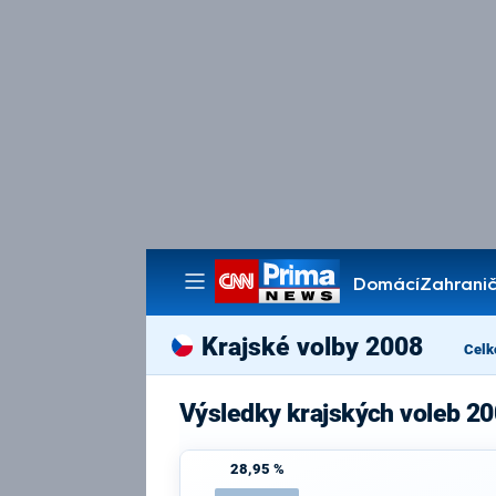
Domácí
Zahranič
Pořady
Krajské volby 2008
Celk
Výsledky krajských voleb 20
28,95 %