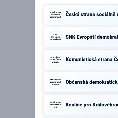
Česká strana
Česká strana sociálně
sociálně
demokratická
SNK
SNK Evropští demokra
Evropští
demokraté
Komunistická
Komunistická strana Č
strana Čech a
Moravy
Občanská
Občanská demokratick
demokratická
strana
Koalice pro
Koalice pro Královéhra
Královéhradecký
kraj