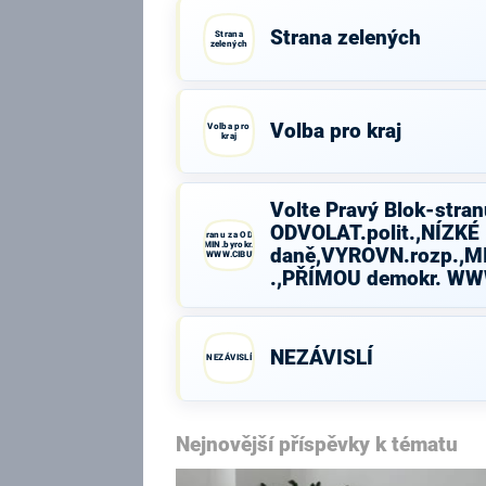
Strana zelených
Strana
zelených
Volba pro kraj
Volba pro
kraj
Volte Pravý Blok-stran
ODVOLAT.polit.,NÍZKÉ
Volte Pravý Blok-stranu za ODVOLAT.polit.,NÍZKÉ
daně,VYROVN.rozp.,MIN.byrokr.,SPRAV.just.,PŘÍMOU
daně,VYROVN.rozp.,MI
demokr. WWW.CIBULKA.NET
.,PŘÍMOU demokr. W
NEZÁVISLÍ
NEZÁVISLÍ
Nejnovější příspěvky k tématu