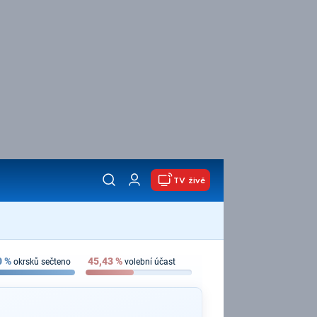
TV živě
0
%
45,43
%
okrsků sečteno
volební účast