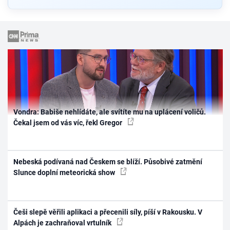
Vondra: Babiše nehlídáte, ale svítíte mu na uplácení voličů.
Čekal jsem od vás víc, řekl Gregor
Nebeská podívaná nad Českem se blíží. Působivé zatmění
Slunce doplní meteorická show
Češi slepě věřili aplikaci a přecenili síly, píší v Rakousku. V
Alpách je zachraňoval vrtulník