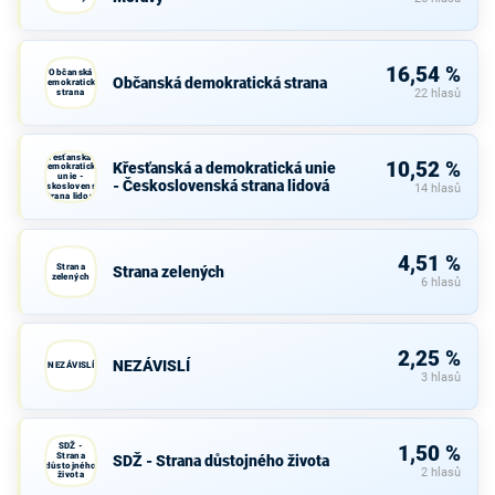
16,54 %
Občanská
Občanská demokratická strana
demokratická
strana
22 hlasů
Křesťanská a
10,52 %
Křesťanská a demokratická unie
demokratická
unie -
- Československá strana lidová
Československá
14 hlasů
strana lidová
4,51 %
Strana
Strana zelených
zelených
6 hlasů
2,25 %
NEZÁVISLÍ
NEZÁVISLÍ
3 hlasů
SDŽ -
1,50 %
Strana
SDŽ - Strana důstojného života
důstojného
2 hlasů
života