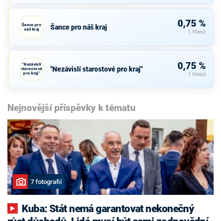
0,75 %
Šance pro
Šance pro náš kraj
náš kraj
1 hlasů
0,75 %
"Nezávislí
"Nezávislí starostové pro kraj"
starostové
pro kraj"
1 hlasů
Nejnovější příspěvky k tématu
7 fotografií
Kuba: Stát nemá garantovat nekonečný