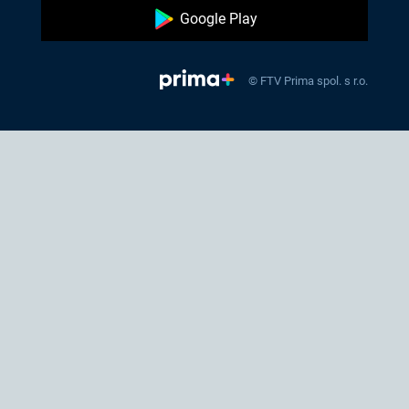
Google Play
© FTV Prima spol. s r.o.