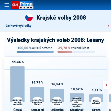
Krajské volby 2008
Celkové výsledky
Výsledky krajských voleb 2008: Lešany
100,00
%
39,76
%
okrsků sečteno
volební účast
44,36 %
18,79 %
16,54 %
10,52 %
4,51 %
Křesťanská a
Komunistická
demokratická
Česká strana
Občanská
Strana
sociálně
strana Čech a
demokratická
unie -
zelených
demokratická
Moravy
strana
Československá
strana lidová
Česká
Komunisti
Občanská
Křesťansk
Strana
N