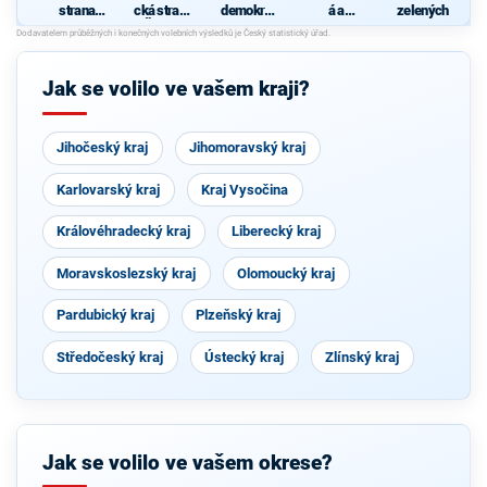
strana
cká strana
demokrati
á a
zelených
sociálně
Čech a
cká strana
demokrati
demokrati
Moravy
cká unie -
cká
Českoslov
enská
Jak se volilo ve vašem kraji?
strana
lidová
Jihočeský kraj
Jihomoravský kraj
Karlovarský kraj
Kraj Vysočina
Královéhradecký kraj
Liberecký kraj
Moravskoslezský kraj
Olomoucký kraj
Pardubický kraj
Plzeňský kraj
Středočeský kraj
Ústecký kraj
Zlínský kraj
Jak se volilo ve vašem okrese?