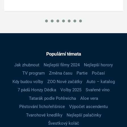
Populární témata
Jak zhubnout
Nejlepší filmy 2024
Nejlepší horory
TV program
Změna času
Partie
Počasí
Kdy budou volby
ZOO Nové začátky
Auto – katalog
7 pádů Honzy Dědka
Volby 2025
Svařené víno
Tatarák podle Pohlreicha
Aloe vera
Pěstování lichořeřišnice
Výpočet ascendentu
Tvarohové knedlíky
Nejlepší palačinky
Švestkový koláč