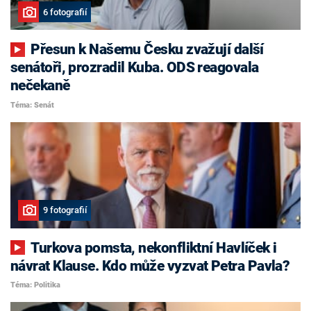
6 fotografií
Přesun k Našemu Česku zvažují další
senátoři, prozradil Kuba. ODS reagovala
nečekaně
Téma: Senát
9 fotografií
Turkova pomsta, nekonfliktní Havlíček i
návrat Klause. Kdo může vyzvat Petra Pavla?
Téma: Politika