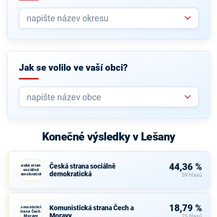
Jak se volilo ve vaší obci?
Konečné výsledky v Lešany
44,36 %
Česká strana sociálně
Česká strana
sociálně
demokratická
demokratická
59 hlasů
18,79 %
Komunistická strana Čech a
Komunistická
strana Čech a
Moravy
Moravy
25 hlasů