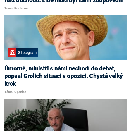
růst důchodů. Lidé musí být sami zodpovědní
Téma: Rozhovor
8 fotografií
Úmorné, ministři s námi nechodí do debat,
popsal Grolich situaci v opozici. Chystá velký
krok
Téma: Opozice