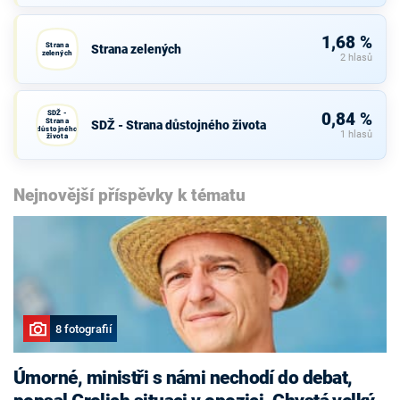
1,68 %
Strana
Strana zelených
zelených
2 hlasů
SDŽ -
0,84 %
Strana
SDŽ - Strana důstojného života
důstojného
1 hlasů
života
Nejnovější příspěvky k tématu
8 fotografií
Úmorné, ministři s námi nechodí do debat,