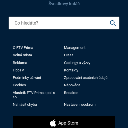
Švestkový koláč
O FTV Prima
Management
Volná místa
Press
Reklama
Castingy a výzvy
HbbTV
Kontakty
Podmínky užívání
Zpracování osobních údajů
Cookies
Nápověda
Vlastník FTV Prima spol. s
Redakce
r.o.
Nahlásit chybu
Nastavení soukromí
App Store