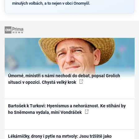
minulých volbách, a to nejen v obci Onomyšl.
Úmorné, ministři s námi nechodí do debat, popsal Grolich
situaci v opozici. Chystá velký krok
Bartošek k Turkovi: Hyenismus a nehoráznost. Ke stíhání by
ho Sněmovna vydala, míní Vondráček
Lékárničky, drony i pytle na mrtvoly: Jsou tržiště jako