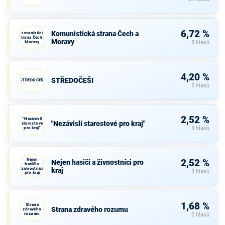
6,72 %
Komunistická strana Čech a
Komunistická
strana Čech a
Moravy
Moravy
8 hlasů
4,20 %
STŘEDOČEŠI
STŘEDOČEŠI
5 hlasů
2,52 %
"Nezávislí
"Nezávislí starostové pro kraj"
starostové
pro kraj"
3 hlasů
Nejen
2,52 %
Nejen hasiči a živnostníci pro
hasiči a
živnostníci
kraj
3 hlasů
pro kraj
1,68 %
Strana
Strana zdravého rozumu
zdravého
rozumu
2 hlasů