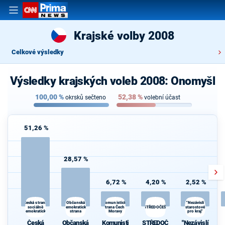
Krajské volby 2008
Celkové výsledky
Výsledky krajských voleb 2008: Onomyšl
100,00
%
52,38
%
okrsků sečteno
volební účast
51,26 %
28,57 %
6,72 %
4,20 %
2,52 %
Občanská
Česká strana
Komunistická
"Nezávislí
sociálně
demokratická
strana Čech a
STŘEDOČEŠI
starostové
demokratická
strana
Moravy
pro kraj"
Česká
Občanská
Komunisti
STŘEDOČ
"Nezávislí