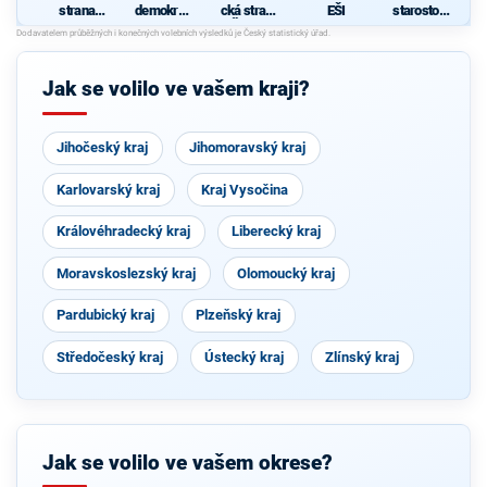
strana
demokrati
cká strana
EŠI
starostové
sociálně
cká strana
Čech a
pro kraj"
ž
demokrati
Moravy
cká
Jak se volilo ve vašem kraji?
Jihočeský kraj
Jihomoravský kraj
Karlovarský kraj
Kraj Vysočina
Královéhradecký kraj
Liberecký kraj
Moravskoslezský kraj
Olomoucký kraj
Pardubický kraj
Plzeňský kraj
Středočeský kraj
Ústecký kraj
Zlínský kraj
Jak se volilo ve vašem okrese?