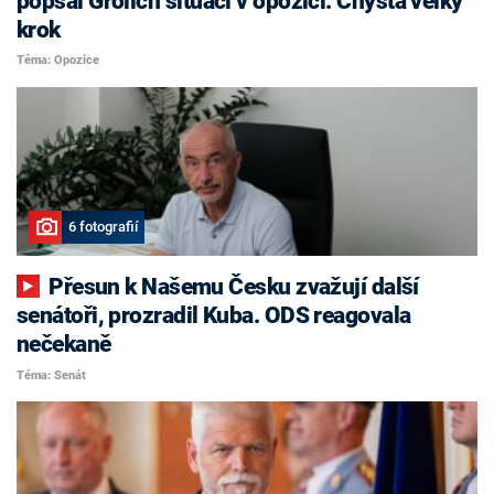
popsal Grolich situaci v opozici. Chystá velký
krok
Téma: Opozice
6 fotografií
Přesun k Našemu Česku zvažují další
senátoři, prozradil Kuba. ODS reagovala
nečekaně
Téma: Senát