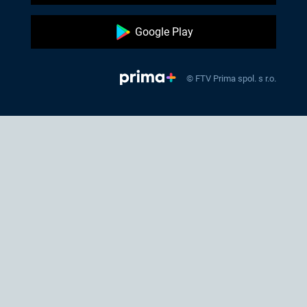
Google Play
© FTV Prima spol. s r.o.