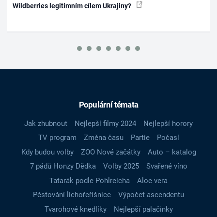
Wildberries legitimním cílem Ukrajiny?
Populární témata
Jak zhubnout
Nejlepší filmy 2024
Nejlepší horory
TV program
Změna času
Partie
Počasí
Kdy budou volby
ZOO Nové začátky
Auto – katalog
7 pádů Honzy Dědka
Volby 2025
Svařené víno
Tatarák podle Pohlreicha
Aloe vera
Pěstování lichořeřišnice
Výpočet ascendentu
Tvarohové knedlíky
Nejlepší palačinky