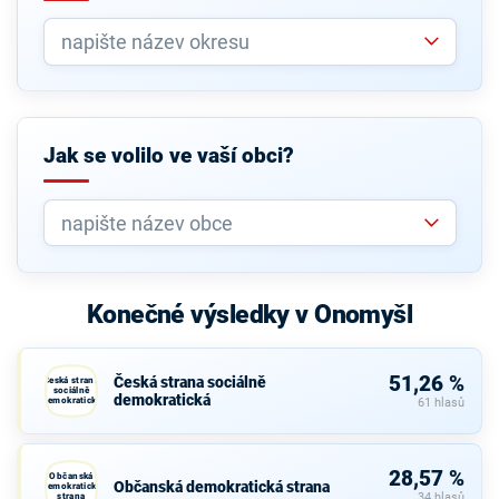
Jak se volilo ve vaší obci?
Konečné výsledky v Onomyšl
51,26 %
Česká strana sociálně
Česká strana
sociálně
demokratická
demokratická
61 hlasů
28,57 %
Občanská
Občanská demokratická strana
demokratická
strana
34 hlasů