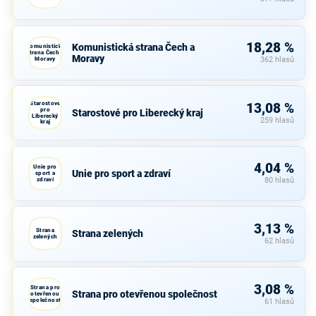
18,28 %
Komunistická strana Čech a
Komunistická
strana Čech a
Moravy
Moravy
362 hlasů
Starostové
13,08 %
pro
Starostové pro Liberecký kraj
Liberecký
259 hlasů
kraj
4,04 %
Unie pro
Unie pro sport a zdraví
sport a
zdraví
80 hlasů
3,13 %
Strana
Strana zelených
zelených
62 hlasů
3,08 %
Strana pro
Strana pro otevřenou společnost
otevřenou
společnost
61 hlasů