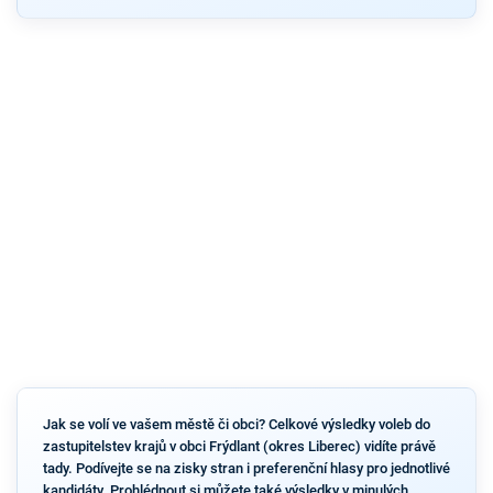
Jak se volí ve vašem městě či obci? Celkové výsledky voleb do
zastupitelstev krajů v obci Frýdlant (okres Liberec) vidíte právě
tady. Podívejte se na zisky stran i preferenční hlasy pro jednotlivé
kandidáty. Prohlédnout si můžete také výsledky v minulých