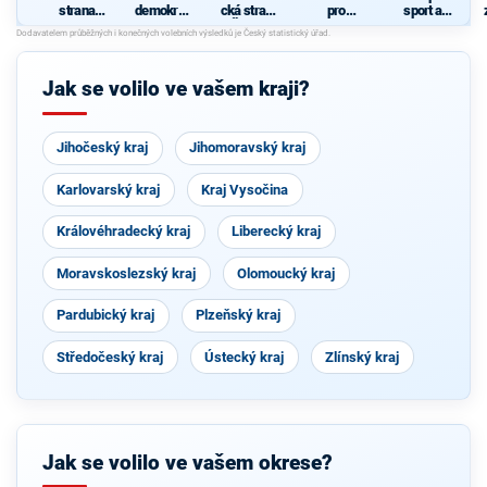
strana
demokrati
cká strana
pro
sport a
sociálně
cká strana
Čech a
Liberecký
zdraví
demokrati
Moravy
kraj
cká
Jak se volilo ve vašem kraji?
Jihočeský kraj
Jihomoravský kraj
Karlovarský kraj
Kraj Vysočina
Královéhradecký kraj
Liberecký kraj
Moravskoslezský kraj
Olomoucký kraj
Pardubický kraj
Plzeňský kraj
Středočeský kraj
Ústecký kraj
Zlínský kraj
Jak se volilo ve vašem okrese?