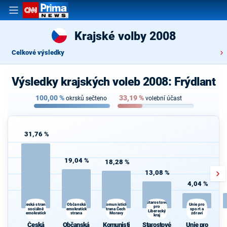
Krajské volby 2008
Celkové výsledky
Výsledky krajských voleb 2008: Frýdlant
100,00
%
33,19
%
okrsků sečteno
volební účast
31,76 %
19,04 %
18,28 %
13,08 %
4,04 %
Starostové
Občanská
Česká strana
Komunistická
Unie pro
pro
sociálně
demokratická
strana Čech a
sport a
Liberecký
demokratická
strana
Moravy
zdraví
kraj
Česká
Občanská
Komunisti
Starostové
Unie pro