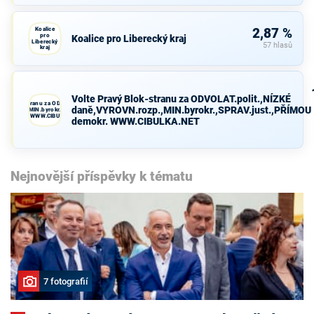
Koalice
2,87 %
pro
Koalice pro Liberecký kraj
Liberecký
57 hlasů
kraj
Volte Pravý Blok-stranu za ODVOLAT.polit.,NÍZKÉ
avý Blok-stranu za ODVOLAT.polit.,NÍZKÉ
daně,VYROVN.rozp.,MIN.byrokr.,SPRAV.just.,PŘÍMOU
VN.rozp.,MIN.byrokr.,SPRAV.just.,PŘÍMOU
demokr. WWW.CIBULKA.NET
demokr. WWW.CIBULKA.NET
Nejnovější příspěvky k tématu
7 fotografií