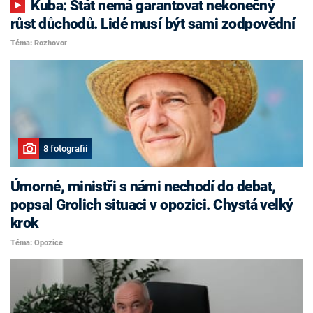
Kuba: Stát nemá garantovat nekonečný
růst důchodů. Lidé musí být sami zodpovědní
Téma: Rozhovor
8 fotografií
Úmorné, ministři s námi nechodí do debat,
popsal Grolich situaci v opozici. Chystá velký
krok
Téma: Opozice