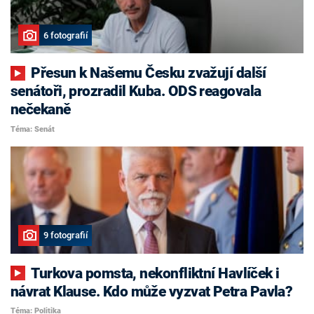
6 fotografií
Přesun k Našemu Česku zvažují další
senátoři, prozradil Kuba. ODS reagovala
nečekaně
Téma: Senát
9 fotografií
Turkova pomsta, nekonfliktní Havlíček i
návrat Klause. Kdo může vyzvat Petra Pavla?
Téma: Politika