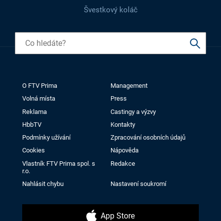
Švestkový koláč
O FTV Prima
Management
Volná místa
Press
Reklama
Castingy a výzvy
HbbTV
Kontakty
Podmínky užívání
Zpracování osobních údajů
Cookies
Nápověda
Vlastník FTV Prima spol. s
Redakce
r.o.
Nahlásit chybu
Nastavení soukromí
App Store