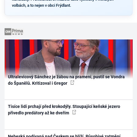
volbách, a to nejen v obci Frýdlant.
Ultralevicový Sánchez je žábou na prameni, pustil se Vondra
do Španělů. Kritizoval i Gregor
Tisíce lidí prchají před krokodýly. Stoupající keňské jezero
přivedlo predátory až ke dveřím
Nebeská podívaná nad Českem se blíží. Působivé zatmění