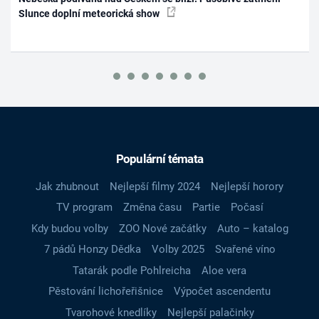
Slunce doplní meteorická show
Populární témata
Jak zhubnout
Nejlepší filmy 2024
Nejlepší horory
TV program
Změna času
Partie
Počasí
Kdy budou volby
ZOO Nové začátky
Auto – katalog
7 pádů Honzy Dědka
Volby 2025
Svařené víno
Tatarák podle Pohlreicha
Aloe vera
Pěstování lichořeřišnice
Výpočet ascendentu
Tvarohové knedlíky
Nejlepší palačinky