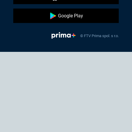
Google Play
© FTV Prima spol. s r.o.