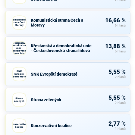
16,66 %
Komunistická strana Čech a
Komunistická
strana Čech a
Moravy
Moravy
6 hlasů
Křesťanská a
13,88 %
Křesťanská a demokratická unie
demokratická
unie -
- Československá strana lidová
Československá
5 hlasů
strana lidová
5,55 %
SNK
SNK Evropští demokraté
Evropští
demokraté
2 hlasů
5,55 %
Strana
Strana zelených
zelených
2 hlasů
2,77 %
Konzervativní
Konzervativní koalice
koalice
1 hlasů