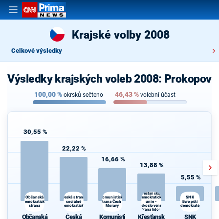
Krajské volby 2008
Celkové výsledky
Výsledky krajských voleb 2008: Prokopov
100,00
%
46,43
%
okrsků sečteno
volební účast
30,55 %
22,22 %
16,66 %
13,88 %
5,55 %
Křesťanská a
Česká strana
demokratická
Občanská
Komunistická
SNK
demokratická
sociálně
strana Čech a
unie -
Evropští
strana
demokratická
Moravy
Československá
demokraté
strana lidová
Občanská
Česká
Komunisti
Křesťansk
SNK