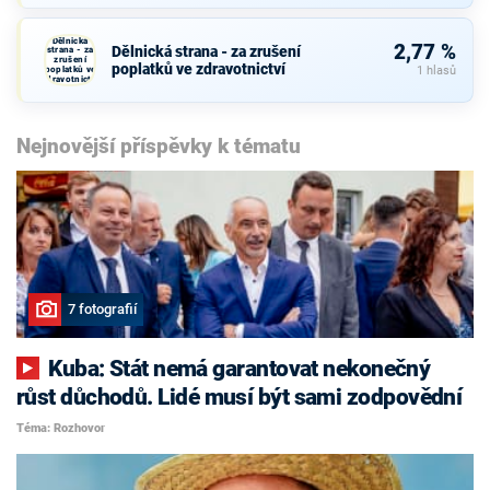
Dělnická
2,77 %
Dělnická strana - za zrušení
strana - za
zrušení
poplatků ve zdravotnictví
poplatků ve
1 hlasů
zdravotnictví
Nejnovější příspěvky k tématu
7 fotografií
Kuba: Stát nemá garantovat nekonečný
růst důchodů. Lidé musí být sami zodpovědní
Téma: Rozhovor