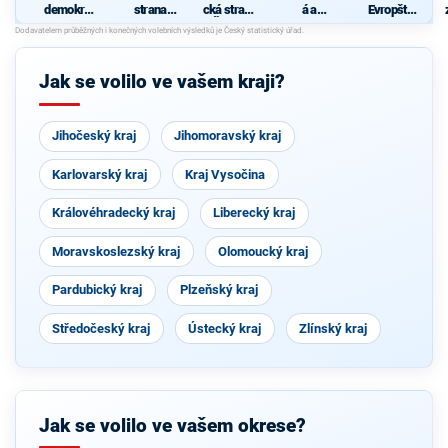
demokrati
strana
cká strana
á a
Evropští
cká strana
sociálně
Čech a
demokrati
demokraté
demokrati
Moravy
cká unie -
cká
Českoslov
enská
Jak se volilo ve vašem kraji?
strana
lidová
Jihočeský kraj
Jihomoravský kraj
Karlovarský kraj
Kraj Vysočina
Královéhradecký kraj
Liberecký kraj
Moravskoslezský kraj
Olomoucký kraj
Pardubický kraj
Plzeňský kraj
Středočeský kraj
Ústecký kraj
Zlínský kraj
Jak se volilo ve vašem okrese?