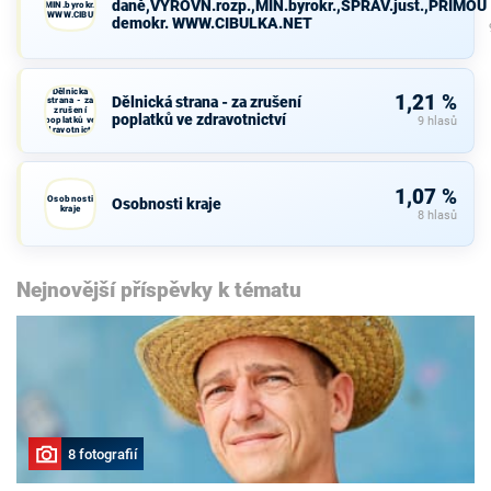
daně,VYROVN.rozp.,MIN.byrokr.,SPRAV.just.,PŘÍMOU
VN.rozp.,MIN.byrokr.,SPRAV.just.,PŘÍMOU
demokr. WWW.CIBULKA.NET
demokr. WWW.CIBULKA.NET
Dělnická
1,21 %
Dělnická strana - za zrušení
strana - za
zrušení
poplatků ve zdravotnictví
poplatků ve
9 hlasů
zdravotnictví
1,07 %
Osobnosti
Osobnosti kraje
kraje
8 hlasů
Nejnovější příspěvky k tématu
8 fotografií