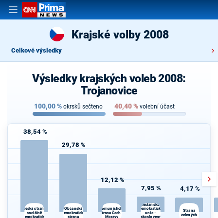
Krajské volby 2008
Celkové výsledky
Výsledky krajských voleb 2008:
Trojanovice
100,00
%
40,40
%
okrsků sečteno
volební účast
38,54 %
29,78 %
12,12 %
7,95 %
4,17 %
Křesťanská a
Občanská
demokratická
Česká strana
Komunistická
Strana
sociálně
demokratická
strana Čech a
unie -
zelených
demokratická
strana
Moravy
Československá