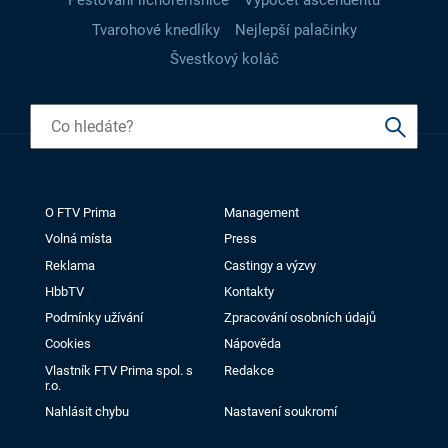
Pěstování lichořeřišnice
Výpočet ascendentu
Tvarohové knedlíky
Nejlepší palačinky
Švestkový koláč
O FTV Prima
Management
Volná místa
Press
Reklama
Castingy a výzvy
HbbTV
Kontakty
Podmínky užívání
Zpracování osobních údajů
Cookies
Nápověda
Vlastník FTV Prima spol. s
Redakce
r.o.
Nahlásit chybu
Nastavení soukromí