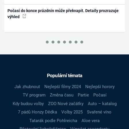
Počasí do konce prázdnin může překvapit. Detaily prozrazuje
výhled
Populární témata
Jak zhubnout
Nejlepší filmy 2024
Nejlepší horory
TV program
Změna času
Partie
Počasí
Kdy budou volby
ZOO Nové začátky
Auto – katalog
7 pádů Honzy Dědka
Volby 2025
Svařené víno
Tatarák podle Pohlreicha
Aloe vera