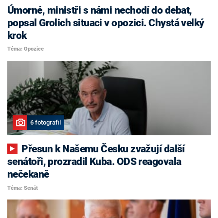
Úmorné, ministři s námi nechodí do debat,
popsal Grolich situaci v opozici. Chystá velký
krok
Téma: Opozice
6 fotografií
Přesun k Našemu Česku zvažují další
senátoři, prozradil Kuba. ODS reagovala
nečekaně
Téma: Senát