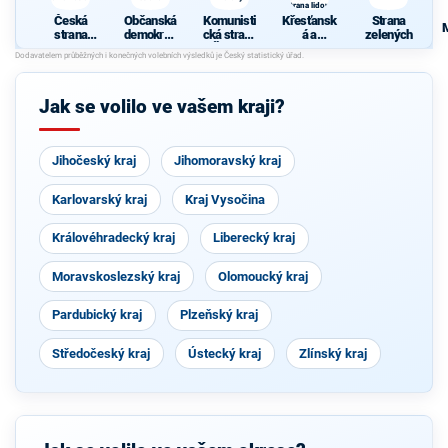
strana lidová
Česká
Občanská
Komunisti
Křesťansk
Strana
strana
demokrati
cká strana
á a
zelených
sociálně
cká strana
Čech a
demokrati
demokrati
Moravy
cká unie -
cká
Českoslov
enská
Jak se volilo ve vašem kraji?
strana
lidová
Jihočeský kraj
Jihomoravský kraj
Karlovarský kraj
Kraj Vysočina
Královéhradecký kraj
Liberecký kraj
Moravskoslezský kraj
Olomoucký kraj
Pardubický kraj
Plzeňský kraj
Středočeský kraj
Ústecký kraj
Zlínský kraj