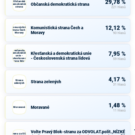
29,78 %
Občanská
Občanská demokratická strana
demokratická
strana
221 hlasů
12,12 %
Komunistická strana Čech a
Komunistická
strana Čech a
Moravy
Moravy
90 hlasů
Křesťanská a
7,95 %
Křesťanská a demokratická unie
demokratická
unie -
- Československá strana lidová
Československá
59 hlasů
strana lidová
4,17 %
Strana
Strana zelených
zelených
31 hlasů
1,48 %
Moravané
Moravané
11 hlasů
Volte Pravý Blok-stranu za ODVOLAT.polit.,NÍZKÉ
avý Blok-stranu za ODVOLAT.polit.,NÍZKÉ