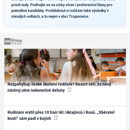
právě tady. Podívejte se na zisky stran i preferenční hlasy pro
jednotlivé kandidáty. Prohlédnout si můžete také výsledky v
minulých volbách, a to nejen v obci Trojanovice.
Rozpohybují české školství ředitelé? Resort věří, že nový
nástroj utne nekonečné debaty
Rodinám vrátil přes 10 tisíc těl, Ukrajinců i Rusů. „Sběratel
kostí“ sám padl v bojích