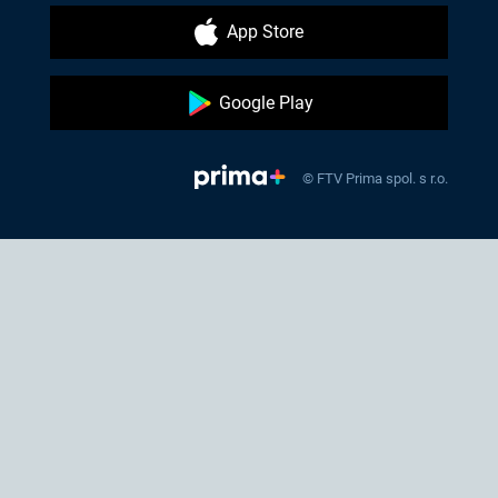
App Store
Google Play
© FTV Prima spol. s r.o.