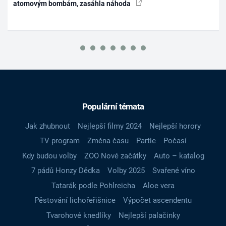
atomovým bombám, zasáhla náhoda
Populární témata
Jak zhubnout
Nejlepší filmy 2024
Nejlepší horory
TV program
Změna času
Partie
Počasí
Kdy budou volby
ZOO Nové začátky
Auto – katalog
7 pádů Honzy Dědka
Volby 2025
Svařené víno
Tatarák podle Pohlreicha
Aloe vera
Pěstování lichořeřišnice
Výpočet ascendentu
Tvarohové knedlíky
Nejlepší palačinky