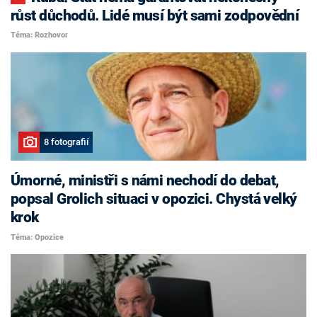
růst důchodů. Lidé musí být sami zodpovědní
Téma: Rozhovor
8 fotografií
Úmorné, ministři s námi nechodí do debat,
popsal Grolich situaci v opozici. Chystá velký
krok
Téma: Opozice