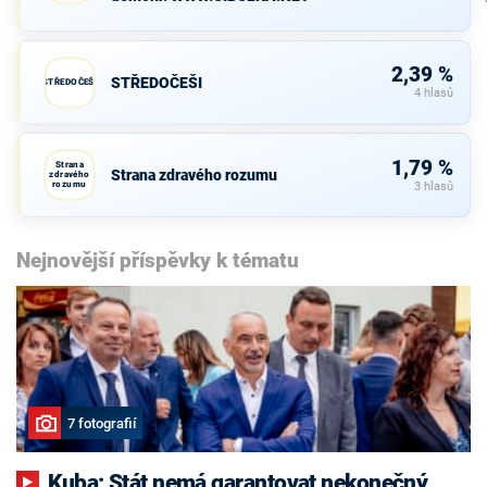
2,39 %
STŘEDOČEŠI
STŘEDOČEŠI
4 hlasů
1,79 %
Strana
Strana zdravého rozumu
zdravého
rozumu
3 hlasů
Nejnovější příspěvky k tématu
7 fotografií
Kuba: Stát nemá garantovat nekonečný