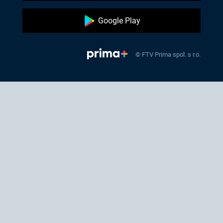
Google Play
© FTV Prima spol. s r.o.