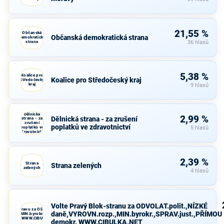
21,55 %
Občanská
Občanská demokratická strana
demokratická
strana
36 hlasů
5,38 %
Koalice pro
Koalice pro Středočeský kraj
Středočeský
kraj
9 hlasů
Dělnická
2,99 %
Dělnická strana - za zrušení
strana - za
zrušení
poplatků ve zdravotnictví
poplatků ve
5 hlasů
zdravotnictví
2,39 %
Strana
Strana zelených
zelených
4 hlasů
Volte Pravý Blok-stranu za ODVOLAT.polit.,NÍZKÉ
avý Blok-stranu za ODVOLAT.polit.,NÍZKÉ
daně,VYROVN.rozp.,MIN.byrokr.,SPRAV.just.,PŘÍMOU
VN.rozp.,MIN.byrokr.,SPRAV.just.,PŘÍMOU
demokr. WWW.CIBULKA.NET
demokr. WWW.CIBULKA.NET