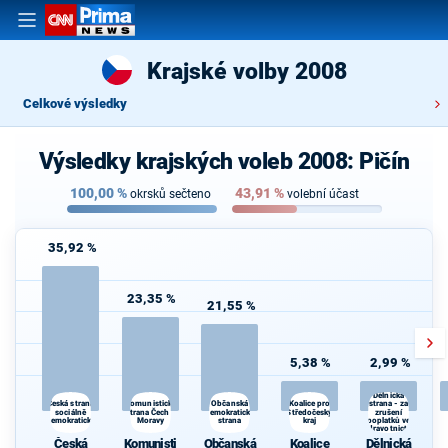
Krajské volby 2008
Celkové výsledky
Výsledky krajských voleb 2008: Pičín
100,00
%
43,91
%
okrsků sečteno
volební účast
35,92 %
23,35 %
21,55 %
5,38 %
2,99 %
Dělnická
Komunistická
Koalice pro
Česká strana
Občanská
strana - za
sociálně
strana Čech a
demokratická
Středočeský
zrušení
demokratická
Moravy
strana
kraj
poplatků ve
zdravotnictví
Česká
Komunisti
Občanská
Koalice
Dělnická