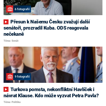
6 fotografií
Přesun k Našemu Česku zvažují další
senátoři, prozradil Kuba. ODS reagovala
nečekaně
Téma: Senát
9 fotografií
Turkova pomsta, nekonfliktní Havlíček i
návrat Klause. Kdo může vyzvat Petra Pavla?
Téma: Politika