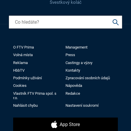
Švestkový koláč
O FTV Prima
Management
Volná místa
Press
Reklama
Castingy a výzvy
HbbTV
Kontakty
Podmínky užívání
Zpracování osobních údajů
Cookies
Nápověda
Vlastník FTV Prima spol. s
Redakce
r.o.
Nahlásit chybu
Nastavení soukromí
App Store