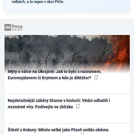
volbách, a to nejen v obci Pičín.
Mýty o válce na Ukrajině: Jak to bylo s nacismem,
Euromajdanem či Krymem a kdo je diktátor?
Nejdetailnější záběry Slunce v historii: Vědci odhalili i
neznámé víry. Podívejte se zblízka
Štěstí z Kokury: Město velké jako Plzeň uniklo oběma