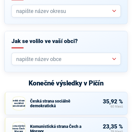
Jak se volilo ve vaší obci?
Konečné výsledky v Pičín
35,92 %
Česká strana sociálně
Česká strana
sociálně
demokratická
demokratická
60 hlasů
23,35 %
Komunistická strana Čech a
Komunistická
strana Čech a
Moravy
Moravy
39 hlasů