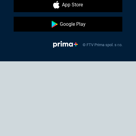
App Store
Google Play
© FTV Prima spol. s r.o.