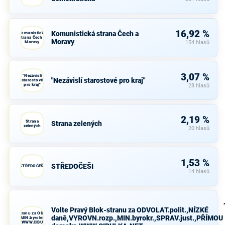
16,92 %
Komunistická strana Čech a
Komunistická
strana Čech a
Moravy
Moravy
154 hlasů
3,07 %
"Nezávislí
"Nezávislí starostové pro kraj"
starostové
pro kraj"
28 hlasů
2,19 %
Strana
Strana zelených
zelených
20 hlasů
1,53 %
STŘEDOČEŠI
STŘEDOČEŠI
14 hlasů
Volte Pravý Blok-stranu za ODVOLAT.polit.,NÍZKÉ
avý Blok-stranu za ODVOLAT.polit.,NÍZKÉ
daně,VYROVN.rozp.,MIN.byrokr.,SPRAV.just.,PŘÍMOU
VN.rozp.,MIN.byrokr.,SPRAV.just.,PŘÍMOU
demokr. WWW.CIBULKA.NET