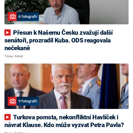
6 fotografií
Přesun k Našemu Česku zvažují další
senátoři, prozradil Kuba. ODS reagovala
nečekaně
Téma: Senát
9 fotografií
Turkova pomsta, nekonfliktní Havlíček i
návrat Klause. Kdo může vyzvat Petra Pavla?