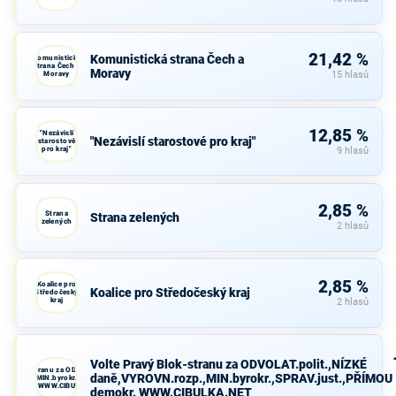
21,42 %
Komunistická strana Čech a
Komunistická
strana Čech a
Moravy
Moravy
15 hlasů
12,85 %
"Nezávislí
"Nezávislí starostové pro kraj"
starostové
pro kraj"
9 hlasů
2,85 %
Strana
Strana zelených
zelených
2 hlasů
2,85 %
Koalice pro
Koalice pro Středočeský kraj
Středočeský
kraj
2 hlasů
Volte Pravý Blok-stranu za ODVOLAT.polit.,NÍZKÉ
avý Blok-stranu za ODVOLAT.polit.,NÍZKÉ
daně,VYROVN.rozp.,MIN.byrokr.,SPRAV.just.,PŘÍMOU
VN.rozp.,MIN.byrokr.,SPRAV.just.,PŘÍMOU
demokr. WWW.CIBULKA.NET
demokr. WWW.CIBULKA.NET