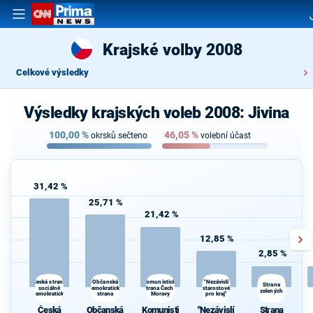
Krajské volby 2008
Celkové výsledky
Výsledky krajských voleb 2008: Jivina
100,00
%
46,05
%
okrsků sečteno
volební účast
31,42 %
25,71 %
21,42 %
12,85 %
2,85 %
Občanská
"Nezávislí
Česká strana
Komunistická
Strana
sociálně
demokratická
strana Čech a
starostové
zelených
demokratická
strana
Moravy
pro kraj"
Česká
Občanská
Komunisti
"Nezávislí
Strana