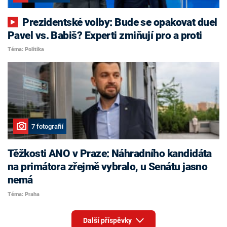
Prezidentské volby: Bude se opakovat duel
Pavel vs. Babiš? Experti zmiňují pro a proti
Téma: Politika
7 fotografií
Těžkosti ANO v Praze: Náhradního kandidáta
na primátora zřejmě vybralo, u Senátu jasno
nemá
Téma: Praha
Další příspěvky