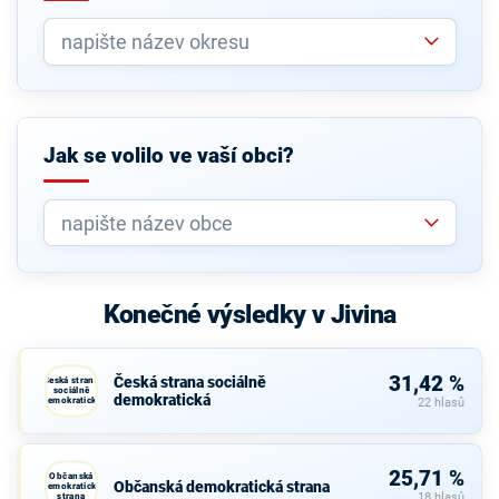
Jak se volilo ve vaší obci?
Konečné výsledky v Jivina
31,42 %
Česká strana sociálně
Česká strana
sociálně
demokratická
demokratická
22 hlasů
25,71 %
Občanská
Občanská demokratická strana
demokratická
strana
18 hlasů