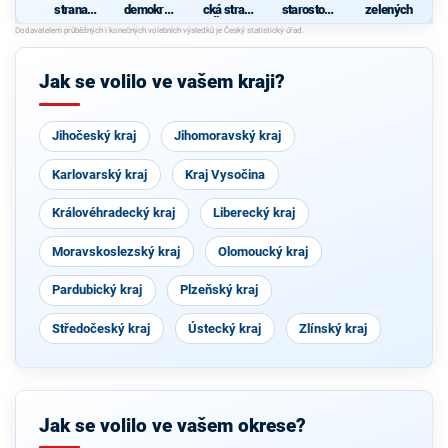
strana
demokrati
cká strana
starostové
zelených
sociálně
cká strana
Čech a
pro kraj"
S
demokrati
Moravy
cká
Jak se volilo ve vašem kraji?
Jihočeský kraj
Jihomoravský kraj
Karlovarský kraj
Kraj Vysočina
Královéhradecký kraj
Liberecký kraj
Moravskoslezský kraj
Olomoucký kraj
Pardubický kraj
Plzeňský kraj
Středočeský kraj
Ústecký kraj
Zlínský kraj
Jak se volilo ve vašem okrese?