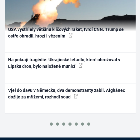
USA vystřílely většinu klíčových raket, tvrdí CNN. Trump se
ostře ohradil, hrozí i vězením
Na pokraji tragédie: Ukrajinské letadlo, které ohrožoval v
Lipsku dron, bylo naložené municí
Vjel do davu v Německu, dva demonstranty zabil. Afghánec
dožije za mřížemi, rozhodl soud