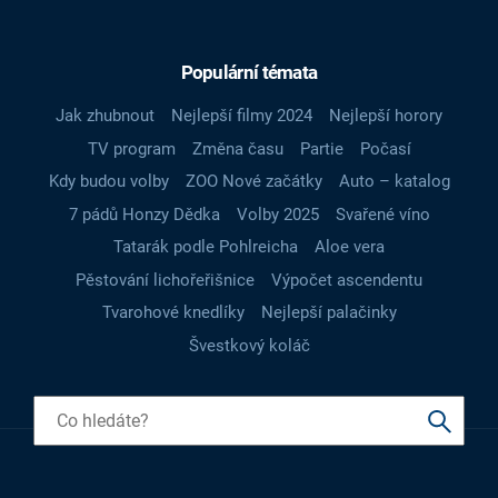
Populární témata
Jak zhubnout
Nejlepší filmy 2024
Nejlepší horory
TV program
Změna času
Partie
Počasí
Kdy budou volby
ZOO Nové začátky
Auto – katalog
7 pádů Honzy Dědka
Volby 2025
Svařené víno
Tatarák podle Pohlreicha
Aloe vera
Pěstování lichořeřišnice
Výpočet ascendentu
Tvarohové knedlíky
Nejlepší palačinky
Švestkový koláč