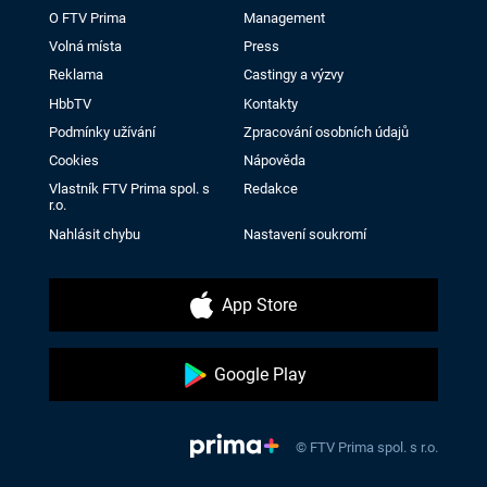
O FTV Prima
Management
Volná místa
Press
Reklama
Castingy a výzvy
HbbTV
Kontakty
Podmínky užívání
Zpracování osobních údajů
Cookies
Nápověda
Vlastník FTV Prima spol. s
Redakce
r.o.
Nahlásit chybu
Nastavení soukromí
App Store
Google Play
© FTV Prima spol. s r.o.