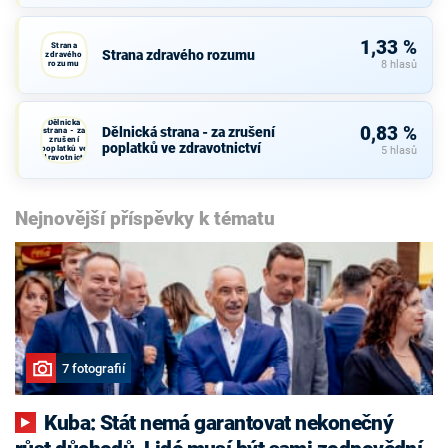
1,33 %
Strana
Strana zdravého rozumu
zdravého
rozumu
8 hlasů
Dělnická
0,83 %
Dělnická strana - za zrušení
strana - za
zrušení
poplatků ve zdravotnictví
poplatků ve
5 hlasů
zdravotnictví
Nejnovější příspěvky k tématu
7 fotografií
Kuba: Stát nemá garantovat nekonečný