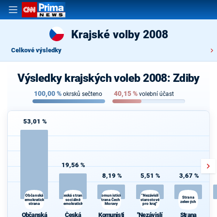
Krajské volby 2008
Celkové výsledky
Výsledky krajských voleb 2008: Zdiby
100,00
%
40,15
%
okrsků sečteno
volební účast
53,01 %
19,56 %
8,19 %
5,51 %
3,67 %
Česká strana
"Nezávislí
Občanská
Komunistická
Strana
demokratická
sociálně
strana Čech a
starostové
zelených
strana
demokratická
Moravy
pro kraj"
Občanská
Česká
Komunisti
"Nezávislí
Strana