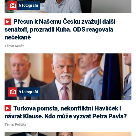
6 fotografií
Přesun k Našemu Česku zvažují další
senátoři, prozradil Kuba. ODS reagovala
nečekaně
Téma: Senát
9 fotografií
Turkova pomsta, nekonfliktní Havlíček i
návrat Klause. Kdo může vyzvat Petra Pavla?
Téma: Politika