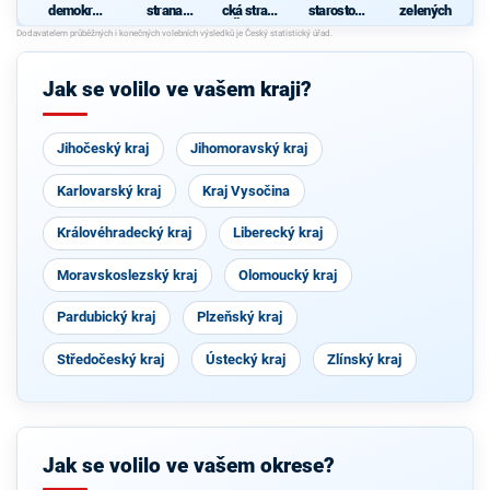
demokrati
strana
cká strana
starostové
zelených
cká strana
sociálně
Čech a
pro kraj"
S
demokrati
Moravy
cká
Jak se volilo ve vašem kraji?
Jihočeský kraj
Jihomoravský kraj
Karlovarský kraj
Kraj Vysočina
Královéhradecký kraj
Liberecký kraj
Moravskoslezský kraj
Olomoucký kraj
Pardubický kraj
Plzeňský kraj
Středočeský kraj
Ústecký kraj
Zlínský kraj
Jak se volilo ve vašem okrese?