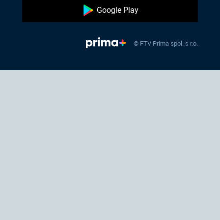
Google Play
© FTV Prima spol. s r.o.