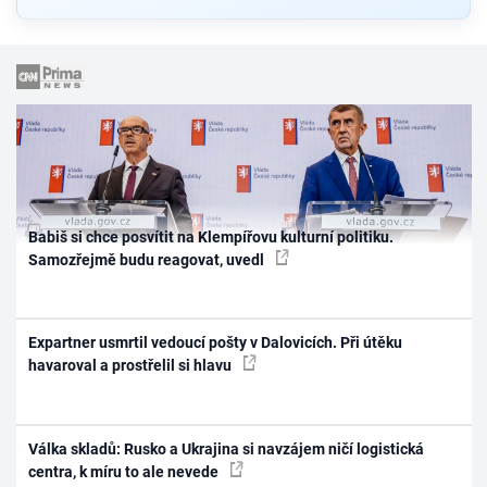
Babiš si chce posvítit na Klempířovu kulturní politiku.
Samozřejmě budu reagovat, uvedl
Expartner usmrtil vedoucí pošty v Dalovicích. Při útěku
havaroval a prostřelil si hlavu
Válka skladů: Rusko a Ukrajina si navzájem ničí logistická
centra, k míru to ale nevede