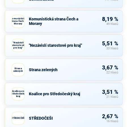
8,19 %
Komunistická strana Čech a
Komunistická
strana Čech a
Moravy
Moravy
49 hlasů
5,51 %
"Nezávislí
"Nezávislí starostové pro kraj"
starostové
pro kraj"
33 hlasů
3,67 %
Strana
Strana zelených
zelených
22 hlasů
3,51 %
Koalice pro
Koalice pro Středočeský kraj
Středočeský
kraj
21 hlasů
2,67 %
STŘEDOČEŠI
STŘEDOČEŠI
16 hlasů