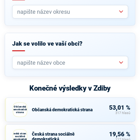
Jak se volilo ve vaší obci?
Konečné výsledky v Zdiby
53,01 %
Občanská
Občanská demokratická strana
demokratická
strana
317 hlasů
19,56 %
Česká strana sociálně
Česká strana
sociálně
demokratická
demokratická
117 hlasů