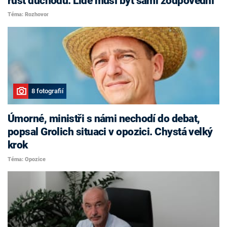
růst důchodů. Lidé musí být sami zodpovědní
Téma: Rozhovor
8 fotografií
Úmorné, ministři s námi nechodí do debat,
popsal Grolich situaci v opozici. Chystá velký
krok
Téma: Opozice