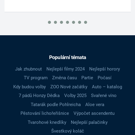
Populární témata
Jak zhubnout
Nejlepší filmy 2024
Nejlepší horory
TV program
Změna času
Partie
Počasí
Kdy budou volby
ZOO Nové začátky
Auto – katalog
7 pádů Honzy Dědka
Volby 2025
Svařené víno
Tatarák podle Pohlreicha
Aloe vera
Pěstování lichořeřišnice
Výpočet ascendentu
Tvarohové knedlíky
Nejlepší palačinky
Švestkový koláč