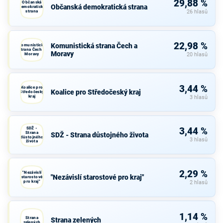
29,88 %
Občanská
Občanská demokratická strana
demokratická
strana
26 hlasů
22,98 %
Komunistická strana Čech a
Komunistická
strana Čech a
Moravy
Moravy
20 hlasů
3,44 %
Koalice pro
Koalice pro Středočeský kraj
Středočeský
kraj
3 hlasů
SDŽ -
3,44 %
Strana
SDŽ - Strana důstojného života
důstojného
3 hlasů
života
2,29 %
"Nezávislí
"Nezávislí starostové pro kraj"
starostové
pro kraj"
2 hlasů
1,14 %
Strana
Strana zelených
zelených