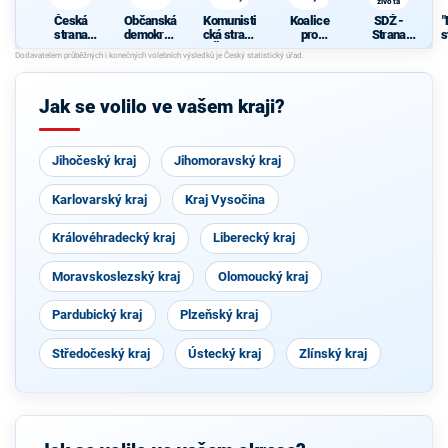
života
Česká
Občanská
Komunisti
Koalice
SDŽ -
"
strana
demokrati
cká strana
pro
Strana
s
sociálně
cká strana
Čech a
Středočes
důstojného
demokrati
Moravy
ký kraj
života
cká
Jak se volilo ve vašem kraji?
Jihočeský kraj
Jihomoravský kraj
Karlovarský kraj
Kraj Vysočina
Královéhradecký kraj
Liberecký kraj
Moravskoslezský kraj
Olomoucký kraj
Pardubický kraj
Plzeňský kraj
Středočeský kraj
Ústecký kraj
Zlínský kraj