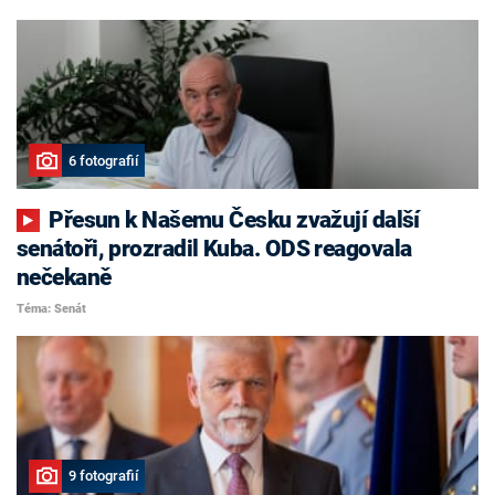
6 fotografií
Přesun k Našemu Česku zvažují další
senátoři, prozradil Kuba. ODS reagovala
nečekaně
Téma: Senát
9 fotografií