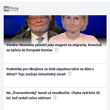
Vondra: Nesmíme působit jako magnet na migranty. Konečná
se opřela do Evropské komise
Podmínka pro Ukrajince za útok zápalnou lahví na dům s
dětmi? Tejc zvažuje mimořádný zásah
Na „Švarcenberský“ kanál už neodbočíte. Chyba vydržela 30
let, teď ceduli celou odstraní