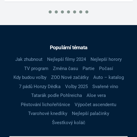
Populární témata
Jak zhubnout
Nejlepší filmy 2024
Nejlepší horory
TV program
Změna času
Partie
Počasí
Kdy budou volby
ZOO Nové začátky
Auto – katalog
7 pádů Honzy Dědka
Volby 2025
Svařené víno
Tatarák podle Pohlreicha
Aloe vera
Pěstování lichořeřišnice
Výpočet ascendentu
Tvarohové knedlíky
Nejlepší palačinky
Švestkový koláč