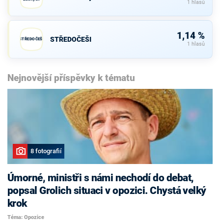
1 hlasů
1,14 %
STŘEDOČEŠI
STŘEDOČEŠI
1 hlasů
Nejnovější příspěvky k tématu
8 fotografií
Úmorné, ministři s námi nechodí do debat,
popsal Grolich situaci v opozici. Chystá velký
krok
Téma: Opozice