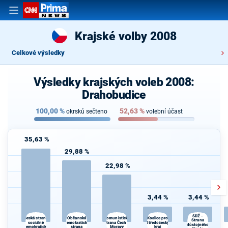
Krajské volby 2008
Celkové výsledky
Výsledky krajských voleb 2008:
Drahobudice
100,00
%
52,63
%
okrsků sečteno
volební účast
35,63 %
29,88 %
22,98 %
3,44 %
3,44 %
SDŽ -
Občanská
Koalice pro
Česká strana
Komunistická
Strana
sociálně
demokratická
strana Čech a
Středočeský
důstojného
demokratická
strana
Moravy
kraj