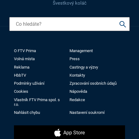
Švestkový koláč
O FTV Prima
Management
Volná místa
Press
Reklama
Castingy a výzvy
HbbTV
Kontakty
Podmínky užívání
Zpracování osobních údajů
Cookies
Nápověda
Vlastník FTV Prima spol. s
Redakce
r.o.
Nahlásit chybu
Nastavení soukromí
App Store