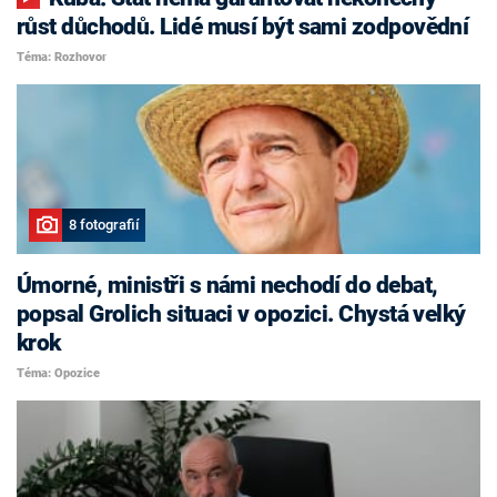
růst důchodů. Lidé musí být sami zodpovědní
Téma: Rozhovor
8 fotografií
Úmorné, ministři s námi nechodí do debat,
popsal Grolich situaci v opozici. Chystá velký
krok
Téma: Opozice