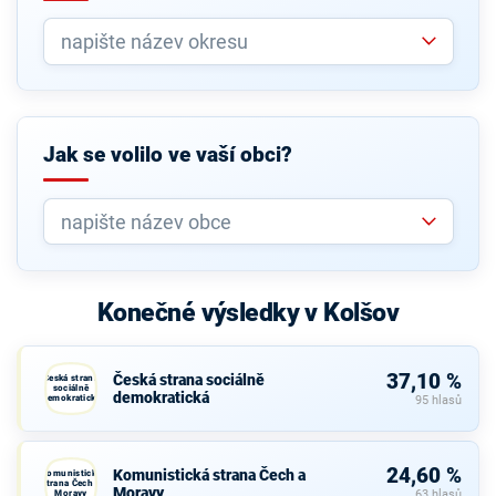
Jak se volilo ve vaší obci?
Konečné výsledky v Kolšov
37,10 %
Česká strana sociálně
Česká strana
sociálně
demokratická
demokratická
95 hlasů
24,60 %
Komunistická strana Čech a
Komunistická
strana Čech a
Moravy
Moravy
63 hlasů