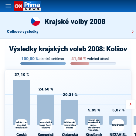
Krajské volby 2008
Celkové výsledky
Výsledky krajských voleb 2008: Kolšov
100,00
%
41,56
%
okrsků sečteno
volební účast
37,10 %
24,60 %
20,31 %
5,85 %
5,07 %
Křesťanská a
Komunistická
demokratická
Česká strana
Občanská
sociálně
strana Čech a
demokratická
unie -
NEZÁVISLÍ
demokratická
Moravy
strana
Československá
strana lidová
Česká
Komunisti
Občanská
Křesťansk
NEZÁVISL
"