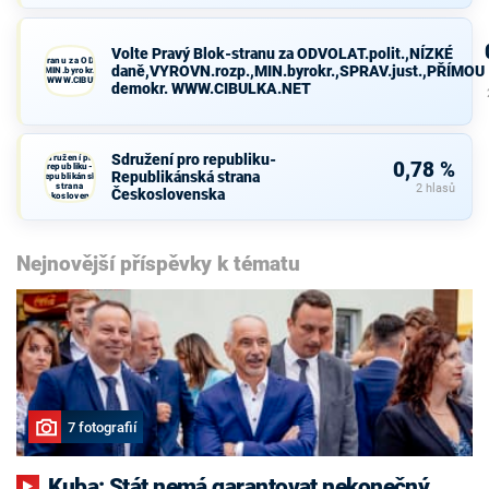
Volte Pravý Blok-stranu za ODVOLAT.polit.,NÍZKÉ
avý Blok-stranu za ODVOLAT.polit.,NÍZKÉ
daně,VYROVN.rozp.,MIN.byrokr.,SPRAV.just.,PŘÍMOU
VN.rozp.,MIN.byrokr.,SPRAV.just.,PŘÍMOU
demokr. WWW.CIBULKA.NET
demokr. WWW.CIBULKA.NET
Sdružení pro republiku-
Sdružení pro
0,78 %
republiku-
Republikánská strana
Republikánská
strana
2 hlasů
Československa
Československa
Nejnovější příspěvky k tématu
7 fotografií
Kuba: Stát nemá garantovat nekonečný