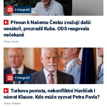
6 fotografií
Přesun k Našemu Česku zvažují další
senátoři, prozradil Kuba. ODS reagovala
nečekaně
Téma: Senát
9 fotografií
Turkova pomsta, nekonfliktní Havlíček i
návrat Klause. Kdo může vyzvat Petra Pavla?
Téma: Politika