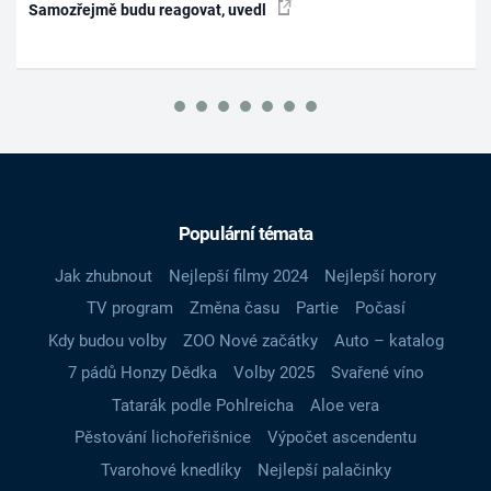
Samozřejmě budu reagovat, uvedl
Populární témata
Jak zhubnout
Nejlepší filmy 2024
Nejlepší horory
TV program
Změna času
Partie
Počasí
Kdy budou volby
ZOO Nové začátky
Auto – katalog
7 pádů Honzy Dědka
Volby 2025
Svařené víno
Tatarák podle Pohlreicha
Aloe vera
Pěstování lichořeřišnice
Výpočet ascendentu
Tvarohové knedlíky
Nejlepší palačinky