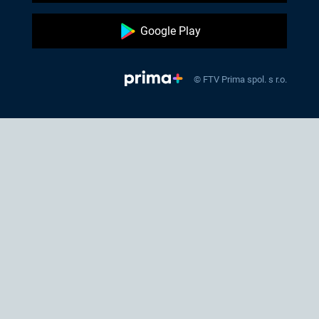
Google Play
© FTV Prima spol. s r.o.