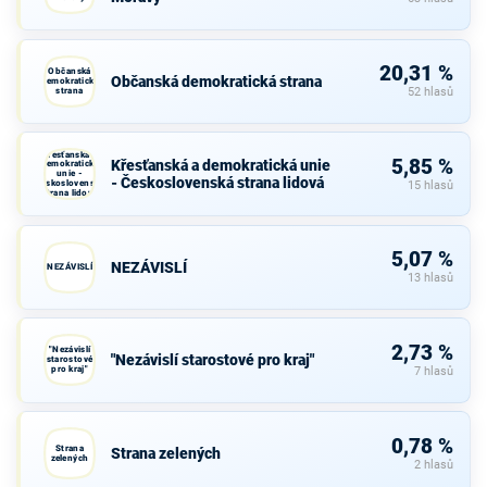
20,31 %
Občanská
Občanská demokratická strana
demokratická
strana
52 hlasů
Křesťanská a
5,85 %
Křesťanská a demokratická unie
demokratická
unie -
- Československá strana lidová
Československá
15 hlasů
strana lidová
5,07 %
NEZÁVISLÍ
NEZÁVISLÍ
13 hlasů
2,73 %
"Nezávislí
"Nezávislí starostové pro kraj"
starostové
pro kraj"
7 hlasů
0,78 %
Strana
Strana zelených
zelených
2 hlasů