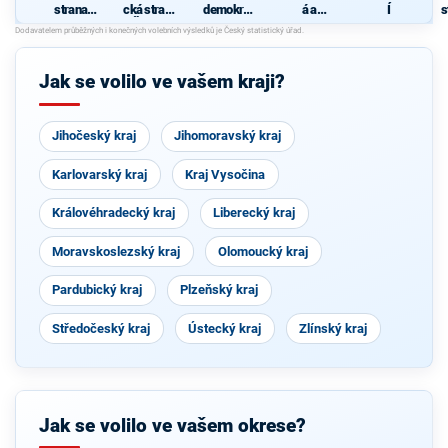
strana
cká strana
demokrati
á a
Í
s
sociálně
Čech a
cká strana
demokrati
demokrati
Moravy
cká unie -
cká
Českoslov
enská
Jak se volilo ve vašem kraji?
strana
lidová
Jihočeský kraj
Jihomoravský kraj
Karlovarský kraj
Kraj Vysočina
Královéhradecký kraj
Liberecký kraj
Moravskoslezský kraj
Olomoucký kraj
Pardubický kraj
Plzeňský kraj
Středočeský kraj
Ústecký kraj
Zlínský kraj
Jak se volilo ve vašem okrese?