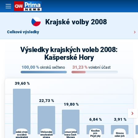
Krajské volby 2008
Celkové výsledky
Výsledky krajských voleb 2008:
Kašperské Hory
100,00
%
31,23
%
okrsků sečteno
volební účast
39,60 %
22,73 %
19,80 %
6,84 %
3,91 %
Koalice
Občanská
Česká strana
Komunistická
Strana
pro
sociálně
demokratická
strana Čech a
Plzeňský
zelených
demokratická
strana
Moravy