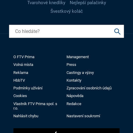
Tvarohové knedlíky
Nejlepší palačinky
Švestkový koláč
O FTV Prima
Management
Volná místa
Press
Reklama
Castingy a výzvy
HbbTV
Kontakty
Podmínky užívání
Zpracování osobních údajů
Cookies
Nápověda
Vlastník FTV Prima spol. s
Redakce
r.o.
Nahlásit chybu
Nastavení soukromí