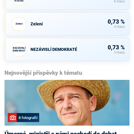
rozumu
6 hlasů
0,73 %
Zelení
Zelení
3 hlasů
0,73 %
NEZÁVISLÍ
NEZÁVISLÍ DEMOKRATÉ
DEMOKRATÉ
3 hlasů
Nejnovější příspěvky k tématu
8 fotografií
Úmorné, ministři s námi nechodí do debat,