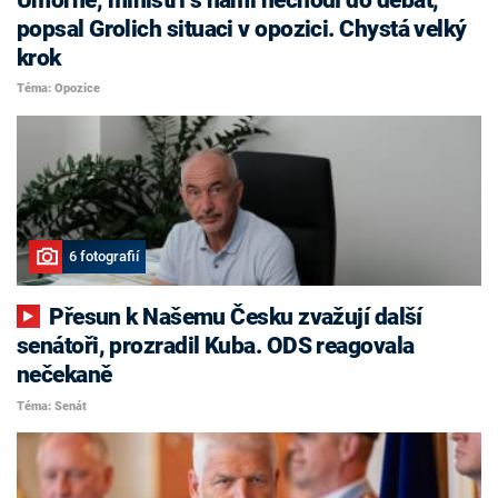
popsal Grolich situaci v opozici. Chystá velký
krok
Téma: Opozice
6 fotografií
Přesun k Našemu Česku zvažují další
senátoři, prozradil Kuba. ODS reagovala
nečekaně
Téma: Senát