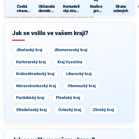
kraj
Česká
Občanská
Komunisti
Koalice
Strana
strana
demokrati
cká strana
pro
zelených
sociálně
cká strana
Čech a
Plzeňský
demokrati
Moravy
kraj
cká
m
Jak se volilo ve vašem kraji?
Jihočeský kraj
Jihomoravský kraj
Karlovarský kraj
Kraj Vysočina
Královéhradecký kraj
Liberecký kraj
Moravskoslezský kraj
Olomoucký kraj
Pardubický kraj
Plzeňský kraj
Středočeský kraj
Ústecký kraj
Zlínský kraj