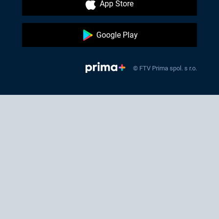
App Store
Google Play
© FTV Prima spol. s r.o.