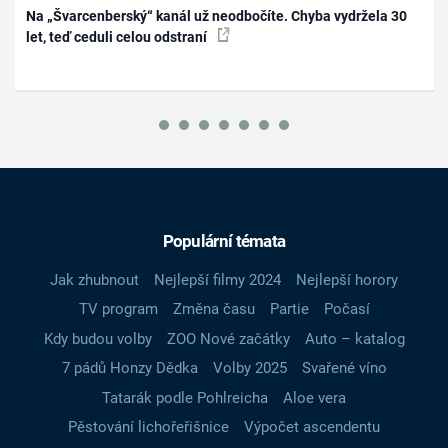
Na „Švarcenberský“ kanál už neodbočíte. Chyba vydržela 30
let, teď ceduli celou odstraní
Populární témata
Jak zhubnout
Nejlepší filmy 2024
Nejlepší horory
TV program
Změna času
Partie
Počasí
Kdy budou volby
ZOO Nové začátky
Auto – katalog
7 pádů Honzy Dědka
Volby 2025
Svařené víno
Tatarák podle Pohlreicha
Aloe vera
Pěstování lichořeřišnice
Výpočet ascendentu