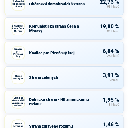
22,73 %
Občanská
Občanská demokratická strana
demokratická
strana
93 hlasů
19,80 %
Komunistická strana Čech a
Komunistická
strana Čech a
Moravy
Moravy
81 hlasů
Koalice
6,84 %
pro
Koalice pro Plzeňský kraj
Plzeňský
28 hlasů
kraj
3,91 %
Strana
Strana zelených
zelených
16 hlasů
Dělnická
1,95 %
Dělnická strana - NE americkému
strana - NE
americkému
radaru!
8 hlasů
radaru!
1,46 %
Strana
Strana zdravého rozumu
zdravého