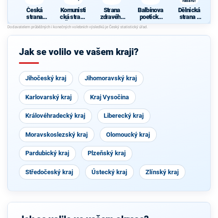
radaru!
Česká
Komunisti
Strana
Balbínova
Dělnická
strana
cká strana
zdravého
poetická
strana -
sociálně
Čech a
rozumu
strana
NE
demokrati
Moravy
americké
cká
mu radaru!
Jak se volilo ve vašem kraji?
Jihočeský kraj
Jihomoravský kraj
Karlovarský kraj
Kraj Vysočina
Královéhradecký kraj
Liberecký kraj
Moravskoslezský kraj
Olomoucký kraj
Pardubický kraj
Plzeňský kraj
Středočeský kraj
Ústecký kraj
Zlínský kraj