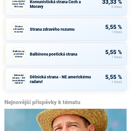
33,33 %
Komunistická strana Čech a
Komunistická
strana Čech a
Moravy
Moravy
6 hlasů
5,55 %
Strana
Strana zdravého rozumu
zdravého
rozumu
1 hlasů
5,55 %
Balbínova
Balbínova poetická strana
poetická
strana
1 hlasů
Dělnická
5,55 %
Dělnická strana - NE americkému
strana - NE
americkému
radaru!
1 hlasů
radaru!
Nejnovější příspěvky k tématu