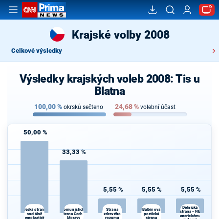
Krajské volby 2008
Celkové výsledky
Výsledky krajských voleb 2008: Tis u
Blatna
100,00
%
24,68
%
okrsků sečteno
volební účast
50,00 %
33,33 %
5,55 %
5,55 %
5,55 %
Dělnická
Komunistická
Balbínova
Česká strana
Strana
strana - NE
sociálně
strana Čech a
zdravého
poetická
americkému
demokratická
Moravy
rozumu
strana