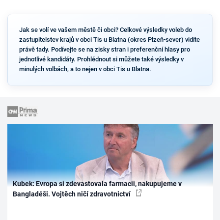
Jak se volí ve vašem městě či obci? Celkové výsledky voleb do
zastupitelstev krajů v obci Tis u Blatna (okres Plzeň-sever) vidíte
právě tady. Podívejte se na zisky stran i preferenční hlasy pro
jednotlivé kandidáty. Prohlédnout si můžete také výsledky v
minulých volbách, a to nejen v obci Tis u Blatna.
Kubek: Evropa si zdevastovala farmacii, nakupujeme v
Bangladéši. Vojtěch ničí zdravotnictví