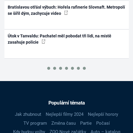
Bratislavou otřásl výbuch: Hořela rafinerie Slovnaft. Metropolí
se šířil dým, zachycuje video
Útok v Tanvaldu: Pachatel měl pobodat tři lidi, na místě
zasahuje policie
Populární témata
Jak zhubnout
Nejlepší filmy 2024
Nejlepší horory
TV program
Změna času
Partie
Počasí
Kdy budou volby
ZOO Nové začátky
Auto – katalog