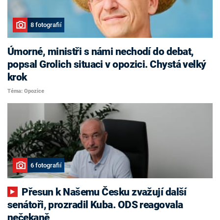
8 fotografií
Úmorné, ministři s námi nechodí do debat,
popsal Grolich situaci v opozici. Chystá velký
krok
Téma: Opozice
6 fotografií
Přesun k Našemu Česku zvažují další
senátoři, prozradil Kuba. ODS reagovala
nečekaně