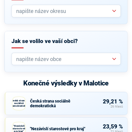
Jak se volilo ve vaší obci?
Konečné výsledky v Malotice
29,21 %
Česká strana sociálně
Česká strana
sociálně
demokratická
demokratická
26 hlasů
23,59 %
"Nezávislí
"Nezávislí starostové pro kraj"
starostové
pro kraj"
21 hlasů