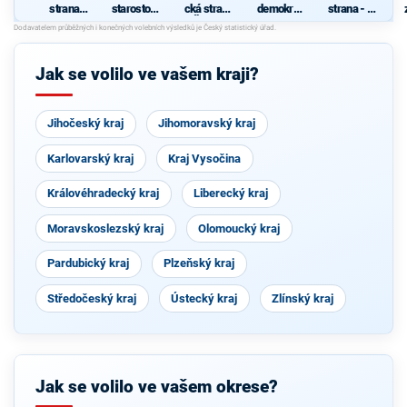
strana
starostové
cká strana
demokrati
strana - za
sociálně
pro kraj"
Čech a
cká strana
zrušení
demokrati
Moravy
poplatků
cká
ve
zdravotnic
Jak se volilo ve vašem kraji?
tví
Jihočeský kraj
Jihomoravský kraj
Karlovarský kraj
Kraj Vysočina
Královéhradecký kraj
Liberecký kraj
Moravskoslezský kraj
Olomoucký kraj
Pardubický kraj
Plzeňský kraj
Středočeský kraj
Ústecký kraj
Zlínský kraj
Jak se volilo ve vašem okrese?