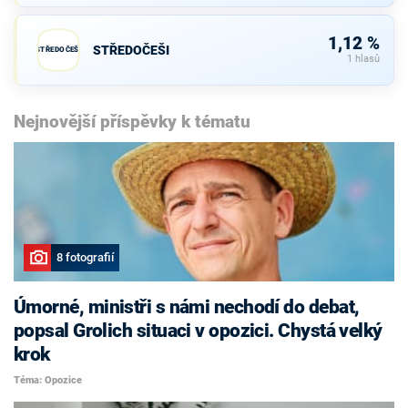
1,12 %
STŘEDOČEŠI
STŘEDOČEŠI
1 hlasů
Nejnovější příspěvky k tématu
8 fotografií
Úmorné, ministři s námi nechodí do debat,
popsal Grolich situaci v opozici. Chystá velký
krok
Téma: Opozice