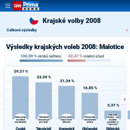
Krajské volby 2008
Celkové výsledky
Výsledky krajských voleb 2008: Malotice
100,00
%
42,47
%
okrsků sečteno
volební účast
29,21 %
23,59 %
21,34 %
16,85 %
3,37 %
Dělnická
"Nezávislí
Občanská
Česká strana
Komunistická
strana - za
sociálně
starostové
strana Čech a
demokratická
zrušení
demokratická
pro kraj"
Moravy
strana
poplatků ve
zdravotnictví
Česká
"Nezávislí
Komunisti
Občanská
Dělnická