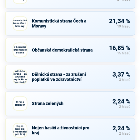
21,34 %
Komunistická strana Čech a
Komunistická
strana Čech a
Moravy
Moravy
19 hlasů
16,85 %
Občanská
Občanská demokratická strana
demokratická
strana
15 hlasů
Dělnická
3,37 %
Dělnická strana - za zrušení
strana - za
zrušení
poplatků ve zdravotnictví
poplatků ve
3 hlasů
zdravotnictví
2,24 %
Strana
Strana zelených
zelených
2 hlasů
Nejen
2,24 %
Nejen hasiči a živnostníci pro
hasiči a
živnostníci
kraj
2 hlasů
pro kraj