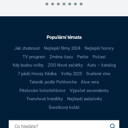
Populární témata
Jak zhubnout
Nejlepší filmy 2024
Nejlepší horory
TV program
Změna času
Partie
Počasí
Kdy budou volby
ZOO Nové začátky
Auto – katalog
7 pádů Honzy Dědka
Volby 2025
Svařené víno
Tatarák podle Pohlreicha
Aloe vera
Pěstování lichořeřišnice
Výpočet ascendentu
Tvarohové knedlíky
Nejlepší palačinky
Švestkový koláč