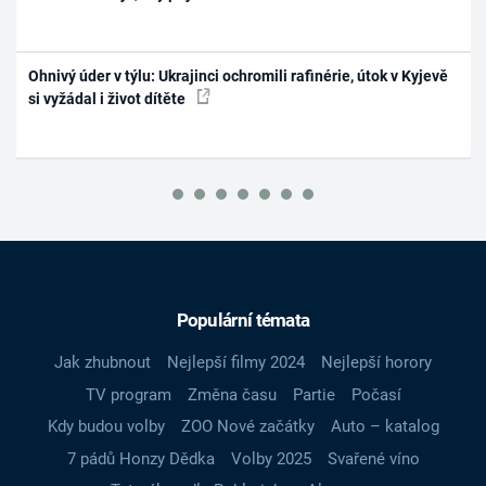
Ohnivý úder v týlu: Ukrajinci ochromili rafinérie, útok v Kyjevě
si vyžádal i život dítěte
Populární témata
Jak zhubnout
Nejlepší filmy 2024
Nejlepší horory
TV program
Změna času
Partie
Počasí
Kdy budou volby
ZOO Nové začátky
Auto – katalog
7 pádů Honzy Dědka
Volby 2025
Svařené víno