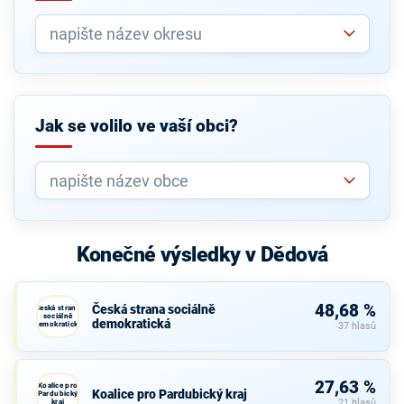
Jak se volilo ve vaší obci?
Konečné výsledky v Dědová
48,68 %
Česká strana sociálně
Česká strana
sociálně
demokratická
demokratická
37 hlasů
27,63 %
Koalice pro
Koalice pro Pardubický kraj
Pardubický
kraj
21 hlasů