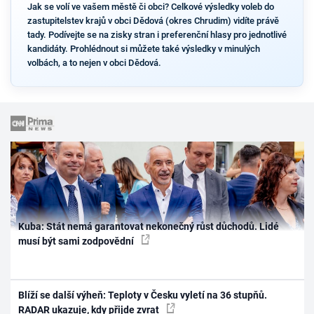
Jak se volí ve vašem městě či obci? Celkové výsledky voleb do
zastupitelstev krajů v obci Dědová (okres Chrudim) vidíte právě
tady. Podívejte se na zisky stran i preferenční hlasy pro jednotlivé
kandidáty. Prohlédnout si můžete také výsledky v minulých
volbách, a to nejen v obci Dědová.
Kuba: Stát nemá garantovat nekonečný růst důchodů. Lidé
musí být sami zodpovědní
Blíží se další výheň: Teploty v Česku vyletí na 36 stupňů.
RADAR ukazuje, kdy přijde zvrat