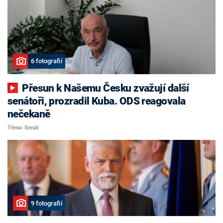
6 fotografií
Přesun k Našemu Česku zvažují další
senátoři, prozradil Kuba. ODS reagovala
nečekaně
Téma: Senát
9 fotografií