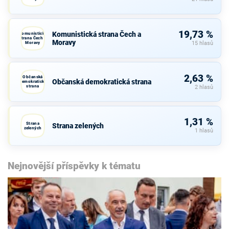
19,73 %
Komunistická strana Čech a
Komunistická
strana Čech a
Moravy
Moravy
15 hlasů
2,63 %
Občanská
Občanská demokratická strana
demokratická
strana
2 hlasů
1,31 %
Strana
Strana zelených
zelených
1 hlasů
Nejnovější příspěvky k tématu