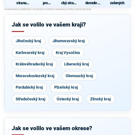
strana
pro
cká strana
demokrati
zelených
sociálně
Pardubick
Čech a
cká strana
demokrati
ý kraj
Moravy
cká
Jak se volilo ve vašem kraji?
Jihočeský kraj
Jihomoravský kraj
Karlovarský kraj
Kraj Vysočina
Královéhradecký kraj
Liberecký kraj
Moravskoslezský kraj
Olomoucký kraj
Pardubický kraj
Plzeňský kraj
Středočeský kraj
Ústecký kraj
Zlínský kraj
Jak se volilo ve vašem okrese?