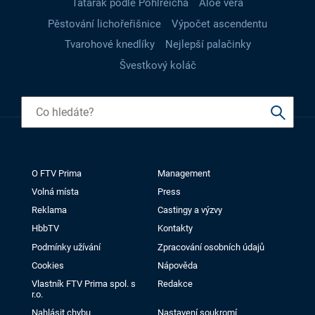
Tatarák podle Pohlreicha
Aloe vera
Pěstování lichořeřišnice
Výpočet ascendentu
Tvarohové knedlíky
Nejlepší palačinky
Švestkový koláč
O FTV Prima
Management
Volná místa
Press
Reklama
Castingy a výzvy
HbbTV
Kontakty
Podmínky užívání
Zpracování osobních údajů
Cookies
Nápověda
Vlastník FTV Prima spol. s
Redakce
r.o.
Nahlásit chybu
Nastavení soukromí