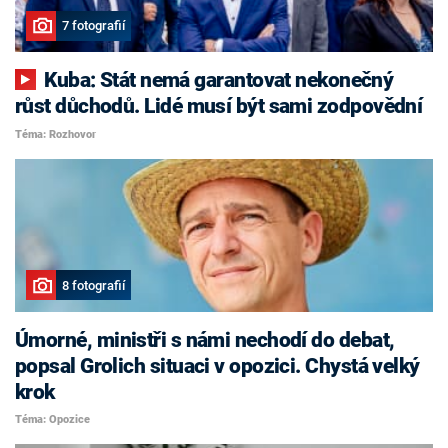
7 fotografií
Kuba: Stát nemá garantovat nekonečný
růst důchodů. Lidé musí být sami zodpovědní
Téma: Rozhovor
8 fotografií
Úmorné, ministři s námi nechodí do debat,
popsal Grolich situaci v opozici. Chystá velký
krok
Téma: Opozice