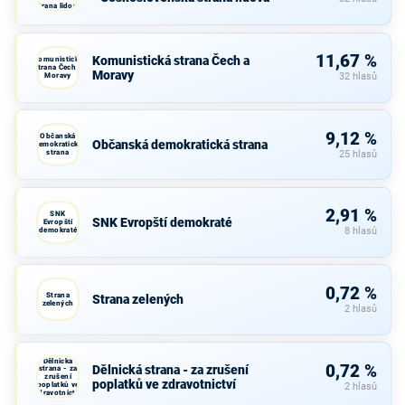
strana lidová
11,67 %
Komunistická strana Čech a
Komunistická
strana Čech a
Moravy
Moravy
32 hlasů
9,12 %
Občanská
Občanská demokratická strana
demokratická
strana
25 hlasů
2,91 %
SNK
SNK Evropští demokraté
Evropští
demokraté
8 hlasů
0,72 %
Strana
Strana zelených
zelených
2 hlasů
Dělnická
0,72 %
Dělnická strana - za zrušení
strana - za
zrušení
poplatků ve zdravotnictví
poplatků ve
2 hlasů
zdravotnictví