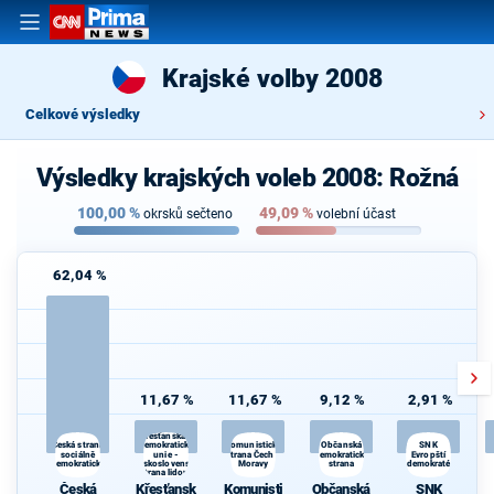
Krajské volby 2008
Celkové výsledky
Výsledky krajských voleb 2008: Rožná
100,00
%
49,09
%
okrsků sečteno
volební účast
62,04 %
11,67 %
11,67 %
9,12 %
2,91 %
Křesťanská a
demokratická
Občanská
Česká strana
Komunistická
SNK
sociálně
unie -
strana Čech a
demokratická
Evropští
demokratická
Československá
Moravy
strana
demokraté
strana lidová
Česká
Křesťansk
Komunisti
Občanská
SNK