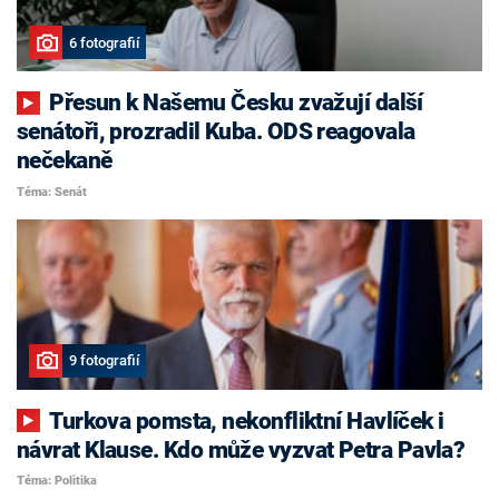
6 fotografií
Přesun k Našemu Česku zvažují další
senátoři, prozradil Kuba. ODS reagovala
nečekaně
Téma: Senát
9 fotografií
Turkova pomsta, nekonfliktní Havlíček i
návrat Klause. Kdo může vyzvat Petra Pavla?
Téma: Politika