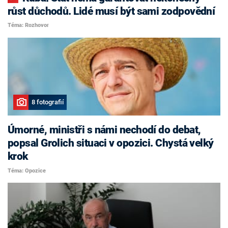
růst důchodů. Lidé musí být sami zodpovědní
Téma: Rozhovor
8 fotografií
Úmorné, ministři s námi nechodí do debat,
popsal Grolich situaci v opozici. Chystá velký
krok
Téma: Opozice