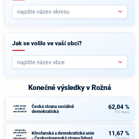
Jak se volilo ve vaší obci?
Konečné výsledky v Rožná
62,04 %
Česká strana sociálně
Česká strana
sociálně
demokratická
demokratická
170 hlasů
Křesťanská a
11,67 %
Křesťanská a demokratická unie
demokratická
unie -
- Československá strana lidová
Československá
32 hlasů