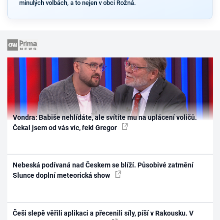
minulých volbách, a to nejen v obci Rožná.
Vondra: Babiše nehlídáte, ale svítíte mu na uplácení voličů.
Čekal jsem od vás víc, řekl Gregor
Nebeská podívaná nad Českem se blíží. Působivé zatmění
Slunce doplní meteorická show
Češi slepě věřili aplikaci a přecenili síly, píší v Rakousku. V