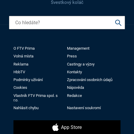
Švestkový koláč
O FTV Prima
Management
Volná místa
Press
Reklama
Castingy a výzvy
HbbTV
Kontakty
Podmínky užívání
Zpracování osobních údajů
Cookies
Nápověda
Vlastník FTV Prima spol. s
Redakce
r.o.
Nahlásit chybu
Nastavení soukromí
App Store