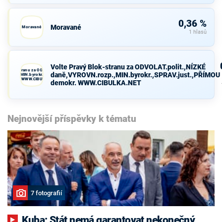
0,36 %
Moravané
Moravané
1 hlasů
Volte Pravý Blok-stranu za ODVOLAT.polit.,NÍZKÉ
avý Blok-stranu za ODVOLAT.polit.,NÍZKÉ
daně,VYROVN.rozp.,MIN.byrokr.,SPRAV.just.,PŘÍMOU
VN.rozp.,MIN.byrokr.,SPRAV.just.,PŘÍMOU
demokr. WWW.CIBULKA.NET
demokr. WWW.CIBULKA.NET
Nejnovější příspěvky k tématu
7 fotografií
Kuba: Stát nemá garantovat nekonečný