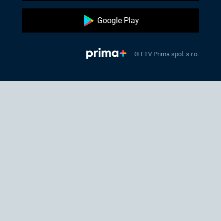
Google Play
© FTV Prima spol. s r.o.