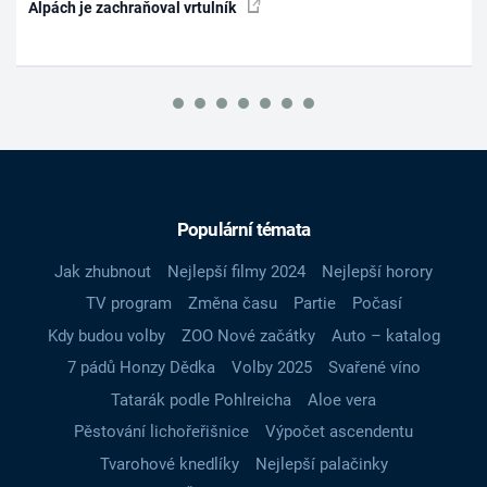
Alpách je zachraňoval vrtulník
Populární témata
Jak zhubnout
Nejlepší filmy 2024
Nejlepší horory
TV program
Změna času
Partie
Počasí
Kdy budou volby
ZOO Nové začátky
Auto – katalog
7 pádů Honzy Dědka
Volby 2025
Svařené víno
Tatarák podle Pohlreicha
Aloe vera
Pěstování lichořeřišnice
Výpočet ascendentu
Tvarohové knedlíky
Nejlepší palačinky