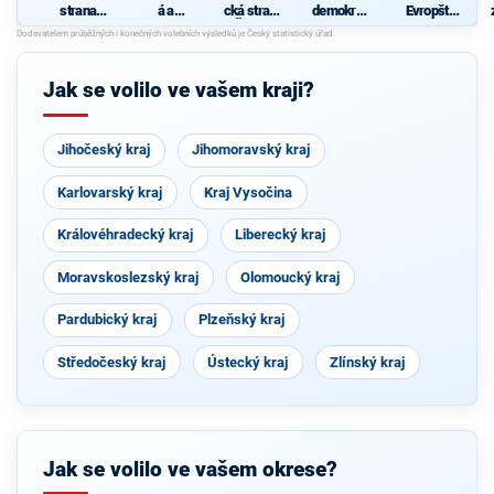
strana
á a
cká strana
demokrati
Evropští
sociálně
demokrati
Čech a
cká strana
demokraté
demokrati
cká unie -
Moravy
cká
Českoslov
enská
Jak se volilo ve vašem kraji?
strana
lidová
Jihočeský kraj
Jihomoravský kraj
Karlovarský kraj
Kraj Vysočina
Královéhradecký kraj
Liberecký kraj
Moravskoslezský kraj
Olomoucký kraj
Pardubický kraj
Plzeňský kraj
Středočeský kraj
Ústecký kraj
Zlínský kraj
Jak se volilo ve vašem okrese?